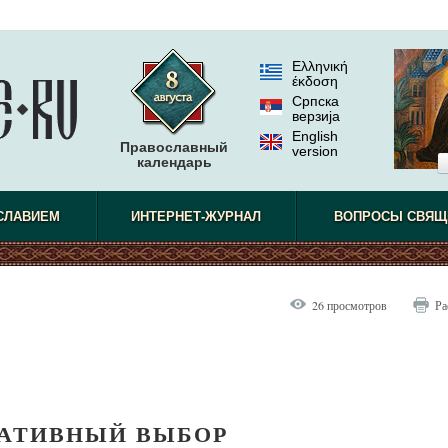
Ελληνική
έκδοση
Српска
верзиjа
English
Православный
version
календарь
СЛАВИЕМ
ИНТЕРНЕТ-ЖУРНАЛ
ВОПРОСЫ СВЯЩ
26 просмотров
Ра
АТИВНЫЙ ВЫБОР