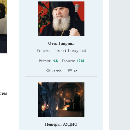
Отец Гавриил
Епископ Тихон (Шевкунов)
Рейтинг:
9.8
Голосов:
1714
25 958
12
всем
Пещеры. АУДИО