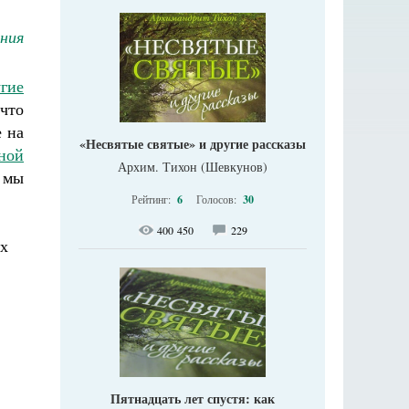
иния
гие
что
 на
«Несвятые святые» и другие рассказы
ной
Архим. Тихон (Шевкунов)
у мы
Рейтинг:
6
Голосов:
30
400 450
229
ых
Пятнадцать лет спустя: как