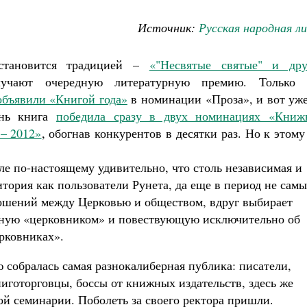
Источник:
Русская народная л
становится традицией –
«"Несвятые святые" и дру
чают очередную литературную премию. Только 
объявили «Книгой года»
в номинации «Проза», и вот уже
ень книга
победила сразу в двух номинациях «Книж
– 2012»
, обогнав конкурентов в десятки раз. Но к этом
ле по-настоящему удивительно, что столь независимая и
итория как пользователи Рунета, да еще в период не сам
ошений между Церковью и обществом, вдруг выбирает
нную «церковником» и повествующую исключительно об
рковниках».
 собралась самая разнокалиберная публика: писатели,
иготорговцы, боссы от книжных издательств, здесь же
кой семинарии. Поболеть за своего ректора пришли.