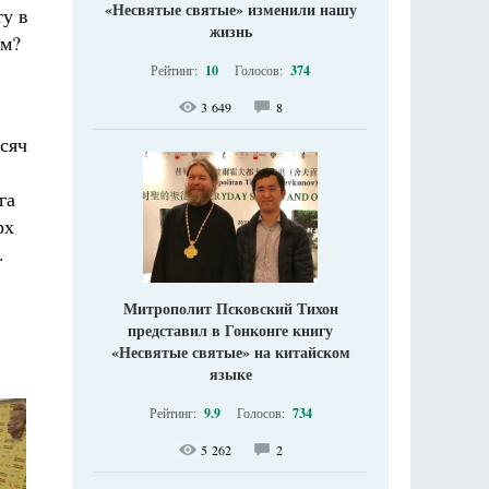
«Несвятые святые» изменили нашу
ту в
жизнь
ом?
Рейтинг:
10
Голосов:
374
3 649
8
сяч
га
рх
.
Митрополит Псковский Тихон
представил в Гонконге книгу
«Несвятые святые» на китайском
языке
Рейтинг:
9.9
Голосов:
734
5 262
2