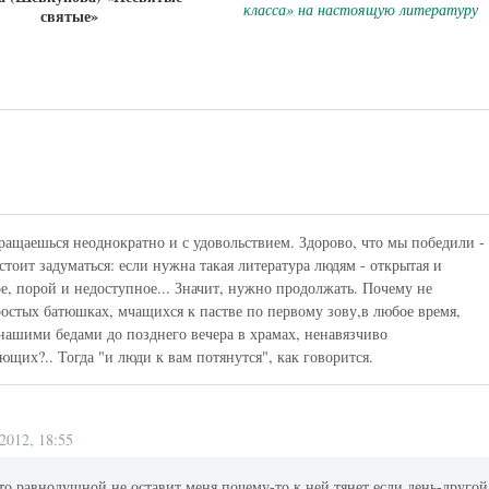
класса» на настоящую литературу
святые»
вращаешься неоднократно и с удовольствием. Здорово, что мы победили -
стоит задуматься: если нужна такая литература людям - открытая и
е, порой и недоступное... Значит, нужно продолжать. Почему не
простых батюшках, мчащихся к пастве по первому зову,в любое время,
нашими бедами до позднего вечера в храмах, ненавязчиво
их?.. Тогда "и люди к вам потянутся", как говорится.
2012, 18:55
то равнодушной не оставит,меня почему-то к ней тянет,если день-другой