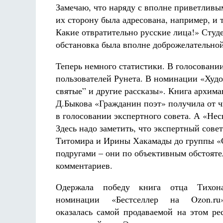
Замечаю, что наряду с вполне приветлив
их сторону была адресована, например, и 
Какие отвратительно русские лица!» Студе
обстановка была вполне доброжелательной
Теперь немного статистики. В голосовани
пользователей Рунета. В номинации «Худо
святые” и другие рассказы». Книга архима
Д.Быкова «Гражданин поэт» получила от ч
в голосовании экспертного совета. А «Нес
Здесь надо заметить, что экспертный сове
Титомира и Ирины Хакамады до группы «С
подругами – они по объективным обстоятел
комментариев.
Одержала победу книга отца Тихо
номинации «Бестселлер на Ozon.ru
оказалась самой продаваемой на этом рес