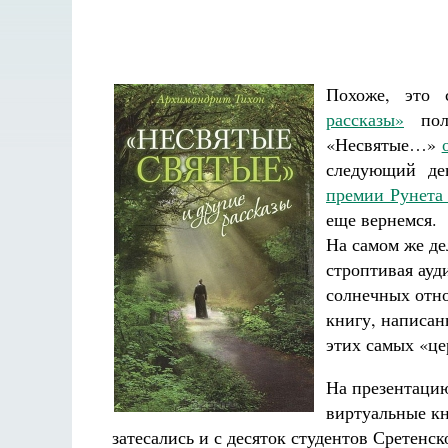
Похоже, это 
рассказы»
полу
«Несвятые…»
следующий д
премии Рунета 
еще вернемся.
На самом же де
строптивая ауд
солнечных отн
книгу, написа
этих самых «це
На презентацию
виртуальные кн
затесались и с десяток студентов Сретенс