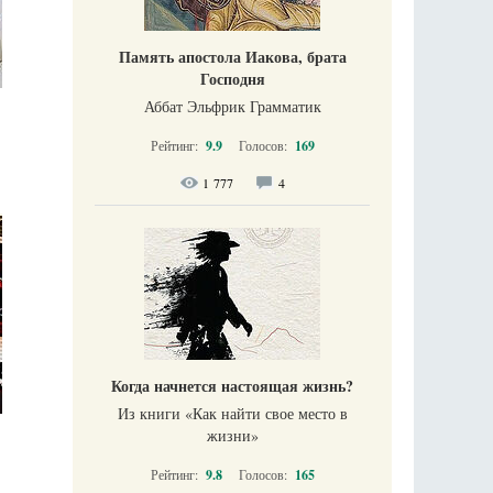
Память апостола Иакова, брата
Господня
Аббат Эльфрик Грамматик
Рейтинг:
9.9
Голосов:
169
1 777
4
Когда начнется настоящая жизнь?
Из книги «Как найти свое место в
жизни​»
Рейтинг:
9.8
Голосов:
165