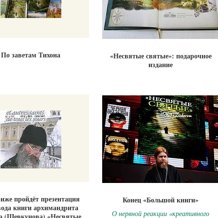
По заветам Тихона
«Несвятые святые»: подарочное
издание
иже пройдёт презентация
Конец «Большой книги»
вода книги архимандрита
О нервной реакции «креативного
а (Шевкунова) «Несвятые