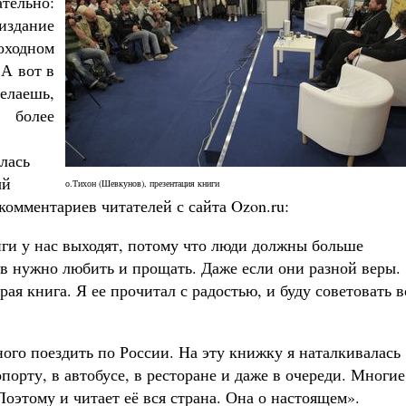
ательно:
издание
оходном
 А вот в
лаешь,
н более
илась
ый
о.Тихон (Шевкунов), презентация книги
комментариев читателей с сайта Ozon.ru:
иги у нас выходят, потому что люди должны больше
ьев нужно любить и прощать. Даже если они разной веры.
ая книга. Я ее прочитал с радостью, и буду советовать 
го поездить по России. На эту книжку я наталкивалась
опорту, в автобусе, в ресторане и даже в очереди. Многие
оэтому и читает её вся страна. Она о настоящем».