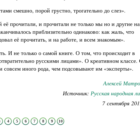
ами смешно, порой грустно, трогательно до слез».
й её прочитали, и прочитали не только мы но и другие н
заканчивалось приблизительно одинаково: как жаль, что
овал её прочитать, и на работе, и всем знакомым».
ь. И не только о самой книге. О том, что происходит в
отвратительно русскими лицами». О креативном классе.
 совсем иного рода, чем подсовывают им «эксперты».
Алексей Матро
Источник:
Русская народная л
7 сентября 201
3
4
5
6
7
8
9
10