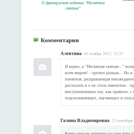
О французском издании "Несвятых
святых"
Комментарии
Алевтина
16 ноября 2012, 13:35
И верно, к "Несвятым святым..." воз
всем миром! - прочих разных... Но и 
понятная, раскрывающая неизведанно
рассказать и о не столь именитых - 
выслушивающих нас, как правило, с 
подсказывающих, научающих и спасающ
Галина Владимировна
23 сентября 
Книга еще не дочитана,но уже ясно,ч