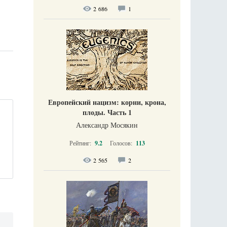
2 686
1
Европейский нацизм: корни, крона,
плоды. Часть 1
Александр Мосякин
Рейтинг:
9.2
Голосов:
113
2 565
2