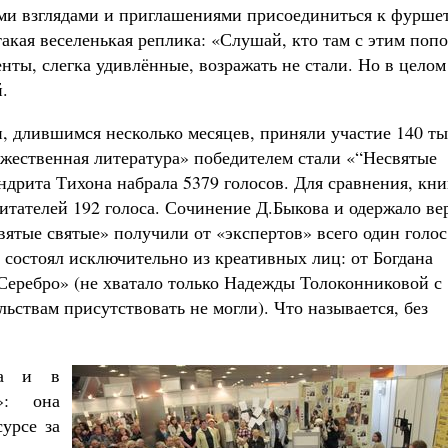
ыми взглядами и приглашениями присоединиться к фурше
такая веселенькая реплика: «Слушай, кто там с этим поп
нты, слегка удивлённые, возражать не стали. Но в целом
.
и, длившимся несколько месяцев, приняли участие 140 ты
жественная литература» победителем стали «“Несвятые
ндрита Тихона набрала 5379 голосов. Для сравнения, кни
итателей 192 голоса. Сочинение Д.Быкова и одержало ве
вятые святые» получили от «экспертов» всего один голос
т состоял исключительно из креативных лиц: от Богдана
еребро» (не хватало только Надежды Толоконниковой с
ьствам присутствовать не могли). Что называется, без
на и в
»: она
урсе за