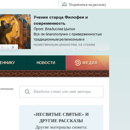
Подписаться на рассылку
Учение старца Филофея и
современность
Прот. Владислав Цыпин
Все ли благополучно с приверженностью
традиционным религиозным и
нравственным ценностям, на страже
которых призван стоять Третий Рим, в
современной России?
ЕННИКУ
НОВОСТИ
МЕДИА
спечатать
«НЕСВЯТЫЕ СВЯТЫЕ» И
ДРУГИЕ РАССКАЗЫ
Другие материалы сюжета: