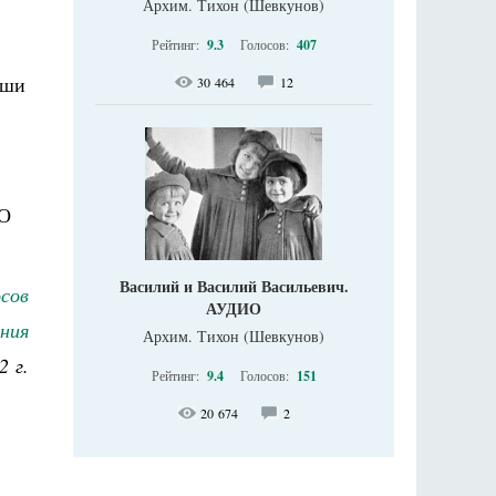
Архим. Тихон (Шевкунов)
Рейтинг:
9.3
Голосов:
407
аши
30 464
12
 О
Василий и Василий Васильевич.
сов
АУДИО
иния
Архим. Тихон (Шевкунов)
2 г.
Рейтинг:
9.4
Голосов:
151
20 674
2