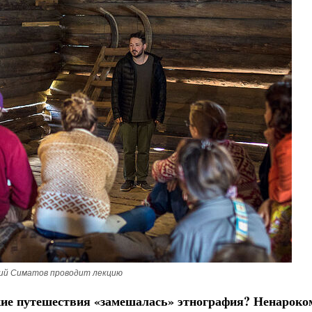
ий Симатов проводит лекцию
ские путешествия «замешалась» этнография? Ненароко