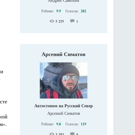
Андрей Самохин
Рейтинг:
9.9
Голосов:
282
5 255
1
Арсений Симатов
ли
е
сте
Автостопом на Русский Север
Арсений Симатов
ной
м».
Рейтинг:
9.8
Голосов:
119
3 383
4