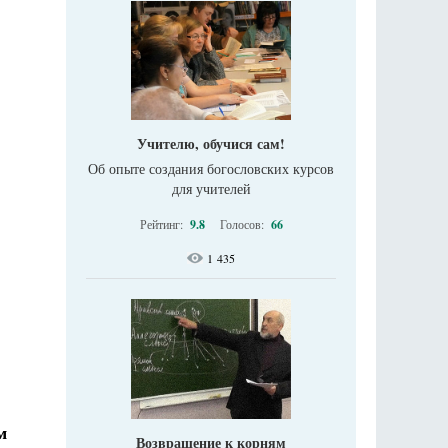
Учителю, обучися сам!
Об опыте создания богословских курсов
для учителей
Рейтинг:
9.8
Голосов:
66
1 435
м
Возвращение к корням