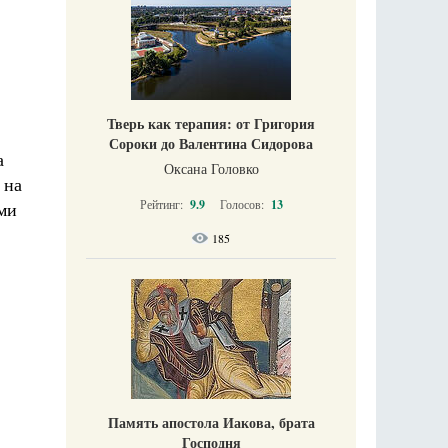
Тверь как терапия: от Григория
Сороки до Валентина Сидорова
а
Оксана Головко
 на
Рейтинг:
9.9
Голосов:
13
ыми
185
Память апостола Иакова, брата
Господня