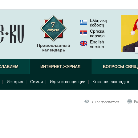
Ελληνική
έκδοση
Српска
верзиjа
English
Православный
version
календарь
СЛАВИЕМ
ИНТЕРНЕТ-ЖУРНАЛ
ВОПРОСЫ СВЯЩ
|
История
|
Семья
|
Идеи и концепции
|
Книжная закладка
3 172 просмотров
Ра