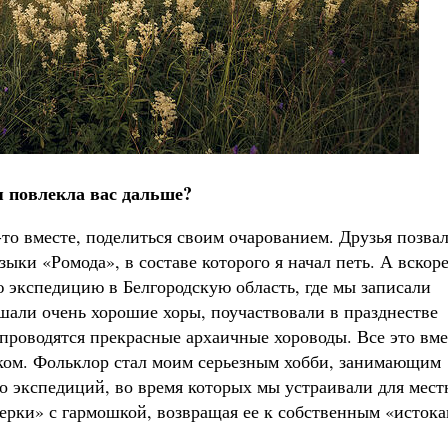
я повлекла вас дальше?
м-то вместе, поделиться своим очарованием. Друзья позва
ыки «Ромода», в составе которого я начал петь. А вскор
 экспедицию в Белгородскую область, где мы записали
шали очень хорошие хоры, поучаствовали в празднестве
 проводятся прекрасные архаичные хороводы. Все это вме
ком. Фольклор стал моим серьезным хобби, занимающим
о экспедиций, во время которых мы устраивали для мест
рки» с гармошкой, возвращая ее к собственным «истока