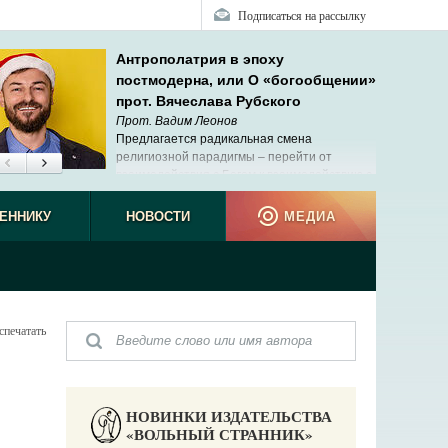
Подписаться на рассылку
Антрополатрия в эпоху
постмодерна, или О «богообщении»
прот. Вячеслава Рубского
Прот. Вадим Леонов
Предлагается радикальная смена
религиозной парадигмы – перейти от
взаимодействия с Богом к взаимодействию с
людьми и самим собой.
ЕННИКУ
НОВОСТИ
МЕДИА
спечатать
НОВИНКИ ИЗДАТЕЛЬСТВА
«ВОЛЬНЫЙ СТРАННИК»