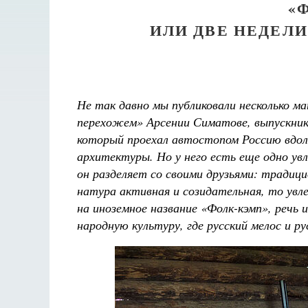
«
ИЛИ ДВЕ НЕДЕЛ
Не так давно мы публиковали несколько ма
перехожем» Арсении Симатове, выпускник
который проехал автостопом Россию вдоль
архитектуры. Но у него есть еще одно ув
Детский помянник
икими гусями.
он разделяет со своими друзьями: традици
Татьяна Никольская
ариями
натура активная и созидательная, то увл
ф
на иноземное название «Фолк-кэмп», речь
народную культуру, где русский мелос и р