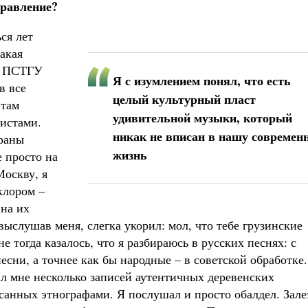
правление?
ся лет
акая
ми ПСТГУ
Я с изумлением понял, что есть
в все
целый культурный пласт
 там
удивительной музыки, который
истами.
никак не вписан в нашу современ
траны
жизнь
 просто на
Москву, я
клором –
 на их
выслушав меня, слегка укорил: мол, что тебе грузинские
е тогда казалось, что я разбираюсь в русских песнях: с
песни, а точнее как бы народные – в советской обработке
дал мне несколько записей аутентичных деревенских
санных этнографами. Я послушал и просто обалдел. Зале