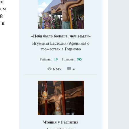
то
ием
ый
 в
«Неба было больше, чем земли»
Игуменья Евстолия (Афонина) о
торжествах в Годеново
Рейтинг:
10
Голосов:
385
6 615
4
Чтения у Распятия