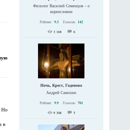
Филолог Василий Семенцов – о
корнесловии
Рейтинг:
9.3
Голосов:
142
3 168
6
ную
Ночь, Крест, Годеново
Андрей Самохин
Рейтинг:
9.9
Голосов:
701
. Но
9 308
5
з в