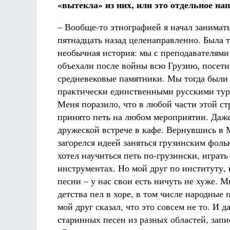
«вытекла» из них, или это отдельное на
– Вообще-то этнографией я начал занимать
пятнадцать назад целенаправленно. Была т
необычная история: мы с преподавателя
объехали после войны всю Грузию, посети
средневековые памятники. Мы тогда были
практически единственными русскими тур
Меня поразило, что в любой части этой с
принято петь на любом мероприятии. Даже
дружеской встрече в кафе. Вернувшись в 
загорелся идеей заняться грузинским фоль
хотел научиться петь по-грузински, играть
инструментах. Но мой друг по институту, 
песни – у нас свои есть ничуть не хуже. Мн
детства пел в хоре, в том числе народные 
мой друг сказал, что это совсем не то. И 
старинных песен из разных областей, запи