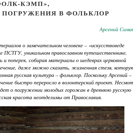
ФОЛК-КЭМП»,
И ПОГРУЖЕНИЯ В ФОЛЬКЛОР
Арсений Сима
териалов о замечательном человеке – «искусствоведе
е ПСТГУ, уникальном православном путешественнике,
 и поперек, собирая материалы о шедеврах церковной
лечение, даже можно сказать, жизненная стезя, котору
онная русская культура – фольклор. Поскольку Арсений –
Детский Апостол
Детский Тропарион
Татьяна Никольская
ечение быстро переросло в волонтерский проект. Несмо
Мария Минаева
 идет о погружении молодых горожан в древнюю русскую
усская красота неотделимы от Православия.