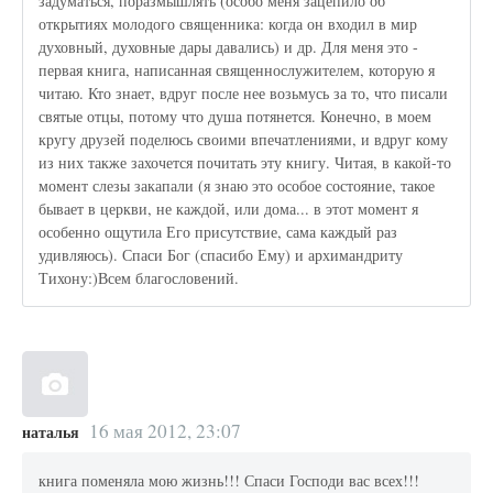
задуматься, поразмышлять (особо меня зацепило об
открытиях молодого священника: когда он входил в мир
духовный, духовные дары давались) и др. Для меня это -
первая книга, написанная священнослужителем, которую я
читаю. Кто знает, вдруг после нее возьмусь за то, что писали
святые отцы, потому что душа потянется. Конечно, в моем
кругу друзей поделюсь своими впечатлениями, и вдруг кому
из них также захочется почитать эту книгу. Читая, в какой-то
момент слезы закапали (я знаю это особое состояние, такое
бывает в церкви, не каждой, или дома... в этот момент я
особенно ощутила Его присутствие, сама каждый раз
удивляюсь). Спаси Бог (спасибо Ему) и архимандриту
Тихону:)Всем благословений.
16 мая 2012, 23:07
наталья
книга поменяла мою жизнь!!! Спаси Господи вас всех!!!