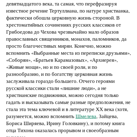
девятнадцатого века, та самая, что перефразируя
известное речение Тертуллиана, по натуре христианка,
фактически обошла церковную жизнь стороной. В
хрестоматийных сочинениях русских классиков от
Грибоедова до Чехова чрезвычайно мало образов
православных священников, монахов, паломников, да
просто благочестивых мирян. Конечно, можно
вспомнить «Выбранные места из переписки друзьями»,
«Соборян», «Братьев Карамазовых», «Архиерея»,
«Живые мощи», но и по своей роли, и по
разнообразию, и по богатству церковная жизнь
заслуживала гораздо большего. Отчего героями
русской классики стали «лишние люди», а не
христианские подвижники, можно сегодня только
гадать и высказывать самые разные предположения, не
стала эта тема ключевой и в литературе ХХ века (хотя,
разумеется, можно вспомнить
Шмелева
, Зайцева,
Бориса Ширяева, Ирину Головкину), и потому книга
отца Тихона оказалась прорывом и своеобразным