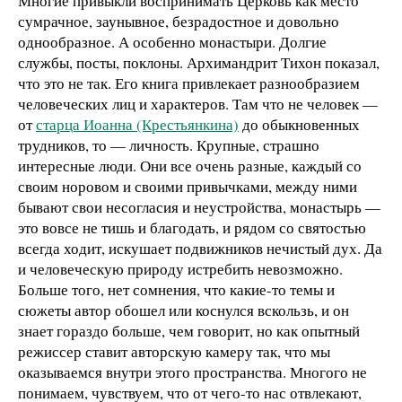
Многие привыкли воспринимать Церковь как место
сумрачное, заунывное, безрадостное и довольно
однообразное. А особенно монастыри. Долгие
службы, посты, поклоны. Архимандрит Тихон показал,
что это не так. Его книга привлекает разнообразием
человеческих лиц и характеров. Там что не человек —
от
старца Иоанна (Крестьянкина)
до обыкновенных
трудников, то — личность. Крупные, страшно
интересные люди. Они все очень разные, каждый со
своим норовом и своими привычками, между ними
бывают свои несогласия и неустройства, монастырь —
это вовсе не тишь и благодать, и рядом со святостью
всегда ходит, искушает подвижников нечистый дух. Да
и человеческую природу истребить невозможно.
Больше того, нет сомнения, что какие-то темы и
сюжеты автор обошел или коснулся вскользь, и он
знает гораздо больше, чем говорит, но как опытный
режиссер ставит авторскую камеру так, что мы
оказываемся внутри этого пространства. Многого не
понимаем, чувствуем, что от чего-то нас отвлекают,