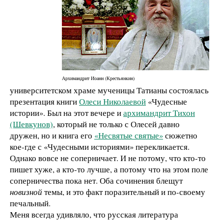
Архимандрит Иоанн (Крестьянкин)
университетском храме мученицы Татианы состоялась
презентация книги
Олеси Николаевой
«Чудесные
истории». Был на этот вечере и
архимандрит Тихон
(Шевкунов)
, который не только с Олесей давно
дружен, но и книга его
«Несвятые святые»
сюжетно
кое-где с «Чудесными историями» перекликается.
Однако вовсе не соперничает. И не потому, что кто-то
пишет хуже, а кто-то лучше, а потому что на этом поле
соперничества пока нет. Оба сочинения блещут
новизной
темы, и это факт поразительный и по-своему
печальный.
Меня всегда удивляло, что русская литература