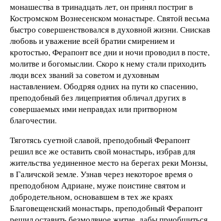
монашества в тринадцать лет, он принял постриг в
Костромском Вознесенском монастыре. Святой весьма
быстро совершенствовался в духовной жизни. Снискав
любовь и уважение всей братии смирением и
кротостью, Ферапонт все дни и ночи проводил в посте,
молитве и богомыслии. Скоро к нему стали приходить
люди всех званий за советом и духовным
наставлением. Ободряя одних на пути ко спасению,
преподобный без лицеприятия обличал других в
совершаемых ими неправдах или притворном
благочестии.
Тяготясь суетной славой, преподобный Ферапонт
решил все же оставить свой монастырь, избрав для
жительства уединенное место на берегах реки Монзы,
в Галичской земле. Узнав через некоторое время о
преподобном Адриане, муже поистине святом и
добродетельном, основавшем в тех же краях
Благовещенский монастырь, преподобный Ферапонт
решил оставить безмолвное житие, дабы приобщиться