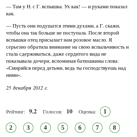
— Там у Н. с Г. вспышка. Ух как! — и руками показал
как.
— Пусть они подушатся этими духами, а Г. скажи,
чтобы она так больше не поступала. После второй
вспышки отец присылает нам розовое масло. Я
серьезно обратила внимание на свою вспыльчивость и
стала сдерживаться, даже сердитого вида не
показывала дочери, вспоминая батюшкины слова:
«Смиряйся перед детьми, ведь ты господствуешь над
ними».
25 декабря 2012 г.
9.2
10
1
Рейтинг:
Голосов:
Оценка:
2
3
4
5
6
7
8