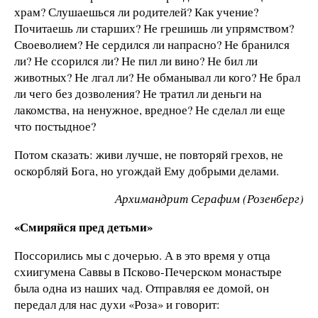
храм? Слушаешься ли родителей? Как учение?
Почитаешь ли старших? Не грешишь ли упрямством?
Своеволием? Не сердился ли напрасно? Не бранился
ли? Не ссорился ли? Не пил ли вино? Не бил ли
животных? Не лгал ли? Не обманывал ли кого? Не брал
ли чего без дозволения? Не тратил ли деньги на
лакомства, на ненужное, вредное? Не сделал ли еще
что постыдное?
Потом сказать: живи лучше, не повторяй грехов, не
оскорбляй Бога, но угождай Ему добрыми делами.
Архимандрит Серафим (Розенберг)
«Смиряйся пред детьми»
Поссорились мы с дочерью. А в это время у отца
схиигумена Саввы в Псково-Печерском монастыре
была одна из наших чад. Отправляя ее домой, он
передал для нас духи «Роза» и говорит: