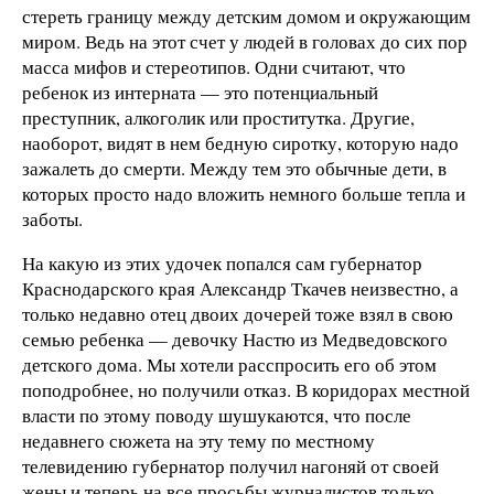
стереть границу между детским домом и окружающим
миром. Ведь на этот счет у людей в головах до сих пор
масса мифов и стереотипов. Одни считают, что
ребенок из интерната — это потенциальный
преступник, алкоголик или проститутка. Другие,
наоборот, видят в нем бедную сиротку, которую надо
зажалеть до смерти. Между тем это обычные дети, в
которых просто надо вложить немного больше тепла и
заботы.
На какую из этих удочек попался сам губернатор
Краснодарского края Александр Ткачев неизвестно, а
только недавно отец двоих дочерей тоже взял в свою
семью ребенка — девочку Настю из Медведовского
детского дома. Мы хотели расспросить его об этом
поподробнее, но получили отказ. В коридорах местной
власти по этому поводу шушукаются, что после
недавнего сюжета на эту тему по местному
телевидению губернатор получил нагоняй от своей
жены и теперь на все просьбы журналистов только