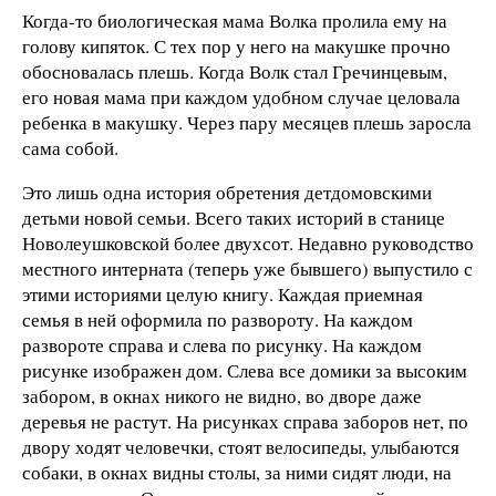
Когда-то биологическая мама Волка пролила ему на
голову кипяток. С тех пор у него на макушке прочно
обосновалась плешь. Когда Волк стал Гречинцевым,
его новая мама при каждом удобном случае целовала
ребенка в макушку. Через пару месяцев плешь заросла
сама собой.
Это лишь одна история обретения детдомовскими
детьми новой семьи. Всего таких историй в станице
Новолеушковской более двухсот. Недавно руководство
местного интерната (теперь уже бывшего) выпустило с
этими историями целую книгу. Каждая приемная
семья в ней оформила по развороту. На каждом
развороте справа и слева по рисунку. На каждом
рисунке изображен дом. Слева все домики за высоким
забором, в окнах никого не видно, во дворе даже
деревья не растут. На рисунках справа заборов нет, по
двору ходят человечки, стоят велосипеды, улыбаются
собаки, в окнах видны столы, за ними сидят люди, на