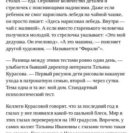
столах — еда. Огромное количество деталей и
стрелочек с поясняющими надписями. Даже если
ребенок не смог нарисовать лебедя на чайной чашке,
он просто пишет: «Здесь нарисован лебедь. Внутри —
чай с малиной». А если вместо старенького человечка
получился молодой, то стрелочка указывает: «Это мой
дедушка. Он пчеловод». «А это машина, — поясняет
другой художник. — Называется “Фирали”».
— Разница между этими тестами ровно один день, —
улыбается бывший директор интерната Татьяна
Курасова. — Первый рисунок дети рисовали накануне
ухода в патронатную семью, второй — через сутки.
Тема одна и та же: мой дом. Стандартный
психологический тест.
Коллеги Курасовой говорят, что за последний год в
глазах у нее появился какой-то шальной блеск. Мир в
этих глазах перевернулся на 180 градусов. Впрочем, у
самих коллег Татьяны Ивановны с глазами точно такая