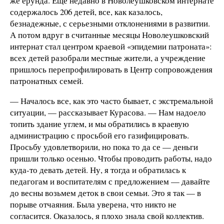
же ерунда. Еще недавно в Новолеушковском интернате
содержалось 206 детей, все, как казалось,
безнадежные, с серьезными отклонениями в развитии.
А потом вдруг в считанные месяцы Новолеушковский
интернат стал центром краевой «эпидемии патроната»:
всех детей разобрали местные жители, а учреждение
пришлось перепрофилировать в Центр сопровождения
патронатных семей.
— Началось все, как это часто бывает, с экстремальной
ситуации, — рассказывает Курасова. — Нам надоело
топить здание углем, и мы обратились в краевую
администрацию с просьбой его газифицировать.
Просьбу удовлетворили, но пока то да се — деньги
пришли только осенью. Чтобы проводить работы, надо
куда-то девать детей. Ну, я тогда и обратилась к
педагогам и воспитателям с предложением — давайте
до весны возьмем деток в свои семьи. Это я так — в
порыве отчаяния. Была уверена, что никто не
согласится. Оказалось, я плохо знала свой коллектив.