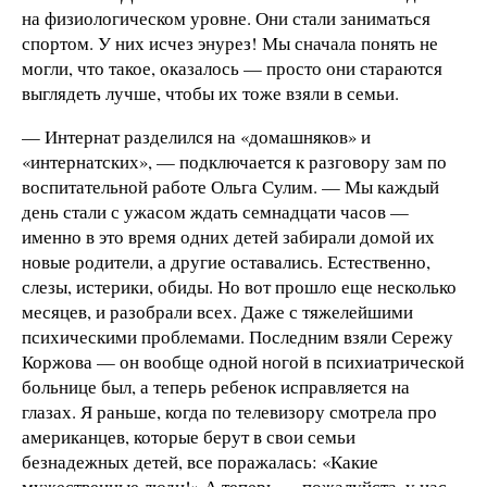
на физиологическом уровне. Они стали заниматься
спортом. У них исчез энурез! Мы сначала понять не
могли, что такое, оказалось — просто они стараются
выглядеть лучше, чтобы их тоже взяли в семьи.
— Интернат разделился на «домашняков» и
«интернатских», — подключается к разговору зам по
воспитательной работе Ольга Сулим. — Мы каждый
день стали с ужасом ждать семнадцати часов —
именно в это время одних детей забирали домой их
новые родители, а другие оставались. Естественно,
слезы, истерики, обиды. Но вот прошло еще несколько
месяцев, и разобрали всех. Даже с тяжелейшими
психическими проблемами. Последним взяли Сережу
Коржова — он вообще одной ногой в психиатрической
больнице был, а теперь ребенок исправляется на
глазах. Я раньше, когда по телевизору смотрела про
американцев, которые берут в свои семьи
безнадежных детей, все поражалась: «Какие
мужественные люди!» А теперь — пожалуйста, у нас