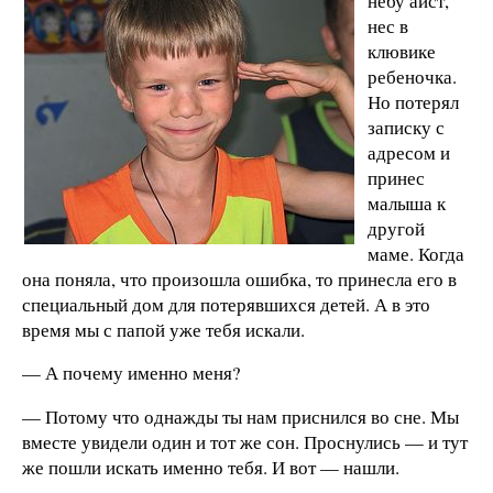
небу аист,
нес в
клювике
ребеночка.
Но потерял
записку с
адресом и
принес
малыша к
другой
маме. Когда
она поняла, что произошла ошибка, то принесла его в
специальный дом для потерявшихся детей. А в это
время мы с папой уже тебя искали.
— А почему именно меня?
— Потому что однажды ты нам приснился во сне. Мы
вместе увидели один и тот же сон. Проснулись — и тут
же пошли искать именно тебя. И вот — нашли.