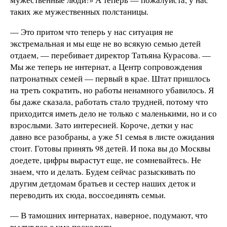
таких же мужественных полстаницы.
— Это притом что теперь у нас ситуация не
экстремальная и мы еще не во всякую семью детей
отдаем, — перебивает директор Татьяна Курасова. —
Мы же теперь не интернат, а Центр сопровождения
патронатных семей — первый в крае. Штат пришлось
на треть сократить, но работы ненамного убавилось. Я
бы даже сказала, работать стало трудней, потому что
приходится иметь дело не только с маленькими, но и со
взрослыми. Зато интересней. Короче, детки у нас
давно все разобраны, а уже 51 семья в листе ожидания
стоит. Готовы принять 98 детей. И пока вы до Москвы
доедете, цифры вырастут еще, не сомневайтесь. Не
знаем, что и делать. Будем сейчас разыскивать по
другим детдомам братьев и сестер наших деток и
переводить их сюда, воссоединять семьи.
— В тамошних интернатах, наверное, подумают, что
вы тут все с ума посходили.