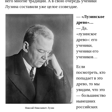
него многие традиции. А в свою очередь ученики
Лузина составили уже целое созвездие.
«Лузинское
—
древо»…
— Да,
«лузинское
древо»: его
ученики,
ученики его
учеников…
Если
посмотреть, кто
попадает в это
древо, то мы
увидим, что это
— большинство
нынешних
российских
Николай Николаевич Лузин