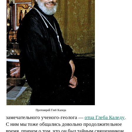
Протоиерей Глеб Каледа
замечательного ученого-геолога —
отца Глеба Каледу
.
С ним мы тоже общались довольно продолжительное
время, причем о том, что он был тайным священником,