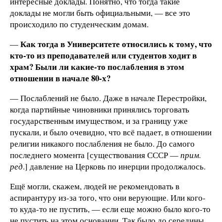
интересные доклады. Понятно, что тогда такие
доклады не могли быть официальными, — все это
происходило по студенческим домам.
Как тогда в Университете относились к тому, что
—
кто-то из преподавателей или студентов ходит в
храм? Были ли какие-то послабления в этом
отношении в начале 80-х?
— Послаблений не было. Даже в начале Перестройки,
когда партийные чиновники принялись торговать
государственным имуществом, и за границу уже
пускали, и было очевидно, что всё падает, в отношении
религии никакого послабления не было. До самого
последнего момента [существования СССР —
прим.
ред
.] давление на Церковь по инерции продолжалось.
Ещё могли, скажем, людей не рекомендовать в
аспирантуру из-за того, что они верующие. Или кого-
то куда-то не пустить, — если еще можно было кого-то
не пустить на этом основании. Так было до середины