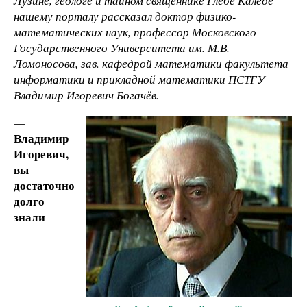
Лузине, геологе и тайном священнике Глебе Каледе
нашему порталу рассказал доктор физико-
математических наук, профессор Московского
Государственного Университета им. М.В.
Ломоносова, зав. кафедрой математики факультета
информатики и прикладной математики ПСТГУ
Владимир Игоревич Богачёв.
—
Владимир
Игоревич,
вы
достаточно
долго
знали