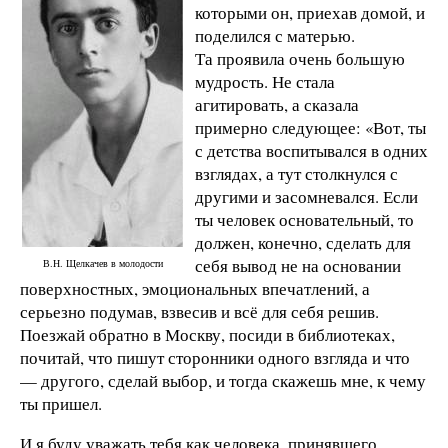
которыми он, приехав домой, и
поделился с матерью.
Та проявила очень большую
мудрость. Не стала
агитировать, а сказала
примерно следующее: «Вот, ты
с детства воспитывался в одних
взглядах, а тут столкнулся с
другими и засомневался. Если
ты человек основательный, то
должен, конечно, сделать для
себя вывод не на основании
В.Н. Щелкачев в молодости
поверхностных, эмоциональных впечатлений, а
серьезно подумав, взвесив и всё для себя решив.
Поезжай обратно в Москву, посиди в библиотеках,
почитай, что пишут сторонники одного взгляда и что
— другого, сделай выбор, и тогда скажешь мне, к чему
ты пришел.
И я буду уважать тебя как человека, принявшего