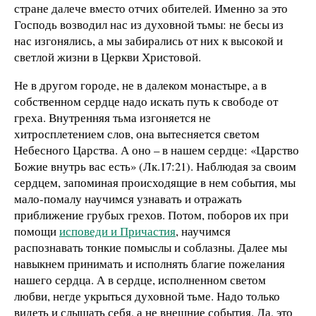
стране далече вместо отчих обителей. Именно за это
Господь возводил нас из духовной тьмы: не бесы из
нас изгонялись, а мы забирались от них к высокой и
светлой жизни в Церкви Христовой.
Не в другом городе, не в далеком монастыре, а в
собственном сердце надо искать путь к свободе от
греха. Внутренняя тьма изгоняется не
хитросплетением слов, она вытесняется светом
Небесного Царства. А оно – в нашем сердце: «Царство
Божие внутрь вас есть» (Лк.17:21). Наблюдая за своим
сердцем, запоминая происходящие в нем события, мы
мало-помалу научимся узнавать и отражать
приближение грубых грехов. Потом, поборов их при
помощи
исповеди и Причастия
, научимся
распознавать тонкие помыслы и соблазны. Далее мы
навыкнем принимать и исполнять благие пожелания
нашего сердца. А в сердце, исполненном светом
любви, негде укрыться духовной тьме. Надо только
видеть и слышать себя, а не внешние события. Да, это