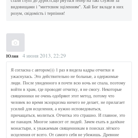
стали глупі до дурості,що рвуться тепер на такі служби за
видовищами і "миттєвим зціленням". Хай Бог вкладе в них
розум, свідомість і терпіння!
4 июня 2013, 22:29
Юлия
Я согласна с автором))) 1 раз я видела кадры отчитки и
ужаснулась. Это действительно не больные, а одержимые
люди. После увиденного я почти всю ночь не спала, поэтому
войти в храм, где проводят отчитку, я не смогу. Некоторые
священники не очень одобряют этот метод, потому что
человек во время экзорцизма ничего не делает, не прилагает
усилий для исцеления, а нужно исповедоваться,
причащаться, молиться. Отчитка это страшно. И главное, это
не панацея. Многое зависит от людей. Зачем ехать в далёкие
монастыри, к уважаемым священникам в поисках лёгкого
исцеления от всего. От самого себя не убежишь. Древние