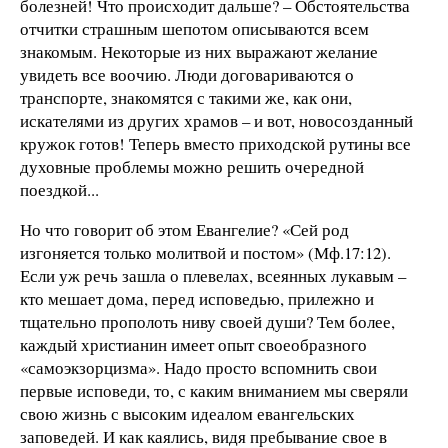
болезней! Что происходит дальше? – Обстоятельства
отчитки страшным шепотом описываются всем
знакомым. Некоторые из них выражают желание
увидеть все воочию. Люди договариваются о
транспорте, знакомятся с такими же, как они,
искателями из других храмов – и вот, новосозданный
кружок готов! Теперь вместо приходской рутины все
духовные проблемы можно решить очередной
поездкой...
Но что говорит об этом Евангелие? «Сей род
изгоняется только молитвой и постом» (Мф.17:12).
Если уж речь зашла о плевелах, всеянных лукавым –
кто мешает дома, перед исповедью, прилежно и
тщательно прополоть ниву своей души? Тем более,
каждый христианин имеет опыт своеобразного
«самоэкзорцизма». Надо просто вспомнить свои
первые исповеди, то, с каким вниманием мы сверяли
свою жизнь с высоким идеалом евангельских
заповедей. И как каялись, видя пребывание свое в