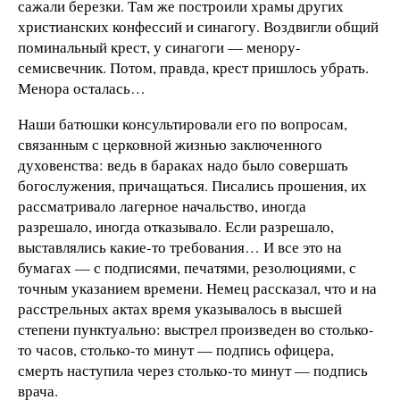
сажали березки. Там же построили храмы других
христианских конфессий и синагогу. Воздвигли общий
поминальный крест, у синагоги — менору-
семисвечник. Потом, правда, крест пришлось убрать.
Менора осталась…
Наши батюшки консультировали его по вопросам,
связанным с церковной жизнью заключенного
духовенства: ведь в бараках надо было совершать
богослужения, причащаться. Писались прошения, их
рассматривало лагерное начальство, иногда
разрешало, иногда отказывало. Если разрешало,
выставлялись какие-то требования… И все это на
бумагах — с подписями, печатями, резолюциями, с
точным указанием времени. Немец рассказал, что и на
расстрельных актах время указывалось в высшей
степени пунктуально: выстрел произведен во столько-
то часов, столько-то минут — подпись офицера,
смерть наступила через столько-то минут — подпись
врача.