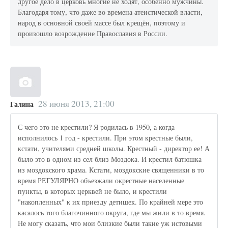
другое дело в церковь многие не ходят, особенно мужчины.
Благодаря тому, что даже во времена атеистической власти,
народ в основной своей массе был крещён, поэтому и
произошло возрождение Православия в России.
28 июня 2013, 21:00
Галина
С чего это не крестили? Я родилась в 1950, а когда
исполнилось 1 год - крестили. При этом крестные были,
кстати, учителями средней школы. Крестный - директор ее! А
было это в одном из сел близ Моздока. И крестил батюшка
из моздокского храма. Кстати, моздокские священники в то
время РЕГУЛЯРНО объезжали окрестные населенные
пункты, в которых церквей не было, и крестили
"накопленных" к их приезду детишек. По крайней мере это
касалось того благочинного округа, где мы жили в то время.
Не могу сказать, что мои близкие были такие уж истовыми