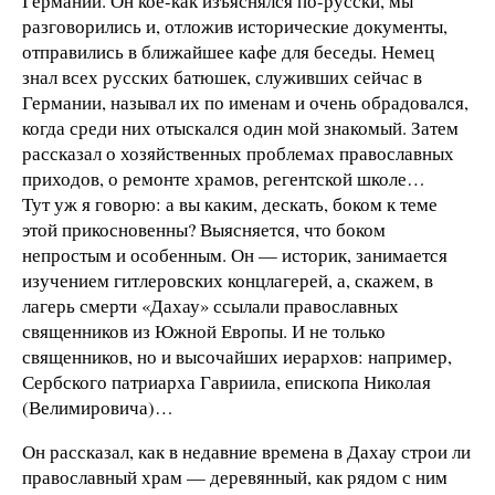
Германии. Он кое-как изъяснялся по-русски, мы
разговорились и, отложив исторические документы,
отправились в ближайшее кафе для беседы. Немец
знал всех русских батюшек, служивших сейчас в
Германии, называл их по именам и очень обрадовался,
когда среди них отыскался один мой знакомый. Затем
рассказал о хозяйственных проблемах православных
приходов, о ремонте храмов, регентской школе…
Тут уж я говорю: а вы каким, дескать, боком к теме
этой прикосновенны? Выясняется, что боком
непростым и особенным. Он — историк, занимается
изучением гитлеровских концлагерей, а, скажем, в
лагерь смерти «Дахау» ссылали православных
священников из Южной Европы. И не только
священников, но и высочайших иерархов: например,
Сербского патриарха Гавриила, епископа Николая
(Велимировича)…
Он рассказал, как в недавние времена в Дахау строи ли
православный храм — деревянный, как рядом с ним