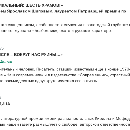
НИКАЛЬНЫЙ: ШЕСТЬ ХРАМОВ!»
еем Ярославом Шиповым, лауреатом Патриаршей премии по
 стал священником, особенностях служения в вологодской глубинке 
нного, журнале «Безбожник», охоте и русском характере.
75
СЛЕ – ВОКРУГ НАС РУИНЫ…»
 Шипов
ительный человек. Писатель, ставший известным еще в конце 1970-
е «Наш современник» и в издательстве «Современник», страстный
не восьмидесятых вдруг круто изменил свою жизнь.
6
ДИЦА
 литературной премии имени равноапостольных Кирилла и Мефод
ью нашей газете размышляет о свободе, авторской ответственност