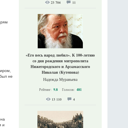
23 704
11
прям
«Его весь народ любил». К 100-летию
со дня рождения митрополита
Нижегородского и Арзамасского
ниром,
Николая (Кутепова)
 был не
Надежда Муравьева
Рейтинг:
9.8
Голосов:
481
13 110
4
 на
и и