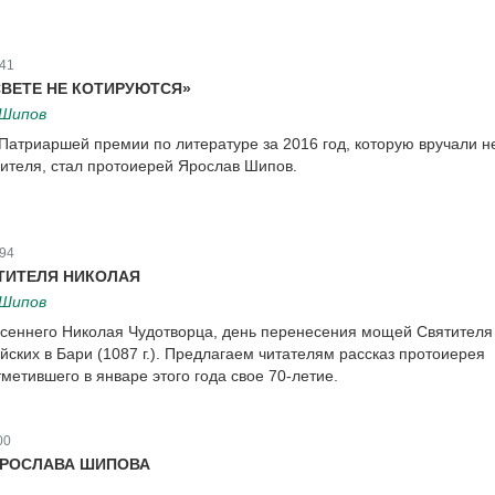
41
СВЕТЕ НЕ КОТИРУЮТСЯ»
 Шипов
Патриаршей премии по литературе за 2016 год, которую вручали н
ителя, стал протоиерей Ярослав Шипов.
94
ТИТЕЛЯ НИКОЛАЯ
 Шипов
есеннего Николая Чудотворца, день перенесения мощей Святителя
йских в Бари (1087 г.). Предлагаем читателям рассказ протоиерея
метившего в январе этого года свое 70-летие.
00
ЯРОСЛАВА ШИПОВА