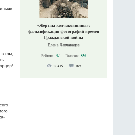
Ваныча,
«Жертвы колчаковщины»:
фальсификация фотографий времен
Гражданской войны
Елена Чавчавадзе
 в том,
Рейтинг:
9.1
Голосов:
856
ть
32 415
169
карцер!
сего
мого
ха-