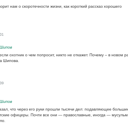
ворит нам о скоротечности жизни, как короткий рассказ хорошего
01
 Шипов
 если охотник о чем попросит, никто не откажет. Почему – в новом р
а Шипова.
39
 Шипов
азал, что через его руки прошли тысячи дел: подавляющее больши
тские офицеры. Почти все они — православные, иногда — мусульм
ло.