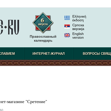
Ελληνική
έκδοση
Српска
верзиjа
English
Православный
version
календарь
СЛАВИЕМ
ИНТЕРНЕТ-ЖУРНАЛ
ВОПРОСЫ СВЯЩ
нет-магазине "Сретение"
60