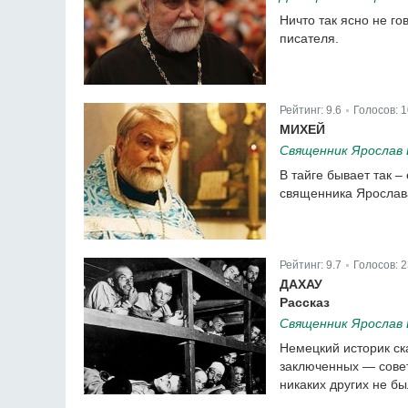
Ничто так ясно не го
писателя.
Рейтинг:
9.6
Голосов:
1
|
МИХЕЙ
Священник Ярослав
В тайге бывает так –
священника Ярослав
Рейтинг:
9.7
Голосов:
2
|
ДАХАУ
Рассказ
Священник Ярослав
Немецкий историк ск
заключенных — сове
никаких других не бы