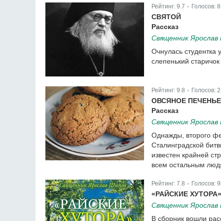
Рейтинг:
9.7
Голосов:
8
|
СВЯТОЙ
Рассказ
Священник Ярослав
Очнулась студентка 
слепенький старичок
Рейтинг:
9.8
Голосов:
2
|
ОВСЯНОЕ ПЕЧЕНЬЕ
Рассказ
Священник Ярослав
Однажды, второго ф
Сталинградской битв
известен крайней ст
всем остальным люд
Рейтинг:
7.8
Голосов:
9
|
«РАЙСКИЕ ХУТОРА»
Священник Ярослав
В сборник вошли рас