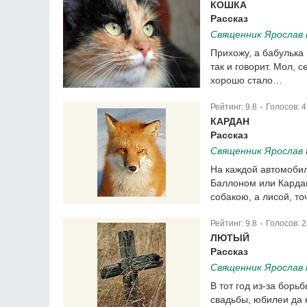
КОШКА
Рассказ
Священник Ярослав
Прихожу, а бабулька
так и говорит. Мол, 
хорошо стало…
Рейтинг:
9.8
Голосов:
4
|
КАРДАН
Рассказ
Священник Ярослав
На каждой автомобил
Баллоном или Кардан
собакою, а лисой, т
Рейтинг:
9.8
Голосов:
2
|
ЛЮТЫЙ
Рассказ
Священник Ярослав
В тот год из-за борь
свадьбы, юбилеи да 