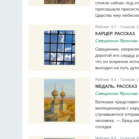
стояли сейчас под с
приглашали присесть
Царство ему небесно
Рейтинг:
9.7
Голосов:
1
|
КАРЦЕР. РАССКАЗ
Священник Ярослав
Священник, окормляв
дорогой его сердцу р
что он искренне исп
выходил на путь духо
Рейтинг:
9.4
Голосов:
1
|
МЕДАЛЬ. РАССКАЗ
Священник Ярослав
Батюшка представил 
милиционеров с нару
случившегося отправ
человека. — Бред ка
соседка.
Рейтинг:
9.8
Голосов:
6