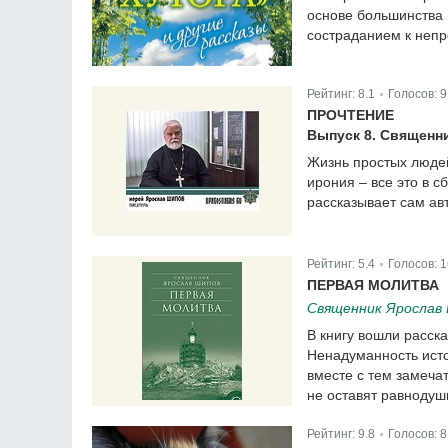
основе большинства 
состраданием к непр
Рейтинг:
8.1
Голосов:
9
|
ПРОЧТЕНИЕ
Выпуск 8. Священн
Жизнь простых людей
ирония – все это в 
рассказывает сам ав
Рейтинг:
5.4
Голосов:
1
|
ПЕРВАЯ МОЛИТВА
Священник Ярослав
В книгу вошли расск
Ненадуманность исто
вместе с тем замеч
не оставят равнодуш
Рейтинг:
9.8
Голосов:
8
|