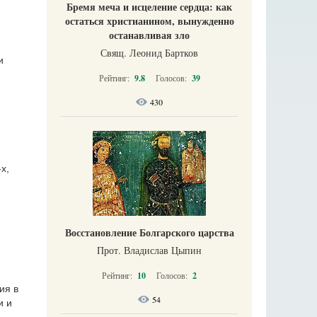
Бремя меча и исцеление сердца: как
остаться христианином, вынужденно
останавливая зло
Свящ. Леонид Бартков
и
Рейтинг:
9.8
Голосов:
39
430
х,
Восстановление Болгарского царства
Прот. Владислав Цыпин
Рейтинг:
10
Голосов:
2
ия в
54
и и