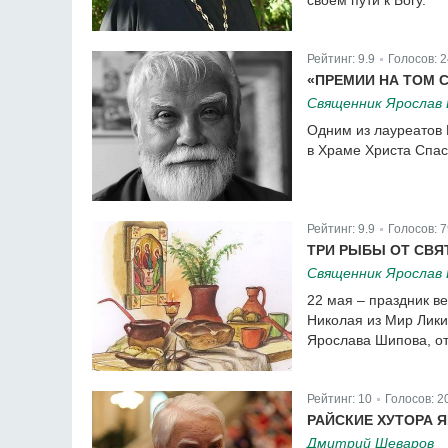
своем пути к Богу.
Рейтинг:
9.9
Голосов:
2
|
«ПРЕМИИ НА ТОМ 
Священник Ярослав
Одним из лауреатов 
в Храме Христа Спас
Рейтинг:
9.9
Голосов:
7
|
ТРИ РЫБЫ ОТ СВЯ
Священник Ярослав
22 мая – праздник в
Николая из Мир Лики
Ярослава Шипова, от
Рейтинг:
10
Голосов:
2
|
РАЙСКИЕ ХУТОРА 
Дмитрий Шеваров