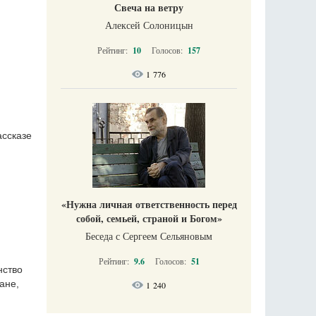
Свеча на ветру
Алексей Солоницын
Рейтинг:
10
Голосов:
157
1 776
ассказе
«Нужна личная ответственность перед
собой, семьей, страной и Богом»
Беседа с Сергеем Сельяновым
Рейтинг:
9.6
Голосов:
51
нство
ане,
1 240