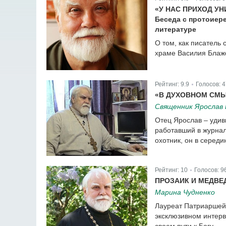
|
«У НАС ПРИХОД У
Беседа с протоиер
литературе
О том, как писатель
храме Василия Блаже
Рейтинг:
9.9
Голосов:
4
|
«В ДУХОВНОМ СМЫ
Священник Ярослав
Отец Ярослав – удив
работавший в журнал
охотник, он в середи
Рейтинг:
10
Голосов:
9
|
ПРОЗАИК И МЕДВЕ
Марина Чудненко
Лауреат Патриаршей
эксклюзивном интерв