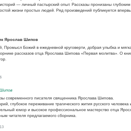
историй — личный пастырский опыт. Рассказы пронизаны глубоким
остой жизни простых людей. Ряд произведений публикуется впервы
ик Ярослав Шипов
, Промысл Божий в ежедневной круговерти, добрая улыбка и мягк
сборнике рассказов отца Ярослава Шипова «Первая молитва». О кни
тор.
6
 Шипов
азы современного писателя священника Ярослава Шипова.
рий, глубокое переживание трагического жития русского человека 
ательный юмор и высокое профессиональное мастерство отца Ярос
ным читателя предлагаемого сборника.
13