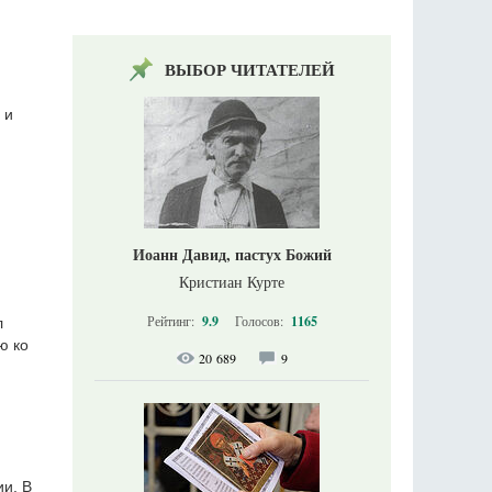
ВЫБОР ЧИТАТЕЛЕЙ
 и
Иоанн Давид, пастух Божий
Кристиан Курте
Рейтинг:
9.9
Голосов:
1165
л
ю ко
20 689
9
и. В