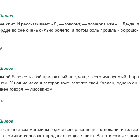
 Шипов
 не спит. И рассказывает: «Я, — говорит, — померла уже»… Да-да, 
сердце во сне очень сильно болело, а потом боль прошла и хорошо-
9
 Шипов
ьной базе есть свой привратный пес, чаще всего именуемый Шар
ом. У наших механизаторов тоже завелся свой Кардан, однако он
очнее говоря — лисовином.
87
 Шипов
бы с пьянством магазины водкой совершенно не торговали, и только
на поминки сельсовет продавал по два ящика. Вот эти самые ящик