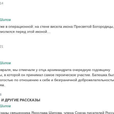
14
 Шипов
уже в операционной: на стене висела икона Пресвятой Богородицы,
 молился перед этой иконой…
21
 Шипов
евраля, мы отмечали у отца архимандрита очередную годовщину
ы, в которой он принимал самое героическое участие. Батюшка бы
рогостью по отношению к себе и безграничной доброжелательность
ям.
8
 И ДРУГИЕ РАССКАЗЫ
 Шипов
сказы священника Ярослава Шипова, члена Союза писателей Росси