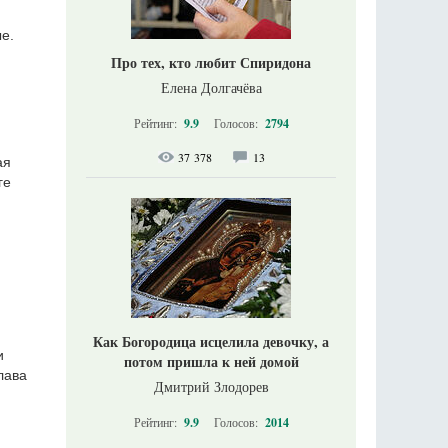
е.
Про тех, кто любит Спиридона
Елена Долгачёва
Рейтинг:
9.9
Голосов:
2794
37 378
13
ая
ге
Как Богородица исцелила девочку, а
и
потом пришла к ней домой
лава
Дмитрий Злодорев
Рейтинг:
9.9
Голосов:
2014