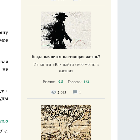
ошу
мое
Когда начнется настоящая жизнь?
евая
Из книги «Как найти свое место в
 не
жизни​»
Рейтинг:
9.8
Голосов:
164
одят
2 643
1
уды
тов
3 г.