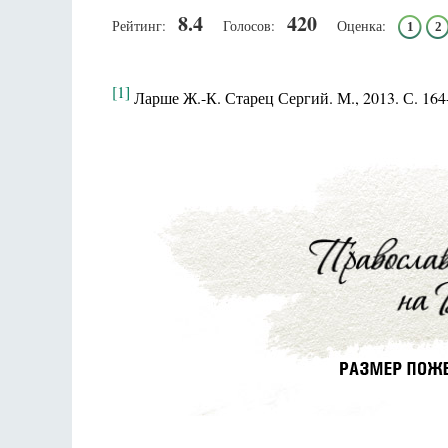
8.4
420
Рейтинг:
Голосов:
Оценка:
1
2
[1]
Ларше Ж.-К. Старец Сергий. М., 2013. С. 164