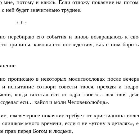
о мне, потому и каюсь. Если отложу покаяние на потом
 с ней будет значительно труднее.
* * *
нно перебираю его события и вновь возвращаюсь к сво
го причины, каковы его последствия, как с ним бороть
жнение.
но прописано в некоторых молитвословах после вечерн
 и испытание сотвори совести твоея, преходя и подро
ени, когда восстал еси от одра твоего... вся твоя дея
соделал еси... кайся и моли Человеколюбца».
ние, ежевечернее покаяние требует от христианина вол
 слишком много времени, если я не «утону в деталях», 
 не прав перед Богом и людьми.