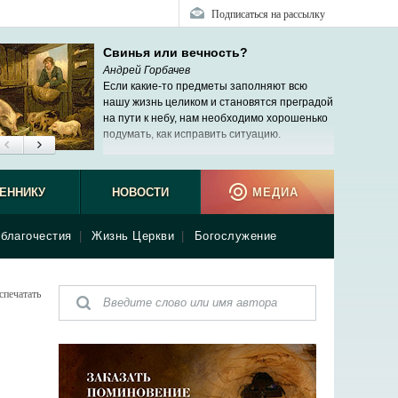
Подписаться на рассылку
Свинья или вечность?
Андрей Горбачев
Если какие-то предметы заполняют всю
нашу жизнь целиком и становятся преградой
на пути к небу, нам необходимо хорошенько
подумать, как исправить ситуацию.
ЕННИКУ
НОВОСТИ
МЕДИА
благочестия
|
Жизнь Церкви
|
Богослужение
спечатать