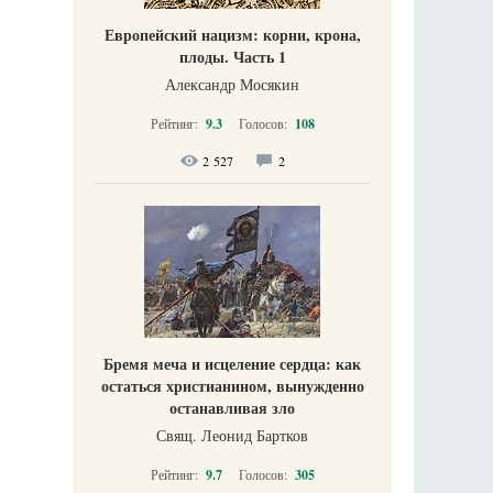
Европейский нацизм: корни, крона,
плоды. Часть 1
Александр Мосякин
Рейтинг:
9.3
Голосов:
108
2 527
2
Бремя меча и исцеление сердца: как
остаться христианином, вынужденно
останавливая зло
Свящ. Леонид Бартков
Рейтинг:
9.7
Голосов:
305