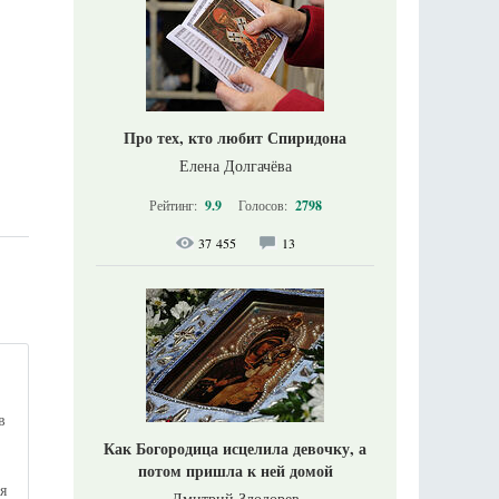
Про тех, кто любит Спиридона
Елена Долгачёва
Рейтинг:
9.9
Голосов:
2798
37 455
13
в
Как Богородица исцелила девочку, а
потом пришла к ней домой
я
Дмитрий Злодорев