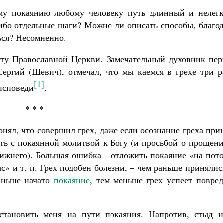
ому покаянию любому человеку путь длинный и нелегк
ибо отдельные шаги? Можно ли описать способы, благод
ться? Несомненно.
ту Православной Церкви. Замечательный духовник пер
Великомученик Георгий Победоносец. Н
ергий (Шевич), отмечал, что мы каемся в грехе три ра
святого
[1]
Роман Котов
 исповеди
.
Как найти своё место в жизни
Кирилл Мурышев
* * *
понял, что совершил грех, даже если осознание греха пр
ить с покаянной молитвой к Богу (и просьбой о прощен
лижнего). Большая ошибка – отложить покаяние «на пот
с» и т. п. Грех подобен болезни, – чем раньше принялис
раньше начато
покаяние
, тем меньше грех успеет повре
тановить меня на пути покаяния. Напротив, стыд н