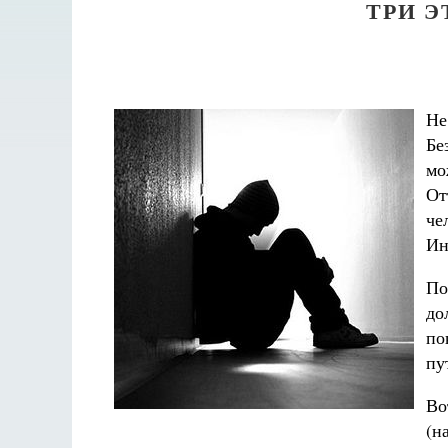
ТРИ 
Не
Бе
мо
От
че
Ин
По
до
по
пу
Во
(н