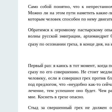
Само собой понятно, что к непрестанн
Можно ли на этом пути наметить какие-л
которым человек способен по нему двига
Обратимся к огромному пастырскому опы
волны русской эмиграции, архимандрит С
Разлуки не будет
сразу по осознании греха, в конце дня, на
Фредерика де Грааф
Первый раз: я каюсь в тот момент, когда 
сразу по его совершению. Не стоит медл
человеку, если я совершил грех против б
под предлогом, что «неудобно как-то сейча
лечение, тем успешнее оно будет. Чем 
мне. Коснеть в грехе опасно.
Стыд за свершенный грех не должен ос