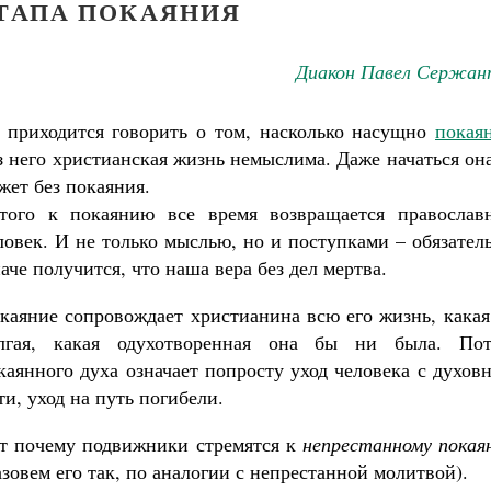
ЭТАПА ПОКАЯНИЯ
Диакон Павел Сержан
 приходится говорить о том, насколько насущно
покая
з него христианская жизнь немыслима. Даже начаться он
жет без покаяния.
того к покаянию все время возвращается православ
ловек. И не только мыслью, но и поступками – обязател
аче получится, что наша вера без дел мертва.
каяние сопровождает христианина всю его жизнь, какая
лгая, какая одухотворенная она бы ни была. Пот
каянного духа означает попросту уход человека с духов
ти, уход на путь погибели.
т почему подвижники стремятся к
непрестанному покая
азовем его так, по аналогии с непрестанной молитвой).