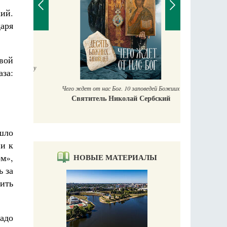
ий.
аря
П
вой
Е
аучись у
за:
Чего ждет от нас Бог. 10 заповедей Божиих
Святитель Николай Сербский
ишло
ии к
НОВЫЕ МАТЕРИАЛЫ
ом»,
ь за
дить
адо