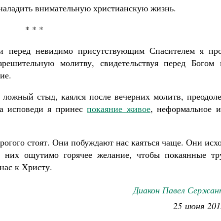
 наладить внимательную христианскую жизнь.
* * *
ди перед невидимо присутствующим Спасителем я пр
решительную молитву, свидетельствуя перед Богом 
ие.
я ложный стыд, каялся после вечерних молитв, преодол
на исповеди я принес
покаяние живое
, неформальное и
рогого стоят. Они побуждают нас каяться чаще. Они исх
 них ощутимо горячее желание, чтобы покаянные тр
нас к Христу.
Диакон Павел Сержан
25 июня 201