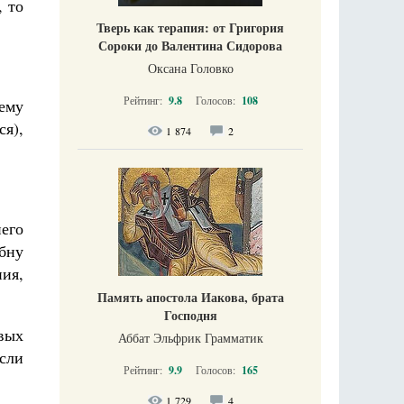
, то
Тверь как терапия: от Григория
Сороки до Валентина Сидорова
Оксана Головко
Рейтинг:
9.8
Голосов:
108
ему
ся),
1 874
2
его
бну
ния,
Память апостола Иакова, брата
Господня
евых
Аббат Эльфрик Грамматик
если
Рейтинг:
9.9
Голосов:
165
1 729
4