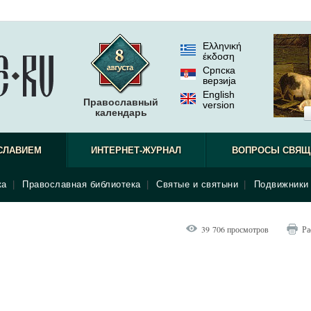
Ελληνική
έκδοση
Српска
верзиjа
English
Православный
version
календарь
СЛАВИЕМ
ИНТЕРНЕТ-ЖУРНАЛ
ВОПРОСЫ СВЯЩ
ка
|
Православная библиотека
|
Святые и святыни
|
Подвижники 
39 706 просмотров
Ра