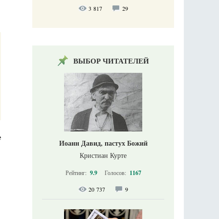
3 817
29
ВЫБОР ЧИТАТЕЛЕЙ
е
Иоанн Давид, пастух Божий
Кристиан Курте
Рейтинг:
9.9
Голосов:
1167
20 737
9