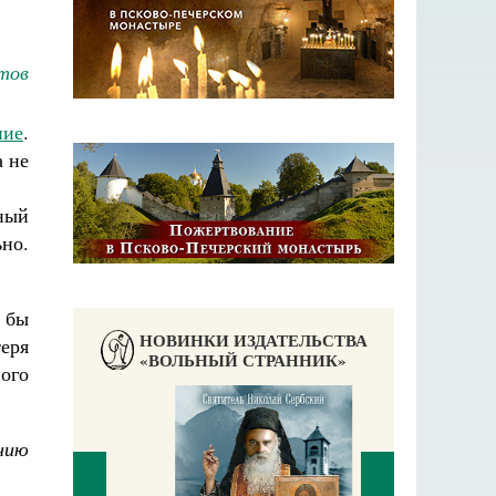
тов
ние
.
а не
ный
ьно.
 бы
НОВИНКИ ИЗДАТЕЛЬСТВА
еря
«ВОЛЬНЫЙ СТРАННИК»
ного
нию