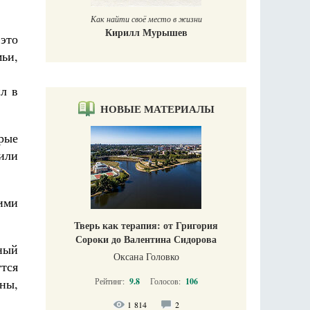
Как найти своё место в жизни
Кирилл Мурышев
это
ьи,
л в
НОВЫЕ МАТЕРИАЛЫ
рые
или
ими
Тверь как терапия: от Григория
Сороки до Валентина Сидорова
ный
Оксана Головко
утся
ны,
Рейтинг:
9.8
Голосов:
106
1 814
2