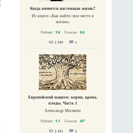
Когда начнется настоящая жизнь?
Из книги «Как найти свое место в
жизни​»
Рейтинг:
9.8
Голосов:
161
2 559
1
Европейский нацизм: корни, крона,
плоды. Часть 1
Александр Мосякин
Рейтинг:
9.3
Голосов:
107
2 453
2