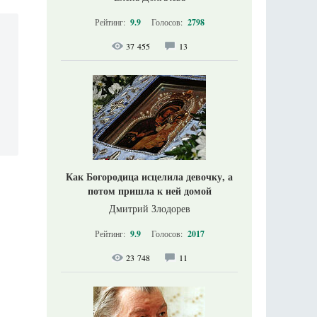
Рейтинг:
9.9
Голосов:
2798
37 455
13
Как Богородица исцелила девочку, а
потом пришла к ней домой
Дмитрий Злодорев
Рейтинг:
9.9
Голосов:
2017
23 748
11