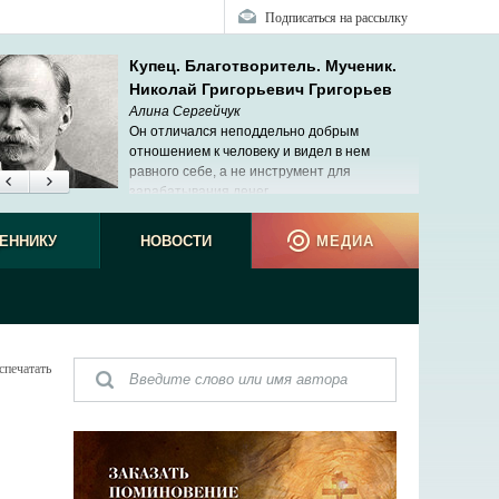
Подписаться на рассылку
Купец. Благотворитель. Мученик.
Николай Григорьевич Григорьев
Алина Сергейчук
Он отличался неподдельно добрым
отношением к человеку и видел в нем
равного себе, а не инструмент для
зарабатывания денег.
ЕННИКУ
НОВОСТИ
МЕДИА
спечатать