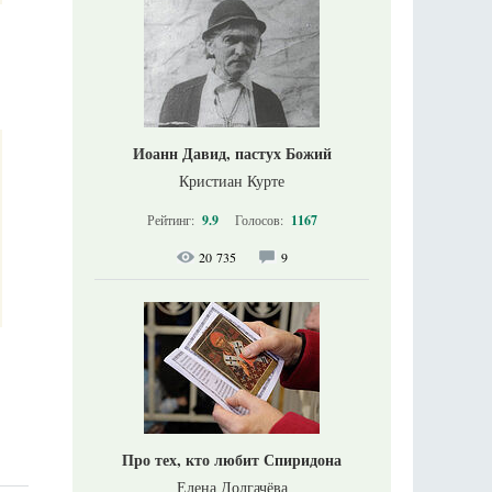
Иоанн Давид, пастух Божий
Кристиан Курте
Рейтинг:
9.9
Голосов:
1167
20 735
9
Про тех, кто любит Спиридона
Елена Долгачёва