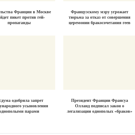
ольства Франции в Москве
Французскому мэру угрожает
йдет пикет против гей-
тюрьма за отказ от совершения
пропаганды
церемонии бракосочетания геев
сдума одобрила запрет
Президент Франции Франсуа
ународного усыновления
Олланд подписал закон о
однополыми парами
легализации однополых «браков»