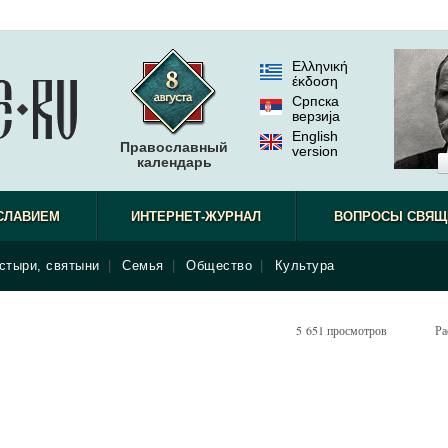
Ελληνική
έκδοση
Српска
верзиjа
English
Православный
version
календарь
СЛАВИЕМ
ИНТЕРНЕТ-ЖУРНАЛ
ВОПРОСЫ СВЯЩ
стыри, святыни
|
Семья
|
Общество
|
Культура
5 651 просмотров
Ра