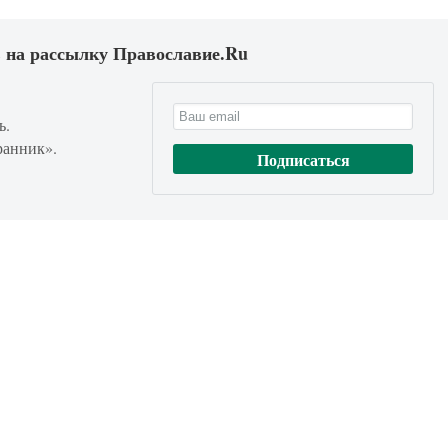
 на рассылку Православие.Ru
ь.
ранник».