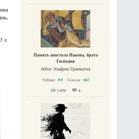
она
ишь,
3 г.
Память апостола Иакова, брата
Господня
Аббат Эльфрик Грамматик
Рейтинг:
9.9
Голосов:
163
1 670
4