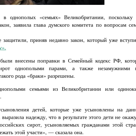
 в однополых «семьях» Великобритании, поскольку 
кон, заявила глава думского комитета по вопросам сем
е защитили, приняв недавно закон, который уже вступи
у».
о были внесены поправки в Семейный кодекс РФ, кото
сирот однополыми парами, а также незамужними 
такого рода «браки» разрешены.
днополыми семьями из Великобритании или одинок
.
усыновления детей, которые уже усыновлены на дан
выразила надежду, что в результате этого дети не окаж
российских сирот, усыновляемых гражданами этой стра
ежать этой участи», — сказала она.