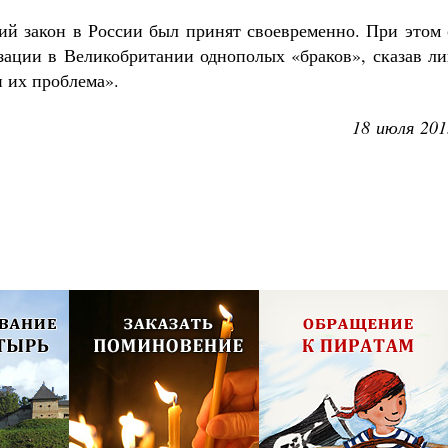
ий закон в России был принят своевременно. При этом 
изации в Великобритании однополых «браков», сказав л
и их проблема».
18 июля 201
олия,
Псково-Печерский монастырь