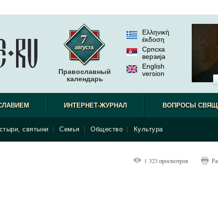
Ελληνική
έκδοση
Српска
верзиjа
English
Православный
version
календарь
СЛАВИЕМ
ИНТЕРНЕТ-ЖУРНАЛ
ВОПРОСЫ СВЯЩ
стыри, святыни
|
Семья
|
Общество
|
Культура
1 323 просмотров
Ра