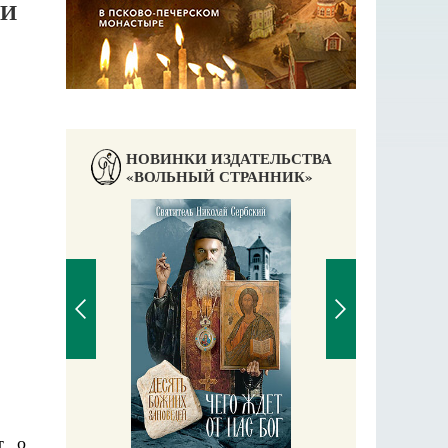
ИИ
НОВИНКИ ИЗДАТЕЛЬСТВА
«ВОЛЬНЫЙ СТРАННИК»
П
Е
аучись у
т о