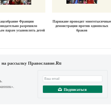
ацсобрание Франции
Парижане проводят многотысячные
онодательно разрешило
демонстрации против однополых
ым парам усыновлять детей
браков
 на рассылку Православие.Ru
ь.
ранник».