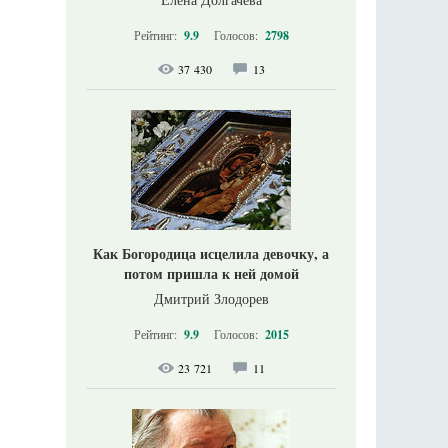
Рейтинг:
9.9
Голосов:
2798
37 430
13
Как Богородица исцелила девочку, а
потом пришла к ней домой
Дмитрий Злодорев
Рейтинг:
9.9
Голосов:
2015
23 721
11