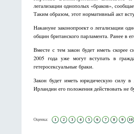
Разлуки не будет
легализации однополых «браков», сообща
Фредерика де Грааф
Таким образом, этот нормативный акт вст
Накануне законопроект о легализации од
общин британского парламента. Ранее в ег
Вместе с тем закон будет иметь скорее 
2005 года уже могут вступать в гражд
гетеросексуальные браки.
Закон будет иметь юридическую силу в
Ирландии его положения действовать не бу
Оценка:
1
2
3
4
5
6
7
8
9
10