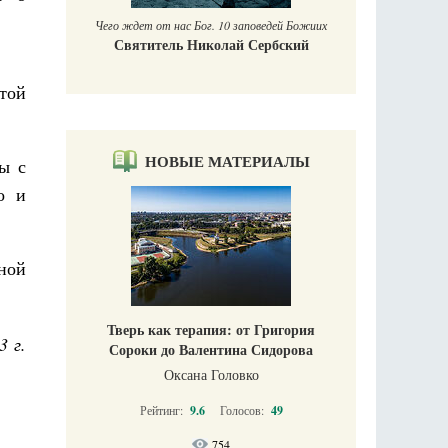
Чего ждет от нас Бог. 10 заповедей Божиих
Святитель Николай Сербский
атой
НОВЫЕ МАТЕРИАЛЫ
ры с
о и
ной
Тверь как терапия: от Григория
3 г.
Сороки до Валентина Сидорова
Оксана Головко
Рейтинг:
9.6
Голосов:
49
754