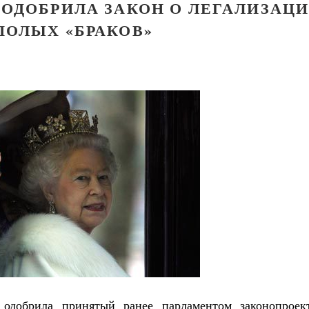
 ОДОБРИЛА ЗАКОН О ЛЕГАЛИЗАЦ
ПОЛЫХ «БРАКОВ»
Великомученик Георгий Победоносец. Н
 одобрила принятый ранее парламентом законопроек
святого