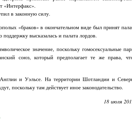
ет «Интерфакс».
Роман Котов
Как найти своё место в жизни
упил в законную силу.
Кирилл Мурышев
нополых «браков» в окончательном виде был принят пал
о поддержку высказалась и палата лордов.
символическое значение, поскольку гомосексуальные па
анский союз, который предполагает те же права, чт
 Англии и Уэльсе. На территории Шотландии и Север
дут, поскольку там действует иное законодательство.
18 июля 201