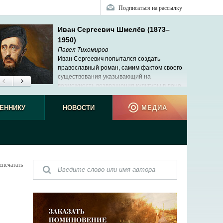
Подписаться на рассылку
Иван Сергеевич Шмелёв (1873–
1950)
Павел Тихомиров
Иван Сергеевич попытался создать
православный роман, самим фактом своего
существования указывающий на
возможность возвращения культуры в лоно
Церкви.
ЕННИКУ
НОВОСТИ
МЕДИА
спечатать