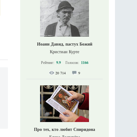
Иоанн Давид, пастух Божий
Кристиан Курте
Рейтинг:
9.9
Голосов:
1166
20 714
9
Про тех, кто любит Спиридона
Елена Долгачёва