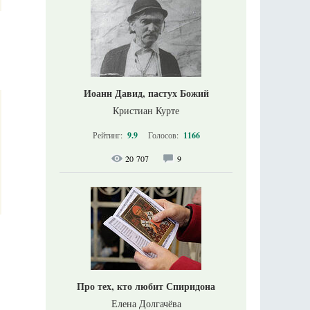
Иоанн Давид, пастух Божий
Кристиан Курте
Рейтинг:
9.9
Голосов:
1166
20 707
9
Про тех, кто любит Спиридона
Елена Долгачёва