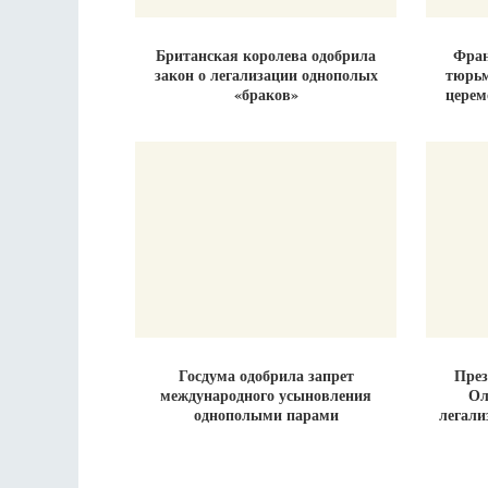
Британская королева одобрила
Фран
закон о легализации однополых
тюрьм
«браков»
церем
Госдума одобрила запрет
През
международного усыновления
Ол
однополыми парами
легали