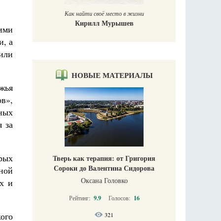
Как найти своё место в жизни
Кирилл Мурышев
ими
, а
или
НОВЫЕ МАТЕРИАЛЫ
жья
ов»
,
ных
 за
рых
Тверь как терапия: от Григория
Сороки до Валентина Сидорова
ной
Оксана Головко
х и
Рейтинг:
9.9
Голосов:
16
ого
321