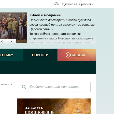
Подписаться на рассылку
«Чаёк с мощами»
Произносил ли старец Николай Гурьянов
слова «мощей нет, их сожгли» про останки
Царской семьи?
То, что сейчас преподается нам как
откровение старца Николая, на самом деле
является некими духовными фантазиями
рабы Божией Нины, которую никто никогда
ЕННИКУ
НОВОСТИ
МЕДИА
спечатать