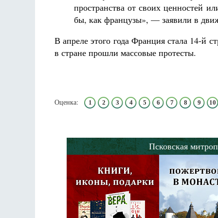
пространства от своих ценностей ил
бы, как французы»
, —
заявили в дви
В апреле этого года Франция стала 14-й с
в стране прошли массовые протесты.
Оценка:
1
2
3
4
5
6
7
8
9
10
Псковская митроп