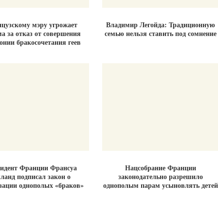
цузскому мэру угрожает
Владимир Легойда: Традиционную
а за отказ от совершения
семью нельзя ставить под сомнение
онии бракосочетания геев
идент Франции Франсуа
Нацсобрание Франции
ланд подписал закон о
законодательно разрешило
зации однополых «браков»
однополым парам усыновлять детей