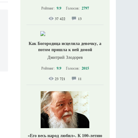
Рейтинг:
9.9
Голосов:
2797
37 422
13
Как Богородица исцелила девочку, а
потом пришла к ней домой
Дмитрий Злодорев
Рейтинг:
9.9
Голосов:
2015
23 721
11
«Его весь народ любил». К 100-летию