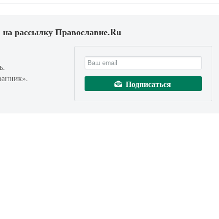
 на рассылку Православие.Ru
ь.
ранник».