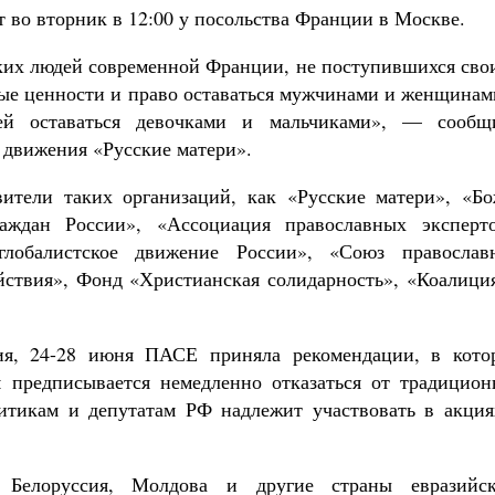
 во вторник в 12:00 у посольства Франции в Москве.
ких людей современной Франции, не поступившихся сво
 ценности и право оставаться мужчинами и женщинами
ей оставаться девочками и мальчиками»
, —
сообщ
 движения «
Русские матери»
.
ители таких организаций, как «
Русские матери»
, «
Бо
аждан России»
, «
Ассоциация православных эксперт
глобалистское движение России»
, «
Союз православ
йствия»,
Фонд «
Христианская солидарность»
, «
Коалиция
ия, 24-28 июня ПАСЕ приняла рекомендации, в кото
 предписывается немедленно отказаться от традицион
итикам и депутатам РФ надлежит участвовать в акция
 Белоруссия, Молдова и другие страны евразийск