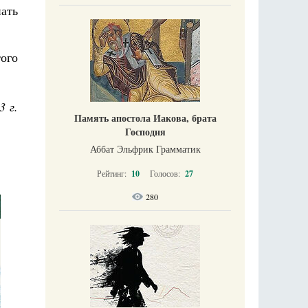
пать
того
3 г.
Память апостола Иакова, брата
Господня
Аббат Эльфрик Грамматик
Рейтинг:
10
Голосов:
27
280