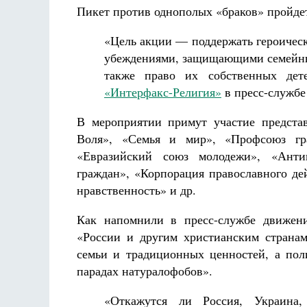
Пикет против однополых «браков» пройдет
«Цель акции —
поддержать героичес
убеждениями, защищающими семейные
также право их собственных дет
«
Интерфакс-Религия»
в пресс-службе
В мероприятии примут участие представ
Воля»
, «
Семья и мир»
, «
Профсоюз гр
«
Евразийский союз молодежи»
, «
Анти
граждан»
, «
Корпорация православного де
нравственность»
и др.
Как напомнили в пресс-службе движен
«
России и другим христианским странам
семьи и традиционных ценностей, а пол
парадах натуралофобов»
.
«Откажутся ли Россия, Украина,