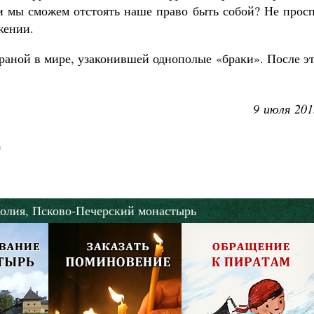
и мы сможем отстоять наше право быть собой? Не прос
жении.
траной в мире, узаконившей однополые «
браки»
. После э
9 июля 201
олия,
Псково-Печерский монастырь