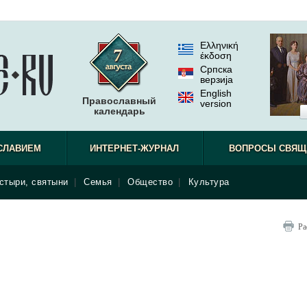
Ελληνική
έκδοση
Српска
верзиjа
English
Православный
version
календарь
не видел.
СЛАВИЕМ
ИНТЕРНЕТ-ЖУРНАЛ
ВОПРОСЫ СВЯЩ
стыри, святыни
|
Семья
|
Общество
|
Культура
Ра