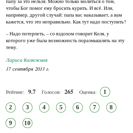
папу за это нельзя. Можно только молиться о том,
чтобы Бог помог ему бросить курить. И всё. Или,
например, другой случай: папа вас наказывает, а вам
кажется, что это неправильно. Как тут надо поступить?
– Надо потерпеть, – со вздохом говорит Коля, у
которого уже была возможность поразмышлять на эту
тему.
Лариса Калюжная
17 сентября 2013 г.
9.7
265
1
Рейтинг:
Голосов:
Оценка:
2
3
4
5
6
7
8
9
10