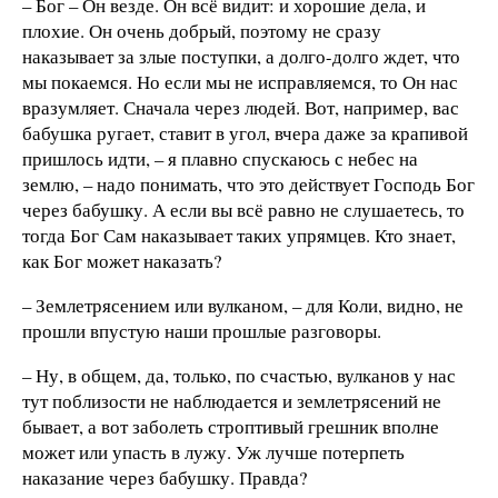
– Бог – Он везде. Он всё видит: и хорошие дела, и
плохие. Он очень добрый, поэтому не сразу
наказывает за злые поступки, а долго-долго ждет, что
мы покаемся. Но если мы не исправляемся, то Он нас
вразумляет. Сначала через людей. Вот, например, вас
бабушка ругает, ставит в угол, вчера даже за крапивой
пришлось идти, – я плавно спускаюсь с небес на
землю, – надо понимать, что это действует Господь Бог
через бабушку. А если вы всё равно не слушаетесь, то
тогда Бог Сам наказывает таких упрямцев. Кто знает,
как Бог может наказать?
– Землетрясением или вулканом, – для Коли, видно, не
прошли впустую наши прошлые разговоры.
– Ну, в общем, да, только, по счастью, вулканов у нас
тут поблизости не наблюдается и землетрясений не
бывает, а вот заболеть строптивый грешник вполне
может или упасть в лужу. Уж лучше потерпеть
наказание через бабушку. Правда?