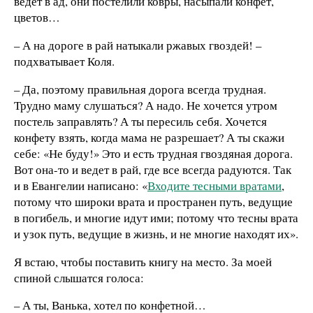
ведет в ад, они постелили ковры, насыпали конфет,
цветов…
– А на дороге в рай натыкали ржавых гвоздей! –
подхватывает Коля.
– Да, поэтому правильная дорога всегда трудная.
Трудно маму слушаться? А надо. Не хочется утром
постель заправлять? А ты пересиль себя. Хочется
конфету взять, когда мама не разрешает? А ты скажи
себе: «Не буду!» Это и есть трудная гвоздяная дорога.
Вот она-то и ведет в рай, где все всегда радуются. Так
и в Евангелии написано: «
Входите тесными вратами
,
потому что широки врата и пространен путь, ведущие
в погибель, и многие идут ими; потому что тесны врата
и узок путь, ведущие в жизнь, и не многие находят их».
Я встаю, чтобы поставить книгу на место. За моей
спиной слышатся голоса:
– А ты, Ванька, хотел по конфетной…