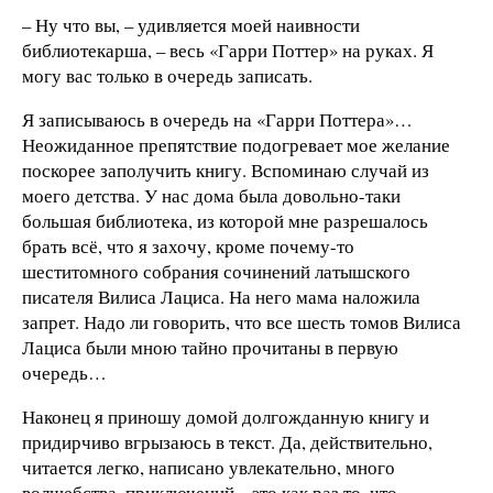
– Ну что вы, – удивляется моей наивности
библиотекарша, – весь «Гарри Поттер» на руках. Я
могу вас только в очередь записать.
Я записываюсь в очередь на «Гарри Поттера»…
Неожиданное препятствие подогревает мое желание
поскорее заполучить книгу. Вспоминаю случай из
моего детства. У нас дома была довольно-таки
большая библиотека, из которой мне разрешалось
брать всё, что я захочу, кроме почему-то
шеститомного собрания сочинений латышского
писателя Вилиса Лациса. На него мама наложила
запрет. Надо ли говорить, что все шесть томов Вилиса
Лациса были мною тайно прочитаны в первую
очередь…
Наконец я приношу домой долгожданную книгу и
придирчиво вгрызаюсь в текст. Да, действительно,
читается легко, написано увлекательно, много
волшебства, приключений – это как раз то, что