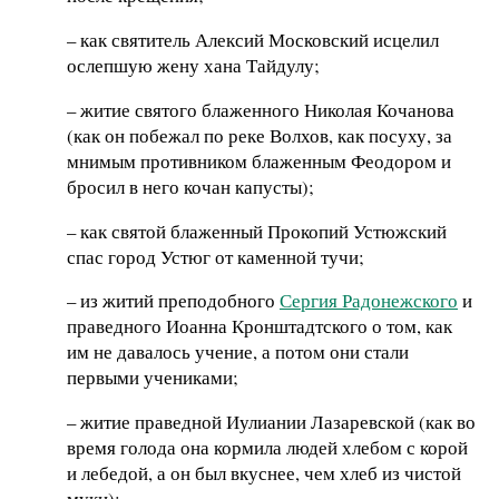
– как святитель Алексий Московский исцелил
ослепшую жену хана Тайдулу;
– житие святого блаженного Николая Кочанова
(как он побежал по реке Волхов, как посуху, за
мнимым противником блаженным Феодором и
бросил в него кочан капусты);
– как святой блаженный Прокопий Устюжский
спас город Устюг от каменной тучи;
– из житий преподобного
Сергия Радонежского
и
праведного Иоанна Кронштадтского о том, как
им не давалось учение, а потом они стали
первыми учениками;
– житие праведной Иулиании Лазаревской (как во
время голода она кормила людей хлебом с корой
и лебедой, а он был вкуснее, чем хлеб из чистой
муки);