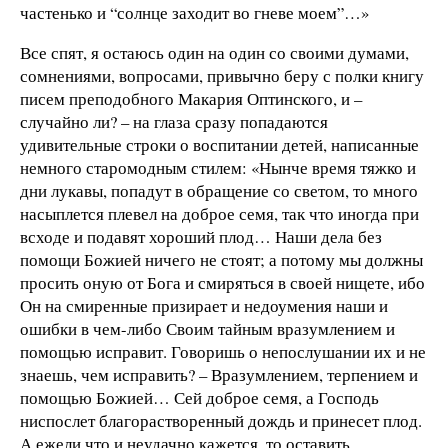
частенько и “солнце заходит во гневе моем”…»
Все спят, я остаюсь один на один со своими думами,
сомнениями, вопросами, привычно беру с полки книгу
писем преподобного Макария Оптинского, и –
случайно ли? – на глаза сразу попадаются
удивительные строки о воспитании детей, написанные
немного старомодным стилем: «Нынче время тяжко и
дни лукавы, попадут в обращение со светом, то много
насыплется плевел на доброе семя, так что иногда при
всходе и подавят хороший плод… Наши дела без
помощи Божией ничего не стоят; а потому мы должны
просить оную от Бога и смиряться в своей нищете, ибо
Он на смиренные призирает и недоумения наши и
ошибки в чем-либо Своим тайным вразумлением и
помощью исправит. Говоришь о непослушании их и не
знаешь, чем исправить? – Вразумлением, терпением и
помощью Божией… Сей доброе семя, а Господь
ниспослет благорастворенный дождь и принесет плод.
А ежели что и неудачно кажется, то оставить