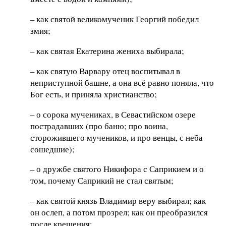
– как святой великомученик Георгий победил
змия;
– как святая Екатерина жениха выбирала;
– как святую Варвару отец воспитывал в
неприступной башне, а она всё равно поняла, что
Бог есть, и приняла христианство;
– о сорока мучениках, в Севастийском озере
пострадавших (про баню; про воина,
сторожившего мучеников, и про венцы, с неба
сошедшие);
– о дружбе святого Никифора с Саприкием и о
том, почему Саприкий не стал святым;
– как святой князь Владимир веру выбирал; как
он ослеп, а потом прозрел; как он преобразился
после крещения;