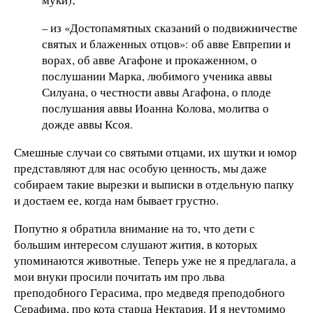
– из «Достопамятных сказаний о подвижничестве
святых и блаженных отцов»: об авве Евпрепии и
ворах, об авве Агафоне и прокаженном, о
послушании Марка, любимого ученика аввы
Силуана, о честности аввы Агафона, о плоде
послушания аввы Иоанна Колова, молитва о
дожде аввы Ксоя.
Смешные случаи со святыми отцами, их шутки и юмор
представляют для нас особую ценность, мы даже
собираем такие вырезки и выписки в отдельную папку
и достаем ее, когда нам бывает грустно.
Попутно я обратила внимание на то, что дети с
большим интересом слушают жития, в которых
упоминаются животные. Теперь уже не я предлагала, а
мои внуки просили почитать им про льва
преподобного Герасима, про медведя преподобного
Серафима, про кота старца Нектария. И я неутомимо