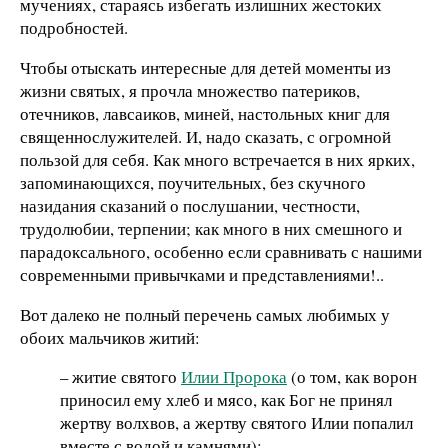
мучениях, стараясь избегать излишних жестоких
подробностей.
Чтобы отыскать интересные для детей моменты из
жизни святых, я прочла множество патериков,
отечников, лавсаиков, миней, настольных книг для
священнослужителей. И, надо сказать, с огромной
пользой для себя. Как много встречается в них ярких,
запоминающихся, поучительных, без скучного
назидания сказаний о послушании, честности,
трудолюбии, терпении; как много в них смешного и
парадоксального, особенно если сравнивать с нашими
современными привычками и представлениями!..
Вот далеко не полный перечень самых любимых у
обоих мальчиков житий:
– житие святого
Илии Пророка
(о том, как ворон
приносил ему хлеб и мясо, как Бог не принял
жертву волхвов, а жертву святого Илии попалил
вместе с водой и камнями);