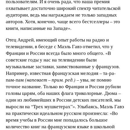
пользователям. И я очень рада, что наша премия
охватывает достаточно широкий спектр читательской
аудитории, ведь мы награждаем не только западных
авторов. Хотя, конечно, чаще всего бестселлеры – это
книги, написанные на Западе».
Отец Андрей, имеющий опыт работы на радио и
телевидении, в беседе с Маэль Гавэ отметил, что у
Франции и России всегда было много общего. «В
советские годы у нас на телевидении были
музыкальные заставки, заимствованные у французов.
Например, известная французская мелодия – та-ра-
пам-пам
(напевает – прим. ред.)
– увы, не помню
точное название. Только во Франции и России рубили
головы царям, оба наших флага триколорные. Дюма –
один из любимейших в России детских писателей, мы
выросли на “Трех мушкетерах”». Улыбаясь, Маэль Гавэ
на практически идеальном русском произнесла: «Во
время учебы в России мне попадалось большое
количество книг на французском языке в школьной