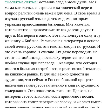
“Несвятые святые”
оставила след в моей душе. Моя
мама католичка, я выросла в католической вере и
вопрос религии очень важен для меня. В свое время я
изучала русский язык в детском доме, которым
управлял православный батюшка. Мне кажется,
католичество и православие не так далеки друг от
друга. Мы верим в одного Бога, используем одну и ту
же книгу – Библию. Религиозная литература в основе
своей очень русская, эти тексты говорят по-русски. И
это очень хорошо, я считаю. Их даже переводить не
стоит, на мой взгляд, поскольку теряется что-то в
любом случае при переводе. Очевидно, что сегодня
имеется большая потребность в религиозной тематике
на книжном рынке. И для нас важно донести до
аудитории, что сейчас в России большой процент
населения заинтересован именно в книгах духовного
содержания. Это показатель того, что Церковь не
потеряла своего влияния, люди принимают посыл,
который она хочет передать человеку, и желают иметь
православную литературу на своей книжной полке. К