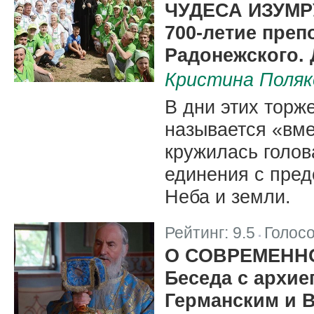
ЧУДЕСА ИЗУМ
700-летие преп
Радонежского.
Кристина Поляк
В дни этих торже
называется «вме
кружилась голо
единения с пре
Неба и земли.
Рейтинг:
9.5
Голос
|
О СОВРЕМЕНН
Беседа с архие
Германским и 