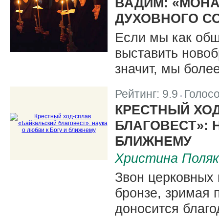
ВАДИМ: «МОН
ДУХОВНОГО С
Если мы как об
выставить новоб
значит, мы боле
Рейтинг:
9.9
Голос
|
КРЕСТНЫЙ ХО
БЛАГОВЕСТ»: 
БЛИЖНЕМУ
Христина Поляк
Звон церковных 
бронзе, зримая
доносится благо