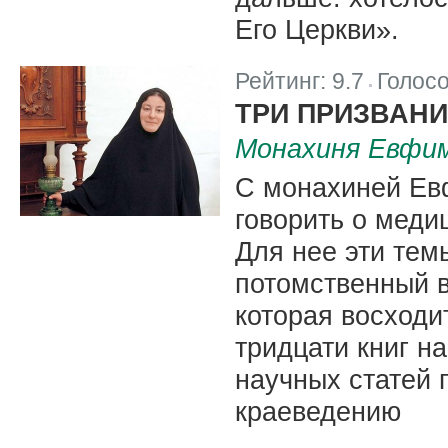
Его Церкви».
Рейтинг:
9.7
Голос
|
ТРИ ПРИЗВАН
Монахиня Евфим
С монахиней Ев
говорить о меди
Для нее эти тем
потомственный в
которая восходи
тридцати книг н
научных статей 
краеведению