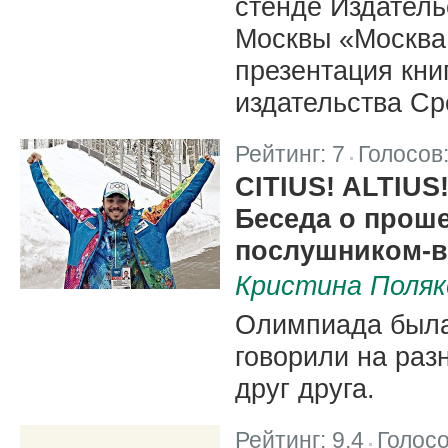
стенде Издател
Москвы «Москва
презентация кни
издательства Ср
Рейтинг:
7
Голосов
|
CITIUS! ALTIUS
Беседа о прош
послушником-
Кристина Поляк
Олимпиада была
говорили на раз
друг друга.
Рейтинг:
9.4
Голос