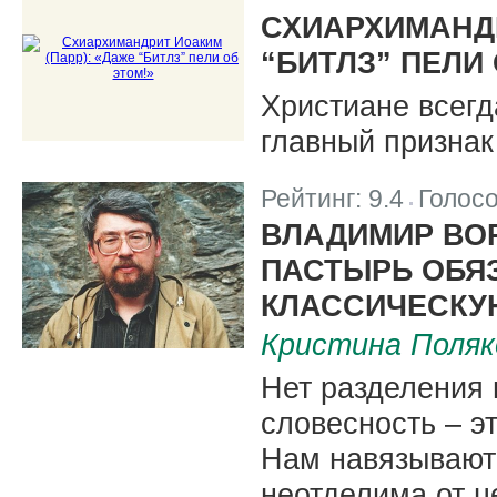
|
СХИАРХИМАНДР
“БИТЛЗ” ПЕЛИ 
Христиане всегд
главный признак
Рейтинг:
9.4
Голос
|
ВЛАДИМИР ВО
ПАСТЫРЬ ОБЯ
КЛАССИЧЕСКУ
Кристина Поляк
Нет разделения 
словесность – э
Нам навязывают 
неотделима от ц