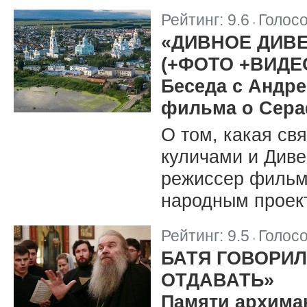
Рейтинг:
9.6
Голос
|
«ДИВНОЕ ДИВ
(+ФОТО +ВИДЕ
Беседа с Андр
фильма о Сера
О том, какая св
куличами и Диве
режиссер фильма
народным проек
Рейтинг:
9.5
Голос
|
БАТЯ ГОВОРИЛ
ОТДАВАТЬ»
Памяти архима