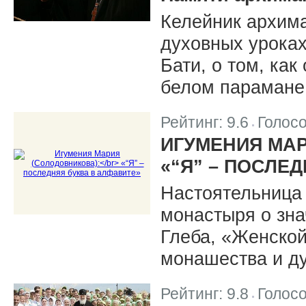
Келейник архим
духовных уроках
Бати, о том, как
белом парамане
Рейтинг:
9.6
Голос
|
ИГУМЕНИЯ МАР
«“Я” – ПОСЛЕ
Настоятельница
монастыря о зна
Глеба, «Женско
монашества и д
Рейтинг:
9.8
Голос
|