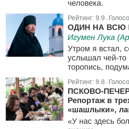
человека.
Рейтинг:
9.9
Голос
|
ОДИН НА ВСЮ
Игумен Лука (Ар
Утром я встал, 
услышал чей-то 
торопись, подум
Рейтинг:
9.8
Голос
|
ПСКОВО-ПЕЧЕ
Репортаж в тре
«шашлыки», ла
«У нас здесь бо