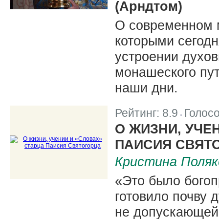
(Арндтом)
О современном м
которыми сегодн
устроении духов
монашеского пут
наши дни.
Рейтинг:
8.9
Голос
|
О ЖИЗНИ, УЧЕ
ПАИСИЯ СВЯТ
Кристина Поляк
«Это было бого
готовило почву 
не допускающей