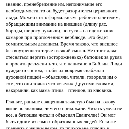
знанию, пренебрежение им, непонимание его
необходимости, то он будет разорителем церковного
стада. Можно стать формальным требоисполнителем,
обращающим внимание на внешнее (длину ряс,
бороды, широту рукавов), по сути – на оцеживание
комаров при проглоченном верблюде. Это будет
сомнительным деланием. Время таково, что внешнее
без внутреннего теряет всякий смысл. Не стоит даже
стесняться дергать (осторожненько) батюшек за рукав
и просить разъяснить то, что написано в Библии. Люди
нуждаются в том, чтобы их вовремя снабжали
духовной пищей – объясняли, читали, говорили им о
том, что они только что «съели». Другими словами,
накормили, как мама-птица – птенцов, из клювика.
Гляньте, раньше священник зачастую был на голову
выше по знаниям, чем его прихожане. Читать умели не
все, а батюшка читал и объяснял Евангелие! Он мог
быть одним из самых образованных людей. Если же
сравнить с нашим веком, то прихожане сплошь и