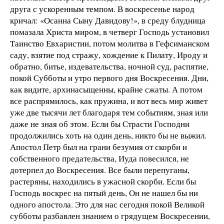
друга с ускоренным темпом. В воскресенье народ
кричал: «Осанна Сыну Давидову!», в среду блудница
помазала Христа миром, в четверг Господь установил
Таинство Евхаристии, потом молитва в Гефсиманском
саду, взятие под стражу, хождение к Пилату, Ироду и
обратно, битье, издевательства, ночной суд, распятие,
покой Субботы и утро первого дня Воскресения. Дни,
как видите, архинасыщенны, крайне сжаты. А потом
все распрямилось, как пружина, и вот весь мир живет
уже две тысячи лет благодаря тем событиям, зная или
даже не зная об этом. Если бы Страсти Господни
продолжились хоть на один день, никто бы не выжил.
Апостол Петр был на грани безумия от скорби и
собственного предательства, Иуда повесился, не
дотерпел до Воскресения. Все были перепуганы,
растеряны, находились в ужасной скорби. Если бы
Господь воскрес на пятый день, Он не нашел бы ни
одного апостола. Это для нас сегодня покой Великой
субботы разбавлен знанием о грядущем Воскресении,