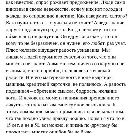
как известно, спрос рождает предложение. Люди сами
виновны в своем невежестве, если у них нет голода и
жажды по отношению к истине. Как накормить сытого?
Как научить того, кто учиться не хочет? А ведь знание
дарует подлинную радость. Когда человеку что-то
объясняют, он радуется. Он вдруг осознает, что он
кому-то не безразличен, он нужен, его любят, раз учат.
Плюс человек ощущает радость узнавания. Мы
лишаем людей огромного счастья от того, что они
многого не знают. А вместе тем, ничего из кармана не
вынимая, можно приобщать человека к великой
радости. Ничего материального, вроде квартиры,
машины, кредитной карточки, не появилось. А радость
подлинная – обретение смысла, бодрость, желание
жить. И человек в момент понимания преподанного
ликует – это так называемое «умное ликование». К
этому ликованию может примешиваться печаль о том,
что так поздно узнал правду Божию. Пойми я что-то в
15 лет, а не в 50, возможно, и жизнь по-другому бы
прожилась, многих ошибок бы не было…