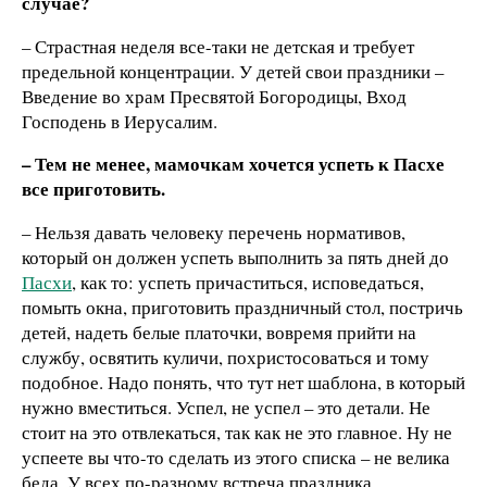
случае?
– Страстная неделя все-таки не детская и требует
предельной концентрации. У детей свои праздники –
Введение во храм Пресвятой Богородицы, Вход
Господень в Иерусалим.
– Тем не менее, мамочкам хочется успеть к Пасхе
все приготовить.
– Нельзя давать человеку перечень нормативов,
который он должен успеть выполнить за пять дней до
Пасхи
, как то: успеть причаститься, исповедаться,
помыть окна, приготовить праздничный стол, постричь
детей, надеть белые платочки, вовремя прийти на
службу, освятить куличи, похристосоваться и тому
подобное. Надо понять, что тут нет шаблона, в который
нужно вместиться. Успел, не успел – это детали. Не
стоит на это отвлекаться, так как не это главное. Ну не
успеете вы что-то сделать из этого списка – не велика
беда. У всех по-разному встреча праздника