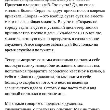
Привезли в магазин хлеб. Это суета? Да, но еще и
милость Божия. Сердечко вдруг прихватило, и вовремя
приехала «Скорая» – это вообще суета сует, но вместе
с тем и величайшая милость. В суете и «Скорая» по
городу ездит, в суете и уставший диспетчер звонки
принимает по тысяче в день.
(Улыбается.)
Но все это
милость, которую нужно превратить в сознательное
служение. А все мирское забыть, дай Бог, только на
время службы и получится.
Теперь смотрите: если мы изначально поставим себе
высокую планку наподобие домашнего монашества,
попытаемся превратить городскую квартиру в келью, а
себя в тайного подвижника, то мы родим в себе
большую скорбь от того, что недотягиваем до
завышенного идеала. Оттого у нас часто такой вид
постный не только в постные дни.
Мы с вами говорим о предметах духовных,
следовательно, о предметах опасных. Меч не только