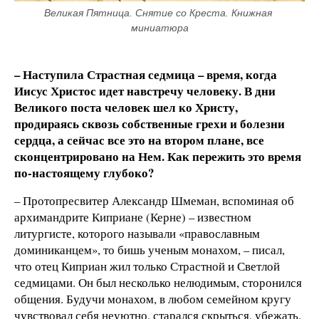
Великая Пятница. Снятие со Креста. Книжная 
миниатюра
– Наступила Страстная седмица – время, когда
Иисус Христос идет навстречу человеку. В дни
Великого поста человек шел ко Христу,
продираясь сквозь собственные грехи и болезни
сердца, а сейчас все это на втором плане, все
сконцентрировано на Нем. Как пережить это время
по-настоящему глубоко?
– Протопресвитер Александр Шмеман, вспоминая об
архимандрите Киприане (Керне) – известном
литургисте, которого называли «православным
доминиканцем», то бишь ученым монахом, – писал,
что отец Киприан жил только Страстной и Светлой
седмицами. Он был несколько нелюдимым, сторонился
общения. Будучи монахом, в любом семейном кругу
чувствовал себя неуютно, старался скрыться, убежать.