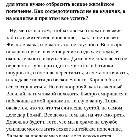
для этого нужно отбросить всякое житейское
попечение. Как сосредоточиться не на куличах, а
на молитве и при этом все успеть?
– Ну, мечтать о том, чтобы совсем отложить всякие
заботы и житейское попечение, – как-то не трезво.
Жизнь тяжела, и тяжесть эта не случайна. Вся тварь
покорена суете, и все творение воздыхает, ожидая
окончательного искупления. Даже в мелочах всего не
перечесть: зубы приходится чистить, и ботинки
шнуровать, и постель перестилать, и счета оплачивать,
и так далее почти до бесконечности. Хорошо бы от
всего отрешиться. Но вот попробуй, как блаженный
Василий, нагим зимой походить. Быстро смиришься и
побежишь домой принимать теплую ванну. Тогда
окажется, что то, что ты считаешь суетой, на самом
деле дар Божий. Все дело в том, как на что смотреть.
Довольно будет и того, что мы в храме на службе
усиливаемся отлагать всякое житейское попечение.
Дальше за пределами храма дело усложняется.