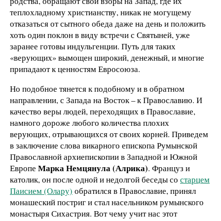
родства, обращают свои взоры на Запад, где их
теплохладному христианству, никак не могущему
отказаться от сытного обеда даже на день и положить
хоть один поклон в виду встречи с Святыней, уже
заранее готовы индульгенции. Путь для таких
«верующих» вымощен широкий, денежный, и многие
припадают к ценностям Евросоюза.
Но подобное тянется к подобному и в обратном
направлении, с Запада на Восток – к Православию. И
качество веры людей, переходящих в Православие,
намного дороже любого количества плохих
верующих, отрывающихся от своих корней. Приведем
в заключение слова викарного епископа Румынской
Православной архиепископии в Западной и Южной
Марка Немцянула (Алрика)
Европе
. Француз и
католик, он после одной и недолгой беседы со
старцем
Паисием (Олару)
обратился в Православие, принял
монашеский постриг и стал насельником румынского
монастыря Сихастрия. Вот чему учит нас этот