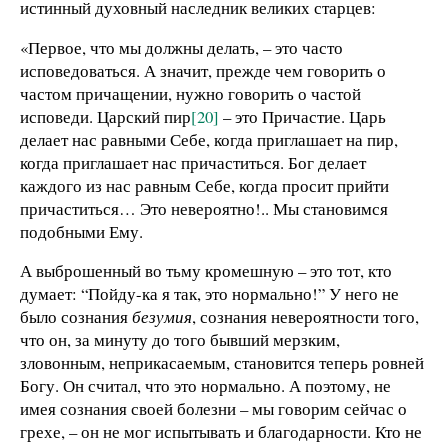
истинный духовный наследник великих старцев:
«Первое, что мы должны делать, – это часто
исповедоваться. А значит, прежде чем говорить о
частом причащении, нужно говорить о частой
исповеди. Царский пир
[20]
– это Причастие. Царь
делает нас равными Себе, когда приглашает на пир,
когда приглашает нас причаститься. Бог делает
каждого из нас равным Себе, когда просит прийти
причаститься… Это невероятно!.. Мы становимся
подобными Ему.
А выброшенный во тьму кромешную – это тот, кто
думает: “Пойду-ка я так, это нормально!” У него не
было сознания
безумия
, сознания невероятности того,
что он, за минуту до того бывший мерзким,
зловонным, неприкасаемым, становится теперь ровней
Богу. Он считал, что это нормально. А поэтому, не
имея сознания своей болезни – мы говорим сейчас о
грехе, – он не мог испытывать и благодарности. Кто не