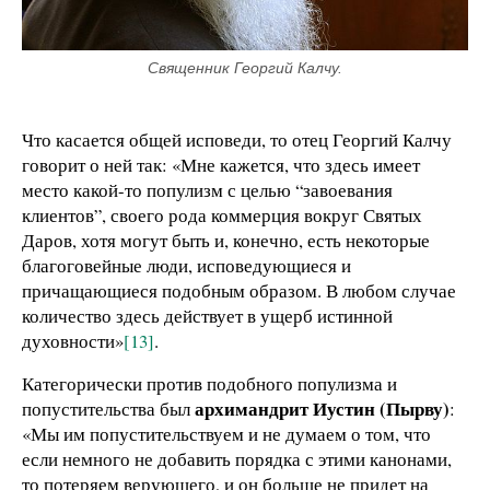
Священник Георгий Калчу.
Что касается общей исповеди, то отец Георгий Калчу
говорит о ней так: «Мне кажется, что здесь имеет
место какой-то популизм с целью “завоевания
клиентов”, своего рода коммерция вокруг Святых
Даров, хотя могут быть и, конечно, есть некоторые
благоговейные люди, исповедующиеся и
причащающиеся подобным образом. В любом случае
количество здесь действует в ущерб истинной
духовности»
[13]
.
Категорически против подобного популизма и
архимандрит Иустин (Пырву)
попустительства был
:
«Мы им попустительствуем и не думаем о том, что
если немного не добавить порядка с этими канонами,
то потеряем верующего, и он больше не придет на