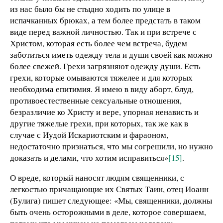
из нас было бы не стыдно ходить по улице в
испачканных брюках, а тем более предстать в таком
виде перед важной личностью. Так и при встрече с
Христом, которая есть более чем встреча, будем
заботиться иметь одежду тела и души своей как можно
более свежей. Грехи загрязняют одежду души. Есть
грехи, которые омываются тяжелее и для которых
необходима епитимия. Я имею в виду аборт, блуд,
противоестественные сексуальные отношения,
безразличие ко Христу и вере, упорная ненависть и
другие тяжелые грехи, при которых, так же как в
случае с Иудой Искариотским и фараоном,
недостаточно признаться, что мы согрешили, но нужно
доказать и делами, что хотим исправиться»
[15]
.
О вреде, который наносят людям священники, с
легкостью причащающие их Святых Таин, отец Иоанн
(Булига) пишет следующее: «Мы, священники, должны
быть очень осторожными в деле, которое совершаем,