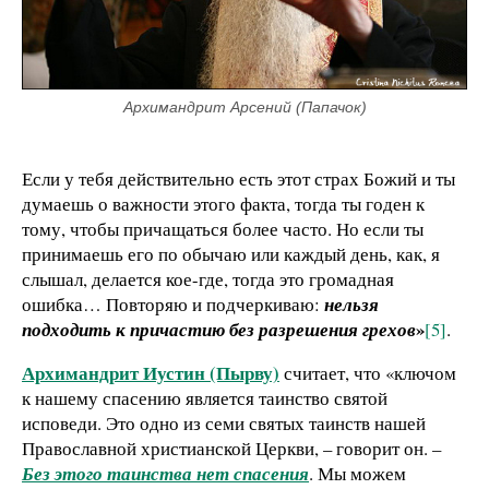
Архимандрит Арсений (Папачок)
Если у тебя действительно есть этот страх Божий и ты
думаешь о важности этого факта, тогда ты годен к
тому, чтобы причащаться более часто. Но если ты
принимаешь его по обычаю или каждый день, как, я
слышал, делается кое-где, тогда это громадная
ошибка… Повторяю и подчеркиваю:
нельзя
»
подходить к причастию без разрешения грехов
[5]
.
Архимандрит Иустин (Пырву)
считает, что «ключом
к нашему спасению является таинство святой
исповеди. Это одно из семи святых таинств нашей
Православной христианской Церкви, – говорит он. –
Без этого таинства нет спасения
. Мы можем