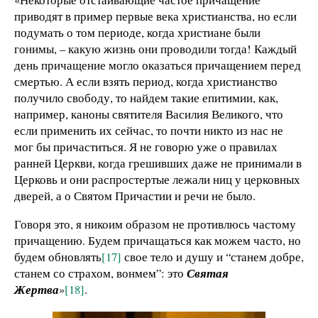
приводят в пример первые века христианства, но если
подумать о том периоде, когда христиане были
гонимы, – какую жизнь они проводили тогда! Каждый
день причащение могло оказаться причащением перед
смертью. А если взять период, когда христианство
получило свободу, то найдем такие епитимии, как,
например, каноны святителя Василия Великого, что
если применить их сейчас, то почти никто из нас не
мог бы причаститься. Я не говорю уже о правилах
ранней Церкви, когда грешивших даже не принимали в
Церковь и они распростертые лежали ниц у церковных
дверей, а о Святом Причастии и речи не было.
Говоря это, я никоим образом не противлюсь частому
причащению. Будем причащаться как можем часто, но
будем обновлять
[17]
свое тело и душу и “станем добре,
станем со страхом, вонмем”: это
Святая
Жертва
»
[18]
.