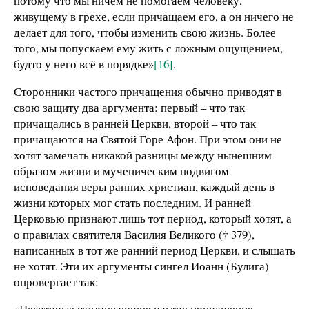
потому что мы ничем не помогаем человеку,
живущему в грехе, если причащаем его, а он ничего не
делает для того, чтобы изменить свою жизнь. Более
того, мы попускаем ему жить с ложным ощущением,
будто у него всё в порядке»
[16]
.
Сторонники частого причащения обычно приводят в
свою защиту два аргумента: первый – что так
причащались в ранней Церкви, второй – что так
причащаются на Святой Горе Афон. При этом они не
хотят замечать никакой разницы между нынешним
образом жизни и мученическим подвигом
исповедания веры ранних христиан, каждый день в
жизни которых мог стать последним. И ранней
Церковью признают лишь тот период, который хотят, а
о правилах святителя Василия Великого († 379),
написанных в тот же ранний период Церкви, и слышать
не хотят. Эти их аргументы сингел Иоанн (Булига)
опровергает так:
«Некоторые отстаивающие частое причащение