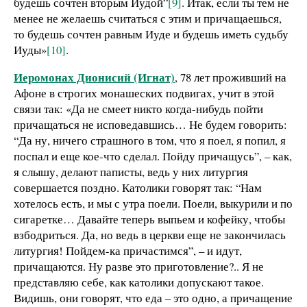
будешь сочтен вторым Иудой”
[9]
. Итак, если ты тем не
менее не желаешь считаться с этим и причащаешься,
то будешь сочтен равным Иуде и будешь иметь судьбу
Иуды»
[10]
.
Иеромонах Дионисий (Игнат)
, 78 лет проживший на
Афоне в строгих монашеских подвигах, учит в этой
связи так: «Да не смеет никто когда-нибудь пойти
причащаться не исповедавшись… Не будем говорить:
“Да ну, ничего страшного в том, что я поел, я попил, я
поспал и еще кое-что сделал. Пойду причащусь”, – как,
я слышу, делают паписты, ведь у них литургия
совершается поздно. Католики говорят так: “Нам
хотелось есть, и мы с утра поели. Поели, выкурили и по
сигаретке… Давайте теперь выпьем и кофейку, чтобы
взбодриться. Да, но ведь в церкви еще не закончилась
литургия! Пойдем-ка причастимся”, – и идут,
причащаются. Ну разве это приготовление?.. Я не
представляю себе, как католики допускают такое.
Видишь, они говорят, что еда – это одно, а причащение