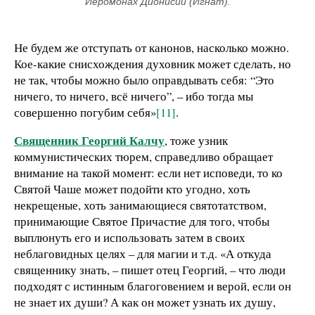
Иеромонах Дионисий (Игнат).
Не будем же отступать от канонов, насколько можно.
Кое-какие снисхождения духовник может сделать, но
не так, чтобы можно было оправдывать себя: “Это
ничего, то ничего, всё ничего”, – ибо тогда мы
совершенно погубим себя»
[11]
.
Священник Георгий Калчу
, тоже узник
коммунистических тюрем, справедливо обращает
внимание на такой момент: если нет исповеди, то ко
Святой Чаше может подойти кто угодно, хоть
некрещеные, хоть занимающиеся святотатством,
принимающие Святое Причастие для того, чтобы
выплюнуть его и использовать затем в своих
неблаговидных целях – для магии и т.д. «А откуда
священнику знать, – пишет отец Георгий, – что люди
подходят с истинным благоговением и верой, если он
не знает их души? А как он может узнать их душу,