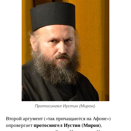
Протосингел Иустин (Мирон).
Второй аргумент («так причащаются на Афоне»)
протосингел Иустин (Мирон)
опровергает
,