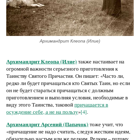
Архимандрит Клеопа (Илие)
Архимандрит Клеопа (Илие)
также настаивает на
огромной важности серьезного приготовления к
Таинству Святого Причастия. Он пишет: «Часто ли,
редко ли будет причащаться кто Святых Таин, но если
он не будет стараться причащаться с должным
приготовлением и выполняя условия, необходимые в
виду этого Таинства, таковой
причащается в
осуждение себе, а не на пользу
»
[4]
.
Архимандрит Арсений (Папачок)
тоже учит, что
«причащение не надо считать, следуя жестким идеям,
обязательно частым или же редким. Редким – потому