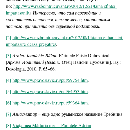
по:
http://www.razbointrucuvant.ro/2012/12/21/taina-sfintei-
impartasanii/
). Интересно, что сам переводчик и
составитель остается, тем не менее, сторонником
частого причащения без серьезной подготовки.
[2]
http://www.razbointrucuvant.ro/2012/08/14/taina-euharistiei-
impartasire-deasa-pregatire/
.
[3]
Arhim.
Ioanichie
Bă
lan.
Părintele Paisie Duhovnicul
[
Архим. Иоанникий (Бэлан).
Отец Паисий Духовник]. Iaşi:
Doxologia, 2010. P. 65–66.
[4]
http://www.pravoslavie.ru/put/59754.htm
.
[5]
http://www.pravoslavie.ru/put/64953.htm
.
[6]
http://www.pravoslavie.ru/put/59364.htm
.
[7]
Агиасматар –
еще одно румынское название Требника.
[8]
Viaţa mea Mărturia mea – Părintele Adrian