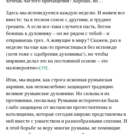
хочешь частого причащения? Хорошо, но…
Здесь мы исповедуемся каждую неделю. И живем все
вместе; ты в тесном союзе с другими, и труднее
грешить. А если все-таки случится пасть, бегом
бежишь к духовнику – он же рядом с тобой – и
открываешь грех. А живущие в миру? Скажем, раз в
неделю ты еще как-то причастишься без исповеди
(хотя тоже с одобрения духовника!), но чтобы
мирянин делал это на постоянной основе – это
маловероятно»
[19]
.
Итак, мы видим, как строга исконная румынская
акривия, как непоколебимо защищают традицию
великие румынские духовники. Но сильны и их
противники, поскольку Румыния исторически была
слабо защищена от экспансии протестантизма и
католицизма, которые сегодня широко представлены в
ней вместе с униатством и разнообразными сектами. И
в этой борьбе за веру многие румыны, не помнящие