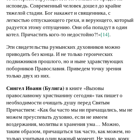
исповедь. Современный человек дошел до крайне
тяжелой стадии. Бог накажет и священника, с
легкостью отпускающего грехи, и верующего, который
радуется этому отпущению. Они оба попадут в один
котел. Причастить кого-то недостойно?!»
[14]
.
Эти свидетельства румынских духовников можно
приводить без конца. И не только героических
подвижников прошлого, но и ныне здравствующих
поборников Православия. Приведем точку зрения
только двух из них.
Сингел Иоанн (Булига)
в книге «Вызовы
православному христианину сегодня» так пишет о
необходимости очищать душу перед Святым
Причастием: «Как бы часто мы ни причащались, мы не
можем преуспевать духовно, если не имеем
воздержания, молитвы и хранения ума… Можно,
таким образом, причащаться так часто, как можем, но
только учитывая один важный момент. Не знаю, кому