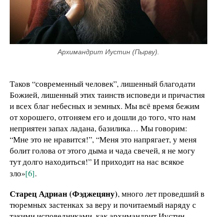
Архимандрит Иустин (Пырву).
Таков “современный человек”, лишенный благодати
Божией, лишенный этих таинств исповеди и причастия
и всех благ небесных и земных. Мы всё время бежим
от хорошего, отгоняем его и дошли до того, что нам
неприятен запах ладана, базилика… Мы говорим:
“Мне это не нравится!”, “Меня это напрягает, у меня
болит голова от этого дыма и чада свечей, я не могу
тут долго находиться!” И приходит на нас всякое
зло
»
[6]
.
Старец Адриан (Фэджецяну)
, много лет проведший в
тюремных застенках за веру и почитаемый наряду с
такими исповедниками, как архимандрит Иустин