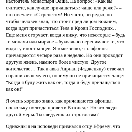
настоятель монастыря О
а
ша. На вопрос: «Как вы
считаете, как лучше причащаться: чаще или реже?» –
он отвечает: «С трепетом! Ни часто, ни редко, но
чтобы человек знал, что стоит пред лицом Божиим,
когда идет причаститься Тела и Крови Господних…
Еще меня огорчает, когда я вижу, что некоторые – будь
то монахи или миряне – буквально перенимают то, что
видят у иностранцев. Я тоже знаю, что афонцы
причащаются четыре раза в неделю. Но они проводят
другую жизнь, намного более чистую. Другое
жительство… Так и авва Адриан (Фэджецяну) отвечал
спрашивавшему его, почему он не причащается чаще:
“Когда я буду жить как он, тогда и буду причащаться
как он!”
Я очень хорошо знаю, как причащаются афонцы,
поскольку полгода провел в Ватопеде. Но это люди
другой меры. Ты следуешь их строгостям?
Однажды я на исповеди признался отцу Ефрему, что