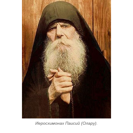
Иеросхимонах Паисий (Олару).