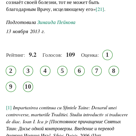
сознаёт своей болезни, тот не может быть
благодарным Врачу, исцеляющему его»
[21]
.
Подготовила
Зинаида Пейкова
13 ноября 2013 г.
9.2
109
1
Рейтинг:
Голосов:
Оценка:
2
3
4
5
6
7
8
9
10
[1]
Impartasirea continua cu Sfintele Taine: Dosarul unei
controverse, marturiile Traditiei. Studiu introductiv si traducere
de diac.
Ioan
I.
Ica
jr [Постоянное причащение Святых
Таин: Досье одной контроверзы. Введение и перевод
диакона Иоанна Икэ].
Sibiu
:
Deisis, 2006
(Цит.