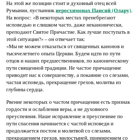
На этой же позиции стоит и духовный отец всей
иеросхимонах Паисий (Олару)
Румынии, пустынник
.
На вопрос: «В некоторых местах пренебрегают
исповедью и слишком часто, даже неканонически,
преподают Святое Причастие. Как лучше поступать в
этой ситуации?» – он отвечает так:
«Мы не можем отказаться от священных канонов и
тысячелетнего опыта Церкви. Будем идти по пути
отцов и наших предшественников, по каноническому
пути священной традиции. Не частое причащение
приводит нас к совершенству, а покаяние со слезами,
частая исповедь, прекращение грехов, молитва из
глубины сердца.
Рвение некоторых о частом причащении есть признак
гордости и ослабления веры, а не духовного
преуспеяния. Наше исправление и преуспеяние по
пути спасения начинается с частой исповеди и
продолжается постом и молитвой со слезами,
прекращением грехов, милостыней, примирением со