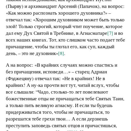
(Пырву) и архимандрит Арсений (Папачок), на вопрос:
«Как можно распознать хорошего духовника?» –
отвечал так: «Хорошим духовником может быть только
злой! Только строгий, который чтит поучение, которое
дал ему Дух Святой в Требнике, в Агиасматаре
[7]
и во
всех наших книгах. Тот, кто слишком часто подает тебе
причащение, чтобы ты глотал его, как суп, каждый
день, – это не духовник»
[8]
.
А на вопрос: «В крайних случаях можно спастись и
без причащения, исповеди…» – старец Адриан
(Фэджецяну) отвечал так: «Не в крайних! Не в
крайних! А ну-ка прочти вот тут, читай вслух, чтобы
все слышали: “Чадо, столько-то лет повелевают
божественные отцы не причащаться тебе Святых Таин,
а только пить великую агиасму. И если ты будешь
придерживаться того, чтобы не причащаться, то
разрешатся тебе грехи твои… А если дерзнешь
преступить заповедь святых отцов и причастишься,