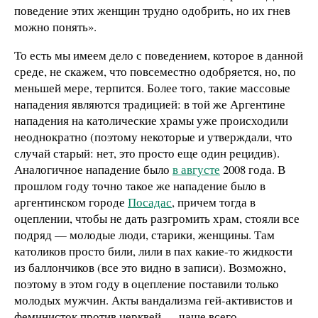
поведение этих женщин трудно одобрить, но их гнев
можно понять».
То есть мы имеем дело с поведением, которое в данной
среде, не скажем, что повсеместно одобряется, но, по
меньшей мере, терпится. Более того, такие массовые
нападения являются традицией: в той же Аргентине
нападения на католические храмы уже происходили
неоднократно (поэтому некоторые и утверждали, что
случай старый: нет, это просто еще один рецидив).
Аналогичное нападение было
в августе
2008 года. В
прошлом году точно такое же нападение было в
аргентинском городе
Посадас
, причем тогда в
оцеплении, чтобы не дать разгромить храм, стояли все
подряд — молодые люди, старики, женщины. Там
католиков просто били, лили в пах какие-то жидкости
из баллончиков (все это видно в записи). Возможно,
поэтому в этом году в оцепление поставили только
молодых мужчин. Акты вандализма гей-активистов и
феминисток против церквей — чаще всего,