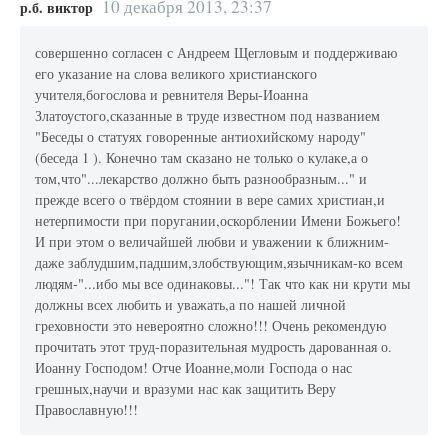
10 декабря 2013, 23:37
р.б. виктор
совершенно согласен с Андреем Щегловым и поддерживаю
его указание на слова великого христианского
учителя,богослова и ревнителя Веры-Иоанна
Златоустого,сказанные в труде известном под названием
"Беседы о статуях говоренные антиохийскому народу"
(беседа 1 ). Конечно там сказано не только о кулаке,а о
том,что"...лекарство должно быть разнообразным..." и
прежде всего о твёрдом стоянии в вере самих христиан,и
нетерпимости при поругании,оскорблении Имени Божьего!
И при этом о величайшей любви и уважении к ближним-
даже заблудшим,падшим,злобствующим,язычникам-ко всем
людям-"...ибо мы все одинаковы..."! Так что как ни крути мы
должны всех любить и уважать,а по нашей личной
греховности это невероятно сложно!!! Очень рекомендую
прочитать этот труд-поразительная мудрость дарованная о.
Иоанну Господом! Отче Иоанне,моли Господа о нас
грешных,научи и вразуми нас как защитить Веру
Православную!!!