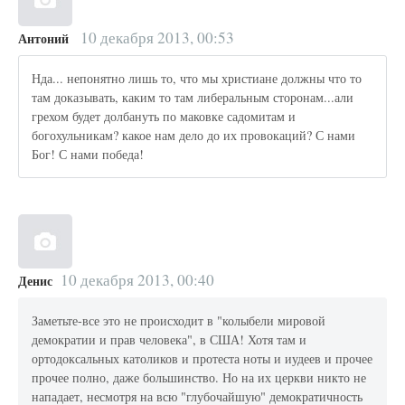
10 декабря 2013, 00:53
Антоний
Нда... непонятно лишь то, что мы христиане должны что то
там доказывать, каким то там либеральным сторонам...али
грехом будет долбануть по маковке садомитам и
богохульникам? какое нам дело до их провокаций? С нами
Бог! С нами победа!
10 декабря 2013, 00:40
Денис
Заметьте-все это не происходит в "колыбели мировой
демократии и прав человека", в США! Хотя там и
ортодоксальных католиков и протеста ноты и иудеев и прочее
прочее полно, даже большинство. Но на их церкви никто не
нападает, несмотря на всю "глубочайшую" демократичность