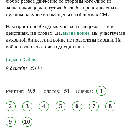
любое резкое движение со стороны кого-либо из
защитников церкви тут же были бы преподнесены в
нужном ракурсе и помещены на обложках СМИ.
Нам просто необходимо учиться выдержке — и в
действиях, и в словах. Да,
мы на войне
, мы участвуем в
духовной битве. А на войне не позволены эмоции. На
войне позволена только дисциплина.
Сергей Худиев
9 декабря 2013 г.
9.9
51
1
Рейтинг:
Голосов:
Оценка:
2
3
4
5
6
7
8
9
10