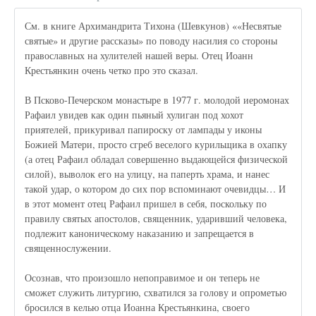
См. в книге Архимандрита Тихона (Шевкунов) ««Несвятые
святые» и другие рассказы» по поводу насилия со стороны
православных на хулителей нашей веры. Отец Иоанн
Крестьянкин очень четко про это сказал.
В Псково-Печерском монастыре в 1977 г. молодой иеромонах
Рафаил увидев как один пьяный хулиган под хохот
приятелей, прикуривал папироску от лампады у иконы
Божией Матери, просто сгреб веселого курильщика в охапку
(а отец Рафаил обладал совершенно выдающейся физической
силой), выволок его на улицу, на паперть храма, и нанес
такой удар, о котором до сих пор вспоминают очевидцы… И
в этот момент отец Рафаил пришел в себя, поскольку по
правилу святых апостолов, священник, ударивший человека,
подлежит каноническому наказанию и запрещается в
священнослужении.
Осознав, что произошло непоправимое и он теперь не
сможет служить литургию, схватился за голову и опрометью
бросился в келью отца Иоанна Крестьянкина, своего