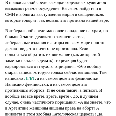
В православной среде выходки отдельных хулиганов
вызывают резкое осуждение. Вы легко найдете и в
СМИ и в блогах выступления мирян и священников,
которые говорят: так нельзя, это противно нашей вере.
В либеральной среде массовое нападение на храм, по
большей части, деликатно замалчивается, —
либеральные издания и авторы во всем мире просто
делают вид, что ничего не произошло. Если
попытаться обратить их внимание (как автор этой
заметки пытался сделать), то реакция будет
варьироваться от глухого отрицания: «Это вообще
старая запись, которую только сейчас вытащили. Там
написано
ЛГБТ
, а на самом деле это феминистки.
Написано феминистки, а на самом деле это
противницы абортов. И не семь тысяч, а пятьсот. И
вообще вы все врете, врете, врете», до, в лучшем
случае, очень частичного порицания: «А вы знаете, что
в Аргентине женщины лишены права на аборт? А
виновата в этом злобная Католическая церковь! Да,