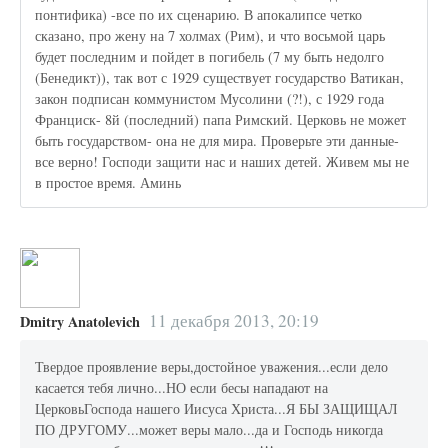
понтифика) -все по их сценарию. В апокалипсе четко
сказано, про жену на 7 холмах (Рим), и что восьмой царь
будет последним и пойдет в погибель (7 му быть недолго
(Бенедикт)), так вот с 1929 существует государство Ватикан,
закон подписан коммунистом Мусолини (?!), с 1929 года
Франциск- 8й (последний) папа Римский. Церковь не может
быть государством- она не для мира. Проверьте эти данные-
все верно! Господи защити нас и наших детей. Живем мы не
в простое время. Аминь
11 декабря 2013, 20:19
Dmitry Anatolevich
Твердое проявление веры,достойное уважения...если дело
касается тебя лично...НО если бесы нападают на
ЦерковьГоспода нашего Иисуса Христа...Я БЫ ЗАЩИЩАЛ
ПО ДРУГОМУ...может веры мало...да и Господь никогда