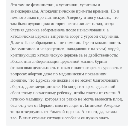
Это там не феминистки, а хулиганки, хулиганы и
антиклерикалы. Апокалиптические приметы времени. Но я
немного знаю про Латинскую Америку и могу сказать, что
там была чудовищная история несколько лет назад, когда
9летняя девочка забеременела после изнасилования, а
католическая церковь запретила аборт с угрозой отлучения.
Даже к Папе обращались - не помогло. Где-то можно понять
(не хулиганов и извращенцев, нападающих на храм) людей,
критикующих католическую церковь за ее двойственность:
абсолютная либерализация церковной жизни, бурная
финансовая деятельность и такая инквизиторская суровость в
вопросах абортов даже по медицинским показаниям.
Понятно, что Церковь не должна и не может благословлять
аборты, даже медицинские. Но когда тот врач, сделавший
аборт этому несчастному ребенку, чтобы спасти от смерти 9-
летнюю малышку, которая все равно не могла выносить плод,
был отлучен от Церкви, многие люди в Латинской Америке
тогда отвернулись от Римской церкви. А кто-то, да, затаил
зло. В этих странах ситуация особая и ее нужно знать.