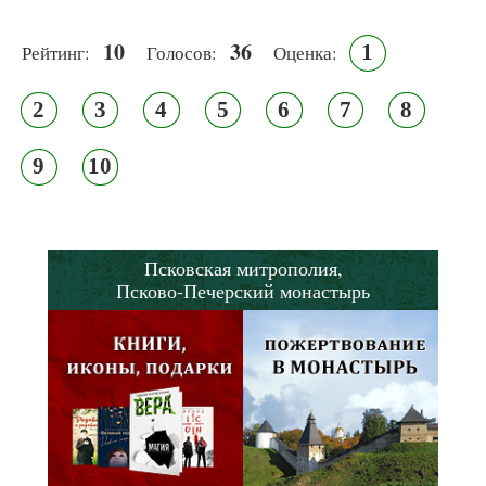
10
36
1
Рейтинг:
Голосов:
Оценка:
2
3
4
5
6
7
8
9
10
Псковская митрополия,
Псково-Печерский монастырь