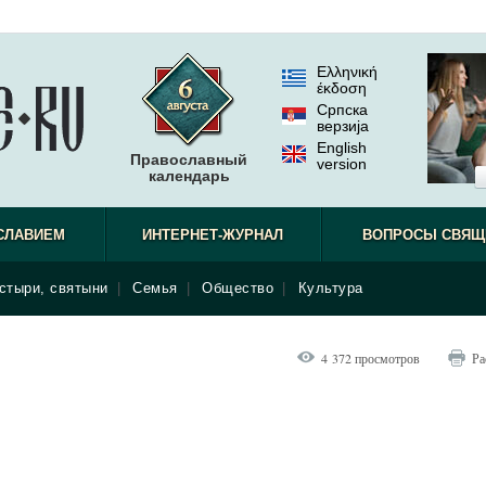
Ελληνική
έκδοση
Српска
верзиjа
English
Православный
version
календарь
СЛАВИЕМ
ИНТЕРНЕТ-ЖУРНАЛ
ВОПРОСЫ СВЯЩ
стыри, святыни
|
Семья
|
Общество
|
Культура
4 372 просмотров
Ра