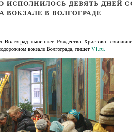
О ИСПОЛНИЛОСЬ ДЕВЯТЬ ДНЕЙ С
А ВОКЗАЛЕ В ВОЛГОГРАДЕ
л Волгоград нынешнее Рождество Христово, совпавше
нодорожном вокзале Волгограда, пишет
V1.ru.
ученик Георгий Победоносец. Научись у
святого