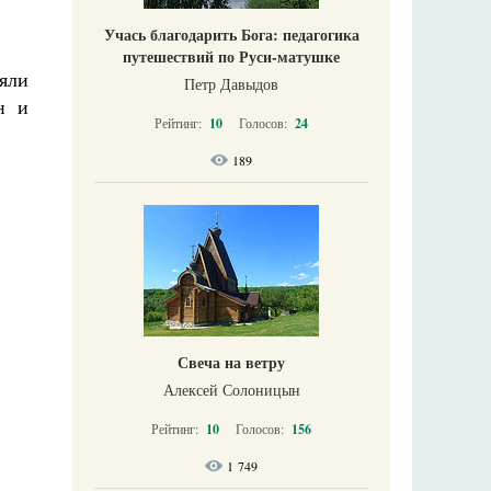
Учась благодарить Бога: педагогика
путешествий по Руси-матушке
яли
Петр Давыдов
н и
Рейтинг:
10
Голосов:
24
189
Свеча на ветру
Алексей Солоницын
Рейтинг:
10
Голосов:
156
1 749