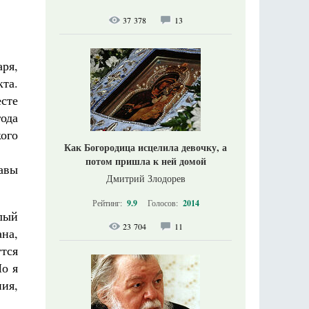
37 378
13
ря,
кта.
сте
ода
ого
Как Богородица исцелила девочку, а
потом пришла к ней домой
авы
Дмитрий Злодорев
Рейтинг:
9.9
Голосов:
2014
тлый
23 704
11
ана,
утся
о я
ия,