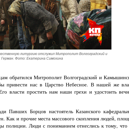
Роман Котов
Чего ждет от нас Бог. 10 заповедей
Святитель Николай Сербс
жественную литургию отслужил Митрополит Волгоградский и 
 Герман. Фото: Екатерина Симохина
дцам обратился Митрополит Волгоградский и Камышинс
обы привести нас в Царство Небесное. В нашей же вла
 Его власти простить нам наши грехи и удостоить вечн
ади Павших Борцов настоятель Казанского кафедральн
н. Как и прочие места массового скопления людей, пло
ы полиции. Люди с пониманием отнеслись к тому, что 