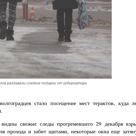
елов раздавали сладкие подарки от губернатора
волгоградцев стало посещение мест терактов, куда л
и.
видны свежие следы прогремевшего 29 декабря взры
ля прохода и забит щитами, некоторые окна еще затян