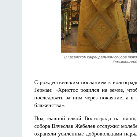
аф
Как найти своё место в жизни
Кирилл Мурышев
В Казанском кафедральном соборе тор
Камышинский
С рождественским посланием к волгогра
Герман: «Христос родился на земле, чт
последовать за ним через покаяние, а в
блаженства».
Под главной елкой Волгограда на площ
собора Вячеслав Жебелев отслужил молебе
охраняли усиленные добровольцами наряд