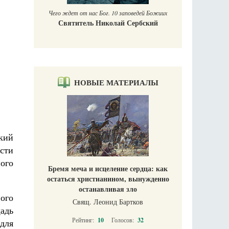
Печорские и
 Божиих
Галин
кий
Е
НОВЫЕ МАТЕРИАЛЫ
кий
сти
ого
Бремя меча и исцеление сердца: как
остаться христианином, вынужденно
останавливая зло
ого
Свящ. Леонид Бартков
щадь
Рейтинг:
10
Голосов:
32
для