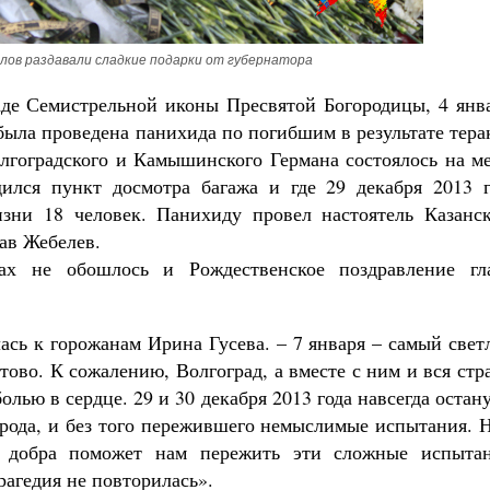
елов раздавали сладкие подарки от губернатора
де Семистрельной иконы Пресвятой Богородицы, 4 янва
была проведена панихида по погибшим в результате тера
лгоградского и Камышинского Германа состоялось на ме
дился пункт досмотра багажа и где 29 декабря 2013 г
зни 18 человек. Панихиду провел настоятель Казанск
ав Жебелев.
ах не обошлось и Рождественское поздравление гл
лась к горожанам Ирина Гусева. – 7 января – самый све
ово. К сожалению, Волгоград, а вместе с ним и вся стр
олью в сердце. 29 и 30 декабря 2013 года навсегда остан
рода, и без того пережившего немыслимые испытания. Н
о добра поможет нам пережить эти сложные испытан
трагедия не повторилась».