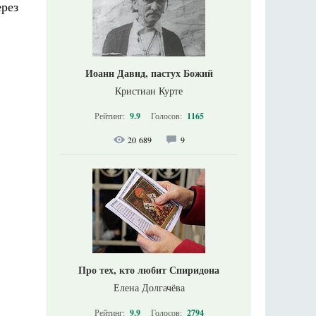
рез
Иоанн Давид, пастух Божий
Кристиан Курте
Рейтинг:
9.9
Голосов:
1165
20 689
9
Про тех, кто любит Спиридона
Елена Долгачёва
Рейтинг:
9.9
Голосов:
2794