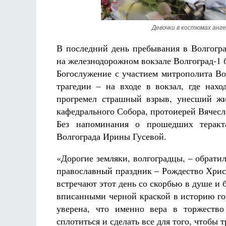
Девочки в костюмах анг
В последний день пребывания в Волгогра
на железнодорожном вокзале Волгоград-1 
Богослужение с участием митрополита Во
трагедии – на входе в вокзал, где нахо
прогремел страшный взрыв, унесший жи
кафедрального Собора, протоиерей Вячесл
Без напоминания о прошедших теракт
Волгограда Ирины Гусевой.
«Дорогие земляки, волгоградцы, – обрати
православный праздник – Рождество Христ
встречают этот день со скорбью в душе и б
вписанными черной краской в историю го
уверена, что именно вера в торжеств
сплотиться и сделать все для того, чтобы 