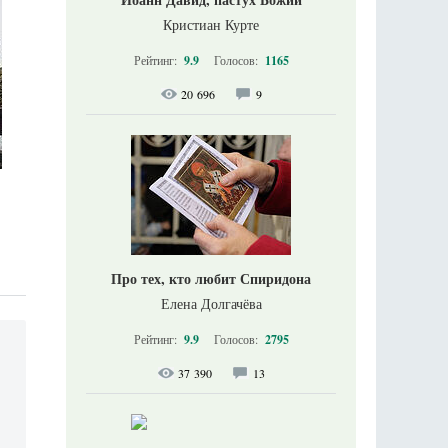
Кристиан Курте
Рейтинг:
9.9
Голосов:
1165
20 696
9
Про тех, кто любит Спиридона
Елена Долгачёва
Рейтинг:
9.9
Голосов:
2795
37 390
13