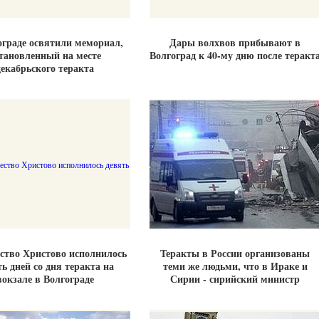
ограде освятили мемориал,
Дары волхвов прибывают в
тановленный на месте
Волгоград к 40-му дню после теракт
декабрьского теракта
ство Христово исполнилось
Теракты в России организованы
ь дней со дня теракта на
теми же людьми, что в Ираке и
вокзале в Волгограде
Сирии - сирийский министр