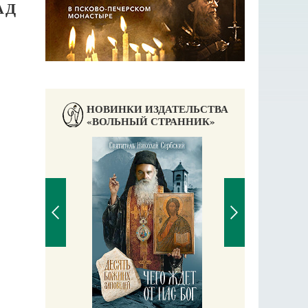
АД
НОВИНКИ ИЗДАТЕЛЬСТВА
«ВОЛЬНЫЙ СТРАННИК»
П
Е
аучись у