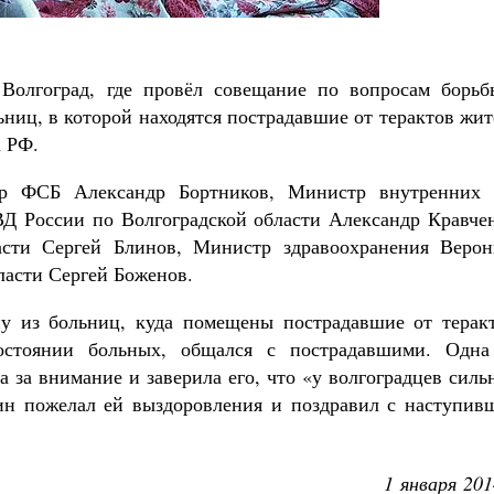
Роман Котов
Как найти своё место в жизни
Кирилл Мурышев
олгоград, где провёл совещание по вопросам борьб
ьниц, в которой находятся пострадавшие от терактов жи
а РФ.
ор ФСБ Александр Бортников, Министр внутренних 
Д России по Волгоградской области Александр Кравчен
сти Сергей Блинов, Министр здравоохранения Верон
ласти Сергей Боженов.
у из больниц, куда помещены пострадавшие от теракт
остоянии больных, общался с пострадавшими. Одна
а за внимание и заверила его, что «у волгоградцев сил
тин пожелал ей выздоровления и поздравил с наступив
1 января 201