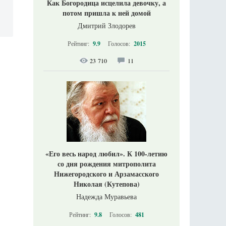
Как Богородица исцелила девочку, а
потом пришла к ней домой
Дмитрий Злодорев
Рейтинг:
9.9
Голосов:
2015
23 710
11
«Его весь народ любил». К 100-летию
со дня рождения митрополита
Нижегородского и Арзамасского
Николая (Кутепова)
Надежда Муравьева
Рейтинг:
9.8
Голосов:
481