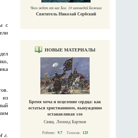
Чего ждет от нас Бог. 10 заповедей Божиих
Святитель Николай Сербский
ы с
тели
НОВЫЕ МАТЕРИАЛЫ
дел
ко,
ика
ов.
 из
Бремя меча и исцеление сердца: как
ьный
остаться христианином, вынужденно
шим
останавливая зло
Свящ. Леонид Бартков
Рейтинг:
9.7
Голосов:
125
4 г.