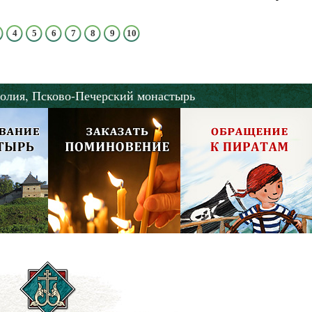
4
5
6
7
8
9
10
олия,
Псково-Печерский монастырь