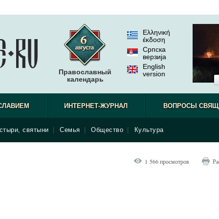
Ελληνική
έκδοση
Српска
верзиjа
English
Православный
version
календарь
СЛАВИЕМ
ИНТЕРНЕТ-ЖУРНАЛ
ВОПРОСЫ СВЯЩ
стыри, святыни
|
Семья
|
Общество
|
Культура
1 566 просмотров
Ра