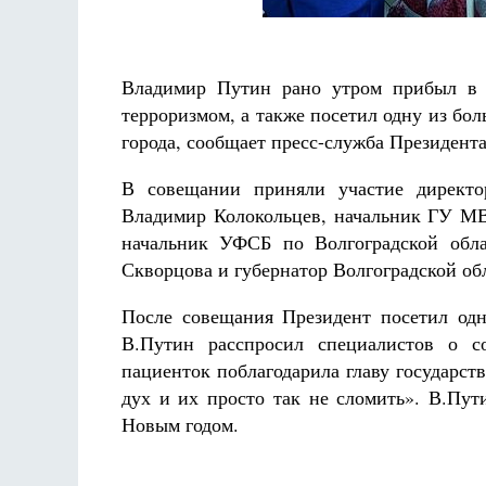
Разлуки не будет
Фредерика де Грааф
Владимир Путин рано утром прибыл в В
терроризмом, а также посетил одну из бол
города, сообщает пресс-служба Президент
В совещании приняли участие директ
Владимир Колокольцев, начальник ГУ МВ
начальник УФСБ по Волгоградской обла
Скворцова и губернатор Волгоградской об
После совещания Президент посетил одн
В.Путин расспросил специалистов о с
пациенток поблагодарила главу государств
дух и их просто так не сломить». В.Пу
Новым годом.