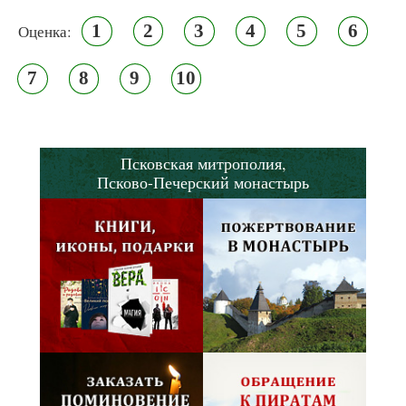
1
2
3
4
5
6
Оценка:
7
8
9
10
Псковская митрополия,
Псково-Печерский монастырь