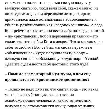
стремлении получить пер­выми святую воду, эту
великую святыню, люди вели себя, скажем мягко, не
по-­людски: до драк и переломов дело доходило,
приходилось даже останавливать водоосвящение и
убирать разбушевавшихся «водопоклонников». А ведь
Бог требует от нас именно вести себя по-­людски, читай
– по-христиански. Любой церковный праздник – это
свидетельство любви Бога к людям. Что ж мы так мало
себя-то любим? Вот сейчас мы снова переживем
«обыкновенное» чудо: получим святую воду –
великую святыню, обладающую чудотворной силой.
Давайте будем вести себя достойно этого чуда!
– Помимо элементарной культуры, в чем еще
проявляется это христианское достоинство?
– Только не надо думать, что святая вода – это некая
магическая субстанция, раз и навсегда
освобождающая человека от каких­-то телесных
недугов или автоматически очищающая от наших