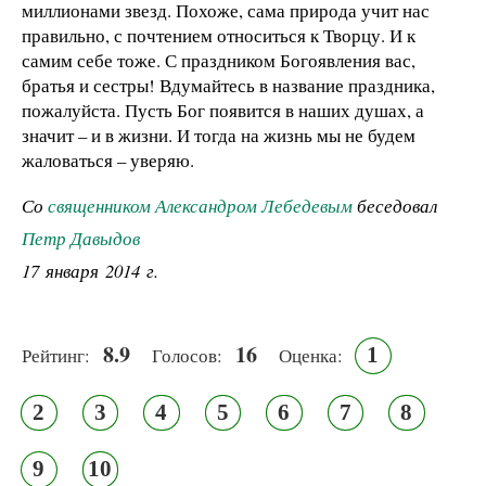
миллионами звезд. Похоже, сама природа учит нас
правильно, с почтением относиться к Творцу. И к
самим себе тоже. С праздником Богоявления вас,
братья и сестры! Вдумайтесь в название праздника,
пожалуйста. Пусть Бог появится в наших душах, а
значит – и в жизни. И тогда на жизнь мы не будем
жаловаться – уверяю.
Со
священником Александром Лебедевым
беседовал
Петр Давыдов
17 января 2014 г.
8.9
16
1
Рейтинг:
Голосов:
Оценка:
2
3
4
5
6
7
8
9
10