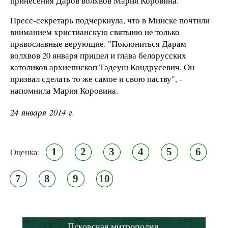
принесения Даров волхвов Мария Коровина.
Пресс-секретарь подчеркнула, что в Минске почтили
вниманием христианскую святыню не только
православные верующие. "Поклониться Дарам
волхвов 20 января пришел и глава белорусских
католиков архиепископ Тадеуш Кондрусевич. Он
призвал сделать то же самое и свою паству", -
напомнила Мария Коровина.
24 января 2014 г.
1
2
3
4
5
6
Оценка:
7
8
9
10
Псковская митрополия,