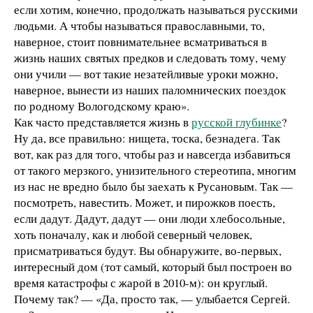
если хотим, конечно, продолжать называться русскими
людьми. А чтобы называться православными, то,
наверное, стоит повнимательнее всматриваться в
жизнь наших святых предков и следовать тому, чему
они учили — вот такие незатейливые уроки можно,
наверное, вынести из наших паломнических поездок
по родному Вологодскому краю».
Как часто представляется жизнь в
русской глубинке
?
Ну да, все правильно: нищета, тоска, безнадега. Так
вот, как раз для того, чтобы раз и навсегда избавиться
от такого мерзкого, унизительного стереотипа, многим
из нас не вредно было бы заехать к Русановым. Так —
посмотреть, навестить. Может, и пирожков поесть,
если дадут. Дадут, дадут — они люди хлебосольные,
хоть поначалу, как и любой северный человек,
присматриваться будут. Вы обнаружите, во-первых,
интересный дом (тот самый, который был построен во
время катастрофы с жарой в 2010-м): он круглый.
Почему так? — «Да, просто так, — улыбается Сергей.