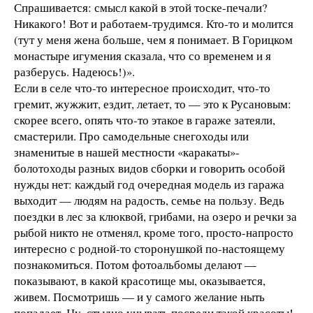
Спрашивается: смысл какой в этой тоске-печали?
Никакого! Вот и работаем-трудимся. Кто-то и молится
(тут у меня жена больше, чем я понимает. В Горицком
монастыре игумения сказала, что со временем и я
разберусь. Надеюсь!)».
Если в селе что-то интересное происходит, что-то
гремит, жужжит, ездит, летает, то — это к Русановым:
скорее всего, опять что-то этакое в гараже затеяли,
смастерили. Про самодельные снегоходы или
знаменитые в нашей местности «каракаты»-
болотоходы разных видов сборки и говорить особой
нужды нет: каждый год очередная модель из гаража
выходит — людям на радость, семье на пользу. Ведь
поездки в лес за клюквой, грибами, на озеро и речки за
рыбой никто не отменял, кроме того, просто-напросто
интересно с родной-то сторонушкой по-настоящему
познакомиться. Потом фотоальбомы делают —
показывают, в какой красотище мы, оказывается,
живем. Посмотришь — и у самого желание ныть
попадает. Ну, стыдно унывать посреди такой красоты!