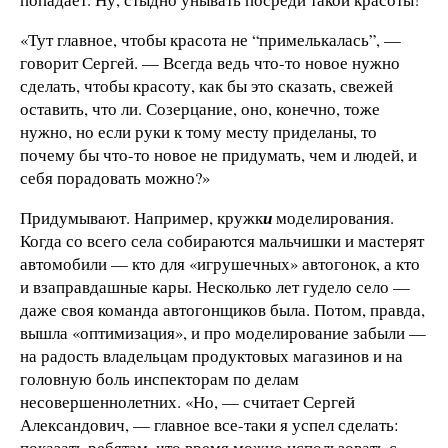
«Тут главное, чтобы красота не “примелькалась”, —
говорит Сергей. — Всегда ведь что-то новое нужно
сделать, чтобы красоту, как бы это сказать, свежей
оставить, что ли. Созерцание, оно, конечно, тоже
нужно, но если руки к тому месту приделаны, то
почему бы что-то новое не придумать, чем и людей, и
себя порадовать можно?»
Придумывают. Например, кружк
и
моделирования.
Когда со всего села собираются мальчишки и мастерят
автомобили — кто для «игрушечных» автогонок, а кто
и взаправдашные кары. Несколько лет гудело село —
даже своя команда автогонщиков была. Потом, правда,
вышла «оптимизация», и про моделирование забыли —
на радость владельцам продуктовых магазинов и на
головную боль инспекторам по делам
несовершеннолетних. «Но, — считает Сергей
Александович, — главное все-таки я успел сделать:
показать ребятам, что время можно использовать с