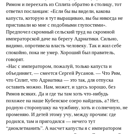
Римом и переехать из Сплита обратно в столицу, тот
ответил посланцам: «Если бы вы видели, какова
капуста, которую я тут выращиваю, вы бы никогда не
приставали ко мне с подобными глупостями».
Предпочел скромный сельский труд на скромной
императорской даче на берегу Адриатики. Сильно,
видимо, опротивела власть человеку. Так и жил себе
спокойно, пока не умер. Хороший был правитель,
говорят.
«Нас с императором, пожалуй, только капуста и
объединяет, — смеется Сергей Русанов. — Что Рим,
что Сплит, что Адриатика — это так, для отпуска
оставить можно. Нам, может, и здесь хорошо, без
Римов всяких. Да и где ты там хоть что-нибудь
похожее на наше Кубенское озеро найдешь, а? Нет,
родную сторонушку на чужбину, хоть и солнечную, не
променяю. И детей этому учу, между прочим: где
родился, там и пригодился — нечего тут
“диоклетианить”. А насчет капусты я с императором