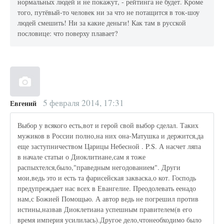
нормальных людей и не покажут, - рейтинга не будет. Кроме
того, путёвый-то человек ни за что не потащится в ток-шоу
людей смешить! Ни за какие деньги! Как там в русской
пословице: что поверху плавает?
5 февраля 2014, 17:31
Евгений
Выбор у всякого есть,вот и герой свой выбор сделал. Таких
мужиков в России полно,на них она-Матушка и держится,да
еще заступничеством Царицы Небесной . P.S. А насчет ляпа
в начале статьи о Диоклитиане,сам я тоже
распыхтелся,было,"праведным негодованием". Други
мои,ведь это и есть та фарисейская закваска,о кот. Господь
предупреждает нас всех в Евангелие. Преодолевать еенадо
нам,с Божией Помощью. А автор ведь не погрешил против
истины,назвав Диоклетиана успешным правителем(в его
время империя усилилась).Другое дело,чтонеобходимо было