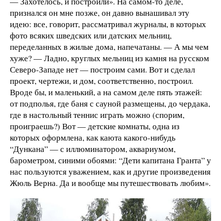
— Захотелось, и построили». На самом-то деле,
признался он мне позже, он давно вынашивал эту
идею: все, говорит, рассматривал журналы, в которых
фото всяких шведских или датских мельниц,
переделанных в жилые дома, напечатаны. — А мы чем
хуже? — Ладно, круглых мельниц из камня на русском
Северо-Западе нет — построим сами. Вот и сделал
проект, чертежи, и дом, соответственно, построил.
Вроде бы, и маленький, а на самом деле пять этажей:
от подполья, где баня с сауной размещены, до чердака,
где в настольный теннис играть можно (спорим,
проиграешь?) Вот — детские комнаты, одна из
которых оформлена, как каюта какого-нибудь
“Дункана” — с иллюминатором, аквариумом,
барометром, синими обоями: “Дети капитана Гранта” у
нас пользуются уважением, как и другие произведения
Жюль Верна. Да и вообще мы путешествовать любим».