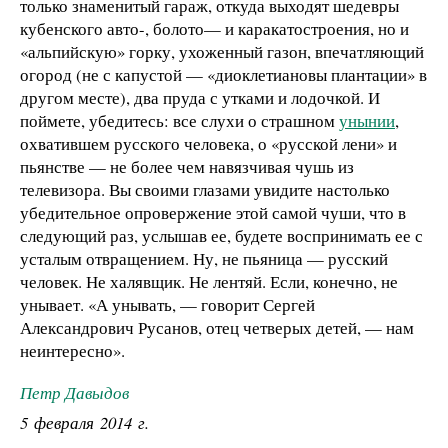
только знаменитый гараж, откуда выходят шедевры
кубенского авто-, болото— и каракатостроения, но и
«альпийскую» горку, ухоженный газон, впечатляющий
огород (не с капустой — «диоклетиановы плантации» в
другом месте), два пруда с утками и лодочкой. И
поймете, убедитесь: все слухи о страшном
унынии
,
охватившем русского человека, о «русской лени» и
пьянстве — не более чем навязчивая чушь из
телевизора. Вы своими глазами увидите настолько
убедительное опровержение этой самой чуши, что в
следующий раз, услышав ее, будете воспринимать ее с
усталым отвращением. Ну, не пьяница — русский
человек. Не халявщик. Не лентяй. Если, конечно, не
унывает. «А унывать, — говорит Сергей
Александрович Русанов, отец четверых детей, — нам
неинтересно».
Петр Давыдов
5 февраля 2014 г.