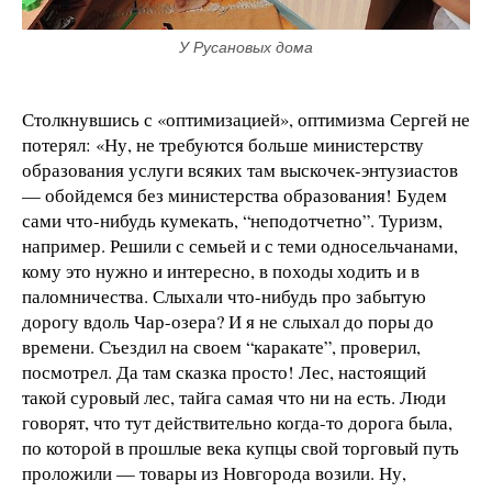
У Русановых дома
Столкнувшись с «оптимизацией», оптимизма Сергей не
потерял: «Ну, не требуются больше министерству
образования услуги всяких там выскочек-энтузиастов
— обойдемся без министерства образования! Будем
сами что-нибудь кумекать, “неподотчетно”. Туризм,
например. Решили с семьей и с теми односельчанами,
кому это нужно и интересно, в походы ходить и в
паломничества. Слыхали что-нибудь про забытую
дорогу вдоль Чар-озера? И я не слыхал до поры до
времени. Съездил на своем “каракате”, проверил,
посмотрел. Да там сказка просто! Лес, настоящий
такой суровый лес, тайга самая что ни на есть. Люди
говорят, что тут действительно когда-то дорога была,
по которой в прошлые века купцы свой торговый путь
проложили — товары из Новгорода возили. Ну,