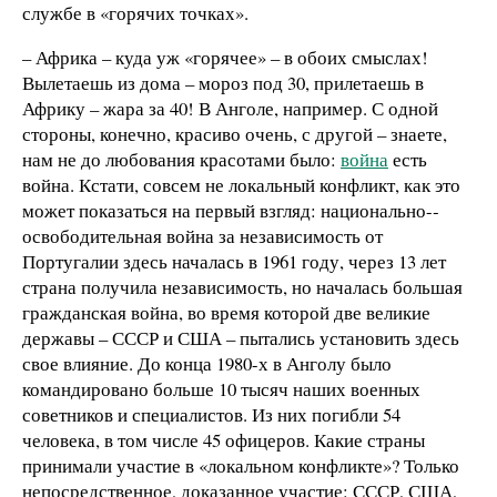
службе в «горячих точках».
– Африка – куда уж «горячее» – в обоих смыслах!
Вылетаешь из дома – мороз под 30, прилетаешь в
Африку – жара за 40! В Анголе, например. С одной
стороны, конечно, красиво очень, с другой – знаете,
нам не до любования красотами было:
война
есть
война. Кстати, совсем не локальный конфликт, как это
может показаться на первый взгляд: национально-­
освободительная война за независимость от
Португалии здесь началась в 1961 году, через 13 лет
страна получила независимость, но началась большая
гражданская война, во время которой две великие
державы – СССР и США – пытались установить здесь
свое влияние. До конца 1980-­х в Анголу было
командировано больше 10 тысяч наших военных
советников и специалистов. Из них погибли 54
человека, в том числе 45 офицеров. Какие страны
принимали участие в «локальном конфликте»? Только
непосредственное, доказанное участие: СССР, США,