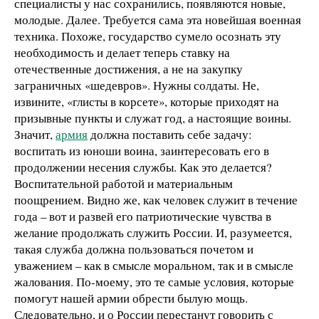
специалисты у нас сохранились, появляются новые,
молодые. Далее. Требуется сама эта новейшая военная
техника. Похоже, государство сумело осознать эту
необходимость и делает теперь ставку на
отечественные достижения, а не на закупку
заграничных «шедевров». Нужны солдаты. Не,
извините, «глисты в корсете», которые приходят на
призывные пункты и служат год, а настоящие воины.
Значит,
армия
должна поставить себе задачу:
воспитать из юноши воина, заинтересовать его в
продолжении несения службы. Как это делается?
Воспитательной работой и материальным
поощрением. Видно же, как человек служит в течение
года – вот и развей его патриотические чувства в
желание продолжать служить России. И, разумеется,
такая служба должна пользоваться почетом и
уважением – как в смысле моральном, так и в смысле
жалования. По-­моему, это те самые условия, которые
помогут нашей армии обрести былую мощь.
Следовательно, и о России перестанут говорить с