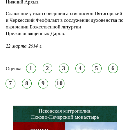
Нижний Архыз.
Славление у икон совершил архиепископ Пятигорский
и Черкесский Феофилакт в сослужении духовенства по
окончании Божественной литургии
Преждеосвященных Даров.
22 марта 2014 г.
1
2
3
4
5
6
Оценка:
7
8
9
10
Псковская митрополия,
Псково-Печерский монастырь