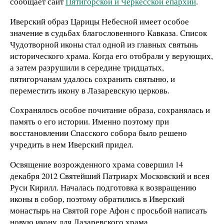
сообщает сайт
Пятигорской и Черкесской епархии
.
Иверский образ Царицы Небесной имеет особое
значение в судьбах благословенного Кавказа. Список
Чудотворной иконы стал одной из главных святынь
исторического храма. Когда его отобрали у верующих,
а затем разрушили в середине тридцатых,
пятигорчанам удалось сохранить святыню, и
переместить икону в Лазаревскую церковь.
Сохранялось особое почитание образа, сохранялась и
память о его истории. Именно поэтому при
восстановлении Спасского собора было решено
учредить в нем Иверский придел.
Освящение возрожденного храма совершил 14
декабря 2012 Святейший Патриарх Московский и всея
Руси Кирилл. Началась подготовка к возвращению
иконы в собор, поэтому обратились в Иверский
монастырь на Святой горе Афон с просьбой написать
новую икону для Лазаревского храма.