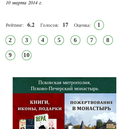
10 марта 2014 г.
6.2
17
1
Рейтинг:
Голосов:
Оценка:
2
3
4
5
6
7
8
9
10
Псковская митрополия,
Псково-Печерский монастырь