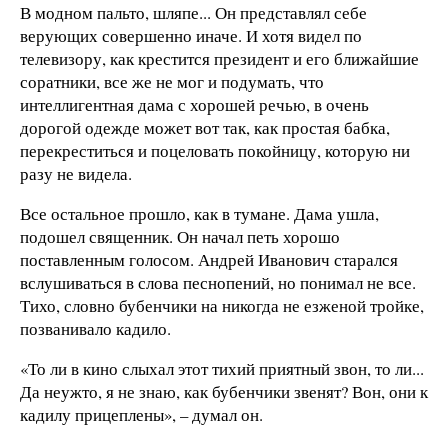
В модном пальто, шляпе... Он представлял себе
верующих совершенно иначе. И хотя видел по
телевизору, как крестится президент и его ближайшие
соратники, все же не мог и подумать, что
интеллигентная дама с хорошей речью, в очень
дорогой одежде может вот так, как простая бабка,
перекреститься и поцеловать покойницу, которую ни
разу не видела.
Все остальное прошло, как в тумане. Дама ушла,
подошел священник. Он начал петь хорошо
поставленным голосом. Андрей Иванович старался
вслушиваться в слова песнопений, но понимал не все.
Тихо, словно бубенчики на никогда не езженой тройке,
позванивало кадило.
«То ли в кино слыхал этот тихий приятный звон, то ли...
Да неужто, я не знаю, как бубенчики звенят? Вон, они к
кадилу прицеплены», – думал он.