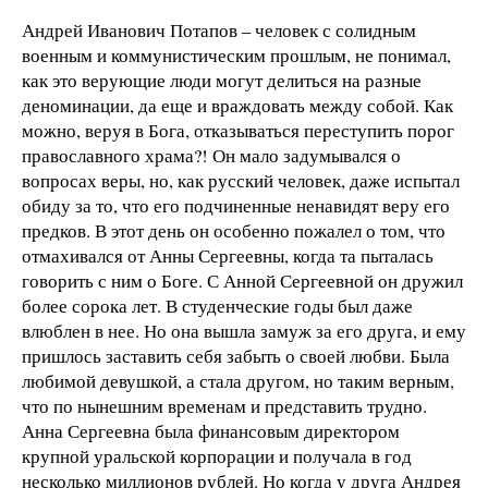
Андрей Иванович Потапов – человек с солидным
военным и коммунистическим прошлым, не понимал,
как это верующие люди могут делиться на разные
деноминации, да еще и враждовать между собой. Как
можно, веруя в Бога, отказываться переступить порог
православного храма?! Он мало задумывался о
вопросах веры, но, как русский человек, даже испытал
обиду за то, что его подчиненные ненавидят веру его
предков. В этот день он особенно пожалел о том, что
отмахивался от Анны Сергеевны, когда та пыталась
говорить с ним о Боге. С Анной Сергеевной он дружил
более сорока лет. В студенческие годы был даже
влюблен в нее. Но она вышла замуж за его друга, и ему
пришлось заставить себя забыть о своей любви. Была
любимой девушкой, а стала другом, но таким верным,
что по нынешним временам и представить трудно.
Анна Сергеевна была финансовым директором
крупной уральской корпорации и получала в год
несколько миллионов рублей. Но когда у друга Андрея