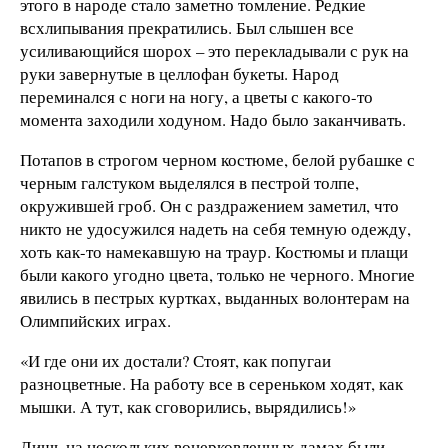
этого в народе стало заметно томление. Редкие
всхлипывания прекратились. Был слышен все
усиливающийся шорох – это перекладывали с рук на
руки завернутые в целлофан букеты. Народ
переминался с ноги на ногу, а цветы с какого-то
момента заходили ходуном. Надо было заканчивать.
Потапов в строгом черном костюме, белой рубашке с
черным галстуком выделялся в пестрой толпе,
окружившей гроб. Он с раздражением заметил, что
никто не удосужился надеть на себя темную одежду,
хоть как-то намекавшую на траур. Костюмы и плащи
были какого угодно цвета, только не черного. Многие
явились в пестрых куртках, выданных волонтерам на
Олимпийских играх.
«И где они их достали? Стоят, как попугаи
разноцветные. На работу все в сереньком ходят, как
мышки. А тут, как сговорились, вырядились!»
Лишь на нескольких воцерковленных дамах были