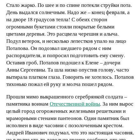
Стало жарко. По шее и по спине потекли струйки пота.
День выдался солнечным. Надо же – конец февраля, а
на дворе 18 градусов тепла! С обеих сторон
огромными букетами стояли покрытые белыми
цветами деревья. Это расцвела черешня и алыча.
Подул ветерок, и несколько лепестков упало на лицо
Потапова. Он подозвал шедшего рядом с ним
распорядителя, и попросил подготовить ему смену.
Оставив гроб, Потапов подошел к Елене – дочери
Анны Сергеевны. Та шла низко опустив голову, часто
вытирала платком глаза. Говорить не хотелось. Потапов
тихонько пожал ей руку и молча пошел рядом.
Прошли мимо выкрашенного серебрянкой солдата –
памятника воинам
Отечественной войны
. За ним вырос
целый город огороженных железными решетками и
мраморными стенами пантеонов. Один памятник был
исполнен в виде часовни с позолоченным крестом.
Андрей Иванович подумал, что это настоящая часовня,
но в толпе кто-то довольно громко сообщил, что это