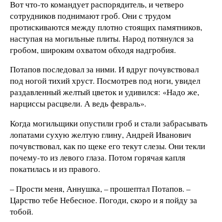
Вот что-то командует распорядитель, и четверо
сотрудников поднимают гроб. Они с трудом
протискиваются между плотно стоящих памятников,
наступая на могильные плиты. Народ потянулся за
гробом, широким охватом обходя надгробия.
Потапов последовал за ними. И вдруг почувствовал
под ногой тихий хруст. Посмотрев под ноги, увидел
раздавленный желтый цветок и удивился: «Надо же,
нарциссы расцвели. А ведь февраль».
Когда могильщики опустили гроб и стали забрасывать
лопатами сухую желтую глину, Андрей Иванович
почувствовал, как по щеке его текут слезы. Они текли
почему-то из левого глаза. Потом горячая капля
покатилась и из правого.
– Прости меня, Аннушка, – прошептал Потапов. –
Царство тебе Небесное. Погоди, скоро и я пойду за
тобой.