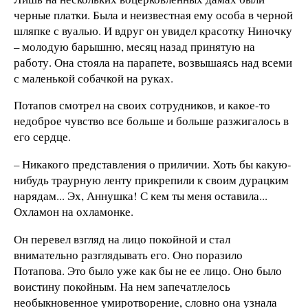
черные платки. Была и неизвестная ему особа в черной
шляпке с вуалью. И вдруг он увидел красотку Ниночку
– молодую барышню, месяц назад принятую на
работу. Она стояла на парапете, возвышаясь над всеми
с маленькой собачкой на руках.
Потапов смотрел на своих сотрудников, и какое-то
недоброе чувство все больше и больше разжигалось в
его сердце.
– Никакого представления о приличии. Хоть бы какую-
нибудь траурную ленту прикрепили к своим дурацким
нарядам... Эх, Аннушка! С кем ты меня оставила...
Охламон на охламонке.
Он перевел взгляд на лицо покойной и стал
внимательно разглядывать его. Оно поразило
Потапова. Это было уже как бы не ее лицо. Оно было
воистину покойным. На нем запечатлелось
необыкновенное умиротворение, словно она узнала