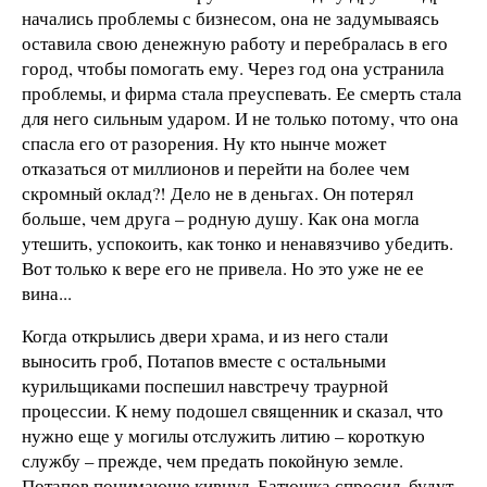
начались проблемы с бизнесом, она не задумываясь
оставила свою денежную работу и перебралась в его
город, чтобы помогать ему. Через год она устранила
проблемы, и фирма стала преуспевать. Ее смерть стала
для него сильным ударом. И не только потому, что она
спасла его от разорения. Ну кто нынче может
отказаться от миллионов и перейти на более чем
скромный оклад?! Дело не в деньгах. Он потерял
больше, чем друга – родную душу. Как она могла
утешить, успокоить, как тонко и ненавязчиво убедить.
Вот только к вере его не привела. Но это уже не ее
вина...
Когда открылись двери храма, и из него стали
выносить гроб, Потапов вместе с остальными
курильщиками поспешил навстречу траурной
процессии. К нему подошел священник и сказал, что
нужно еще у могилы отслужить литию – короткую
службу – прежде, чем предать покойную земле.
Потапов понимающе кивнул. Батюшка спросил, будут