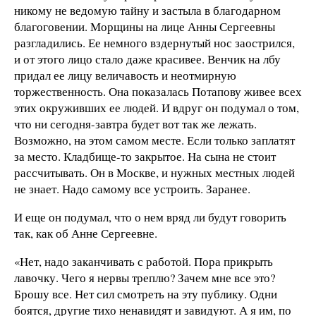
никому не ведомую тайну и застыла в благодарном
благоговении. Морщины на лице Анны Сергеевны
разгладились. Ее немного вздернутый нос заострился,
и от этого лицо стало даже красивее. Венчик на лбу
придал ее лицу величавость и неотмирную
торжественность. Она показалась Потапову живее всех
этих окруживших ее людей. И вдруг он подумал о том,
что ни сегодня-завтра будет вот так же лежать.
Возможно, на этом самом месте. Если только заплатят
за место. Кладбище-то закрытое. На сына не стоит
рассчитывать. Он в Москве, и нужных местных людей
не знает. Надо самому все устроить. Заранее.
И еще он подумал, что о нем вряд ли будут говорить
так, как об Анне Сергеевне.
«Нет, надо заканчивать с работой. Пора прикрыть
лавочку. Чего я нервы треплю? Зачем мне все это?
Брошу все. Нет сил смотреть на эту публику. Одни
боятся, другие тихо ненавидят и завидуют. А я им, по