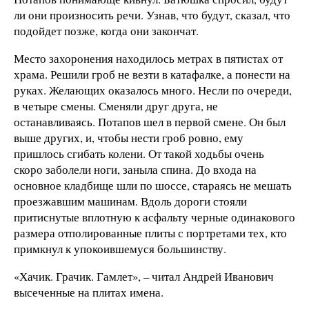
ли они произносить речи. Узнав, что будут, сказал, что
подойдет позже, когда они закончат.
Место захоронения находилось метрах в пятистах от
храма. Решили гроб не везти в катафалке, а понести на
руках. Желающих оказалось много. Несли по очереди,
в четыре смены. Сменяли друг друга, не
останавливаясь. Потапов шел в первой смене. Он был
выше других, и, чтобы нести гроб ровно, ему
пришлось сгибать колени. От такой ходьбы очень
скоро заболели ноги, заныла спина. До входа на
основное кладбище шли по шоссе, стараясь не мешать
проезжавшим машинам. Вдоль дороги стояли
притиснутые вплотную к асфальту черные одинакового
размера отполированные плиты с портретами тех, кто
примкнул к упокоившемуся большинству.
«Хачик. Грачик. Гамлет», – читал Андрей Иванович
высеченные на плитах имена.