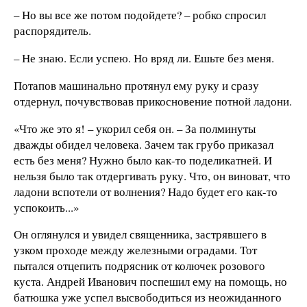
– Но вы все же потом подойдете? – робко спросил
распорядитель.
– Не знаю. Если успею. Но вряд ли. Ешьте без меня.
Потапов машинально протянул ему руку и сразу
отдернул, почувствовав прикосновение потной ладони.
«Что же это я! – укорил себя он. – За полминуты
дважды обидел человека. Зачем так грубо приказал
есть без меня? Нужно было как-то поделикатней. И
нельзя было так отдергивать руку. Что, он виноват, что
ладони вспотели от волнения? Надо будет его как-то
успокоить...»
Он оглянулся и увидел священника, застрявшего в
узком проходе между железными оградами. Тот
пытался отцепить подрясник от колючек розового
куста. Андрей Иванович поспешил ему на помощь, но
батюшка уже успел высвободиться из неожиданного