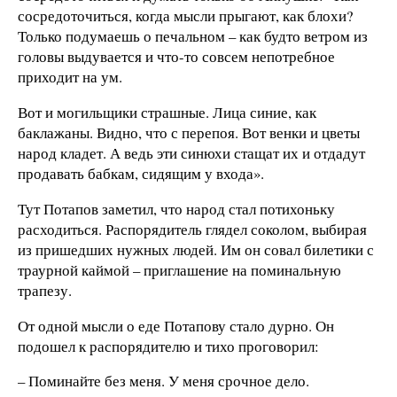
сосредоточиться, когда мысли прыгают, как блохи?
Только подумаешь о печальном – как будто ветром из
головы выдувается и что-то совсем непотребное
приходит на ум.
Вот и могильщики страшные. Лица синие, как
баклажаны. Видно, что с перепоя. Вот венки и цветы
народ кладет. А ведь эти синюхи стащат их и отдадут
продавать бабкам, сидящим у входа».
Тут Потапов заметил, что народ стал потихоньку
расходиться. Распорядитель глядел соколом, выбирая
из пришедших нужных людей. Им он совал билетики с
траурной каймой – приглашение на поминальную
трапезу.
От одной мысли о еде Потапову стало дурно. Он
подошел к распорядителю и тихо проговорил:
– Поминайте без меня. У меня срочное дело.