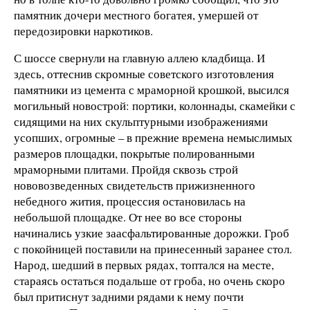
памятник дочери местного богатея, умершей от
передозировки наркотиков.
С шоссе свернули на главную аллею кладбища. И
здесь, оттеснив скромные советского изготовления
памятники из цемента с мраморной крошкой, высился
могильный новострой: портики, колоннады, скамейки с
сидящими на них скульптурными изображениями
усопших, огромные – в прежние времена немыслимых
размеров площадки, покрытые полированными
мраморными плитами. Пройдя сквозь строй
нововозведенных свидетельств прижизненного
небедного жития, процессия остановилась на
небольшой площадке. От нее во все стороны
начинались узкие заасфальтированные дорожки. Гроб
с покойницей поставили на принесенный заранее стол.
Народ, шедший в первых рядах, топтался на месте,
стараясь остаться подальше от гроба, но очень скоро
был притиснут задними рядами к нему почти