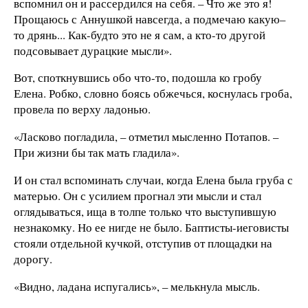
вспомнил он и рассердился на себя. – Что же это я!
Прощаюсь с Аннушкой навсегда, а подмечаю какую–
то дрянь... Как-будто это не я сам, а кто-то другой
подсовывает дурацкие мысли».
Вот, споткнувшись обо что-то, подошла ко гробу
Елена. Робко, словно боясь обжечься, коснулась гроба,
провела по верху ладонью.
«Ласково погладила, – отметил мысленно Потапов. –
При жизни бы так мать гладила».
И он стал вспоминать случаи, когда Елена была груба с
матерью. Он с усилием прогнал эти мысли и стал
оглядываться, ища в толпе только что выступившую
незнакомку. Но ее нигде не было. Баптисты-иеговисты
стояли отдельной кучкой, отступив от площадки на
дорогу.
«Видно, ладана испугались», – мелькнула мысль.