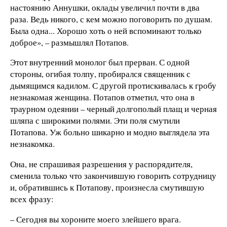
настоянию Аннушки, оклады увеличил почти в два
раза. Ведь никого, с кем можно поговорить по душам.
Была одна... Хорошо хоть о ней вспоминают только
доброе», – размышлял Потапов.
Этот внутренний монолог был прерван. С одной
стороны, огибая толпу, пробирался священник с
дымящимся кадилом. С другой протискивалась к гробу
незнакомая женщина. Потапов отметил, что она в
траурном одеянии – черный долгополый плащ и черная
шляпа с широкими полями. Эти поля смутили
Потапова. Уж больно шикарно и модно выглядела эта
незнакомка.
Она, не спрашивая разрешения у распорядителя,
сменила только что закончившую говорить сотрудницу
и, обратившись к Потапову, произнесла смутившую
всех фразу:
– Сегодня вы хороните моего злейшего врага.