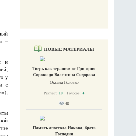
ный
ы –
НОВЫЕ МАТЕРИАЛЫ
я и
Тверь как терапия: от Григория
лей,
Сороки до Валентина Сидорова
го у
Оксана Головко
и с
»),
Рейтинг:
10
Голосов:
4
48
нты
свой
тие
Память апостола Иакова, брата
Господня
аты