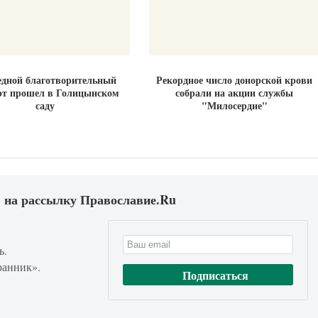
дной благотворительный
Рекордное число донорской крови
рт прошел в Голицынском
собрали на акции службы
саду
"Милосердие"
 на рассылку Православие.Ru
ь.
ранник».