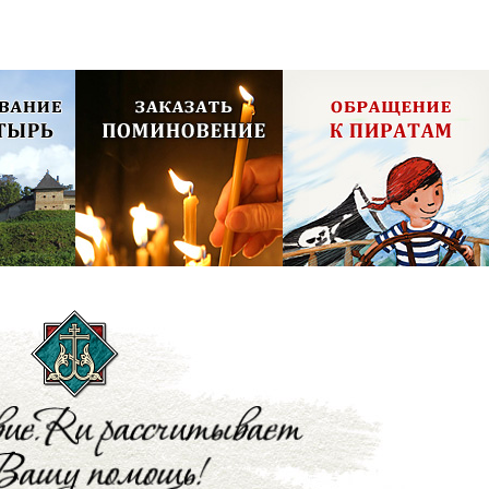
олия,
Псково-Печерский монастырь