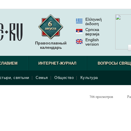
Ελληνική
έκδοση
Српска
верзиjа
English
Православный
version
календарь
СЛАВИЕМ
ИНТЕРНЕТ-ЖУРНАЛ
ВОПРОСЫ СВЯЩ
стыри, святыни
|
Семья
|
Общество
|
Культура
706 просмотров
Ра