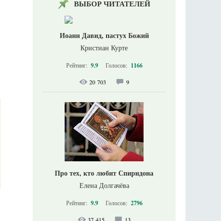
ВЫБОР ЧИТАТЕЛЕЙ
Иоанн Давид, пастух Божий
Кристиан Курте
Рейтинг:
9.9
Голосов:
1166
20 703
9
Про тех, кто любит Спиридона
Елена Долгачёва
Рейтинг:
9.9
Голосов:
2796
37 415
13