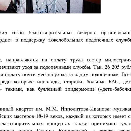
ил сезон благотворительных вечеров, организован
рдие» в поддержку тяжелобольных подопечных служб
и, направляются на оплату труда сестер милосерди
печивают уход за подопечными службы. Так, 26 205 руб
на оплату почти месяца ухода за одним подопечным. Все
реди которых: инвалиды, старики, больные БАС, дет
 такими, как буллезный эпидермолиз («дети-бабочки
ианный квартет им. М.М. Ипполитова-Иванова: музыка
йских мастеров 18-19 веков, каждый из которых имеет 
лаготворительных концертах также принимают учас
ерного пения Галины Вишневской, а также лауре