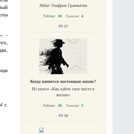
Аббат Эльфрик Грамматик
ный
рты
Рейтинг:
10
Голосов:
4
27
» -
ех,
юди,
ощи
Когда начнется настоящая жизнь?
Из книги «Как найти свое место в
жизни​»
4 г.
Рейтинг:
10
Голосов:
5
50