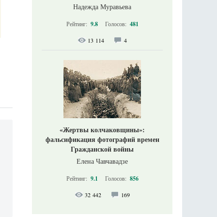
Надежда Муравьева
Рейтинг:
9.8
Голосов:
481
13 114
4
«Жертвы колчаковщины»:
фальсификация фотографий времен
Гражданской войны
Елена Чавчавадзе
Рейтинг:
9.1
Голосов:
856
32 442
169