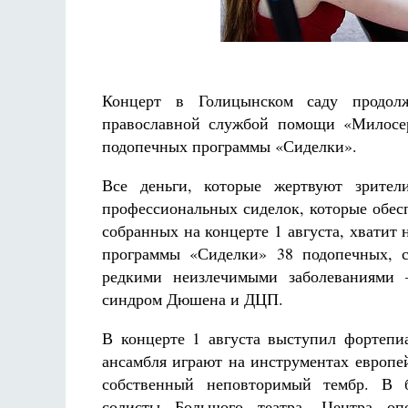
Концерт в Голицынском саду продолж
православной службой помощи «Милосе
подопечных программы «Сиделки».
Все деньги, которые жертвуют зрител
профессиональных сиделок, которые обес
собранных на концерте 1 августа, хватит 
программы «Сиделки» 38 подопечных, с
редкими неизлечимыми заболеваниями –
синдром Дюшена и ДЦП.
В концерте 1 августа выступил фортеп
ансамбля играют на инструментах европе
собственный неповторимый тембр. В б
солисты Большого театра, Центра оп