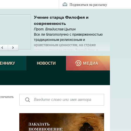
Подписаться на рассылку
Учение старца Филофея и
современность
Прот. Владислав Цыпин
Все ли благополучно с приверженностью
традиционным религиозным и
нравственным ценностям, на страже
которых призван стоять Третий Рим, в
современной России?
ЕННИКУ
НОВОСТИ
МЕДИА
спечатать