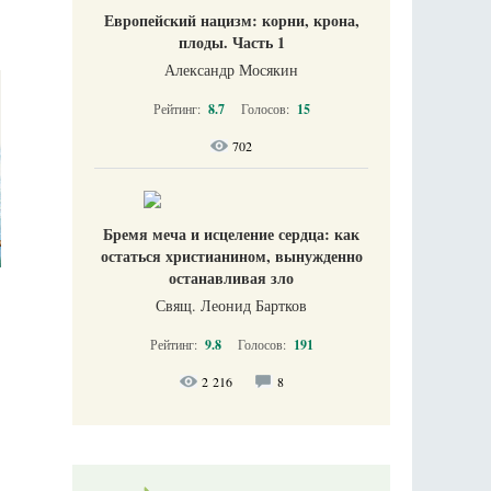
Европейский нацизм: корни, крона,
плоды. Часть 1
Александр Мосякин
Рейтинг:
8.7
Голосов:
15
702
Бремя меча и исцеление сердца: как
остаться христианином, вынужденно
останавливая зло
Свящ. Леонид Бартков
Рейтинг:
9.8
Голосов:
191
2 216
8