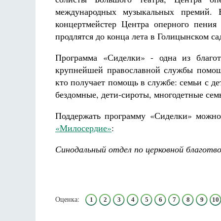
международных музыкальных премий. 
концертмейстер Центра оперного пения
продлятся до конца лета в Голицынском са
Программа «Сиделки» - одна из благо
крупнейшей православной службы помощи
кто получает помощь в службе: семьи с д
бездомные, дети-сироты, многодетные сем
Поддержать программу «Сиделки» можно
«Милосердие»
:
Синодальный отдел по церковной благотв
Оценка:
1
2
3
4
5
6
7
8
9
10