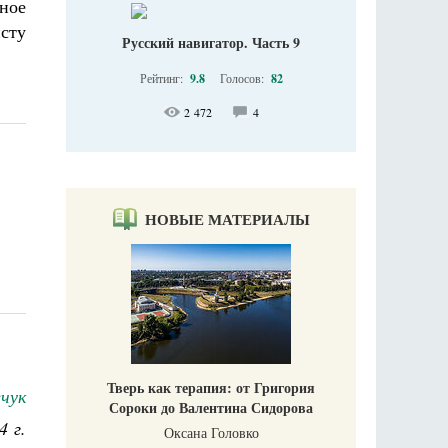
ное
сту
Русский навигатор. Часть 9
Рейтинг:
9.8
Голосов:
82
2 472
4
НОВЫЕ МАТЕРИАЛЫ
Тверь как терапия: от Григория
чук
Сороки до Валентина Сидорова
4 г.
Оксана Головко