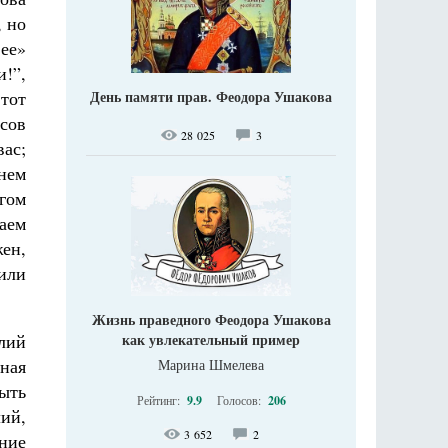
, но
 ее»
и!”,
День памяти прав. Феодора Ушакова
тот
сов
28 025
3
вас;
нем
гом
аем
ен,
или
Жизнь праведного Феодора Ушакова
как увлекательный пример
лий
мная
Марина Шмелева
быть
Рейтинг:
9.9
Голосов:
206
ий,
3 652
2
ние