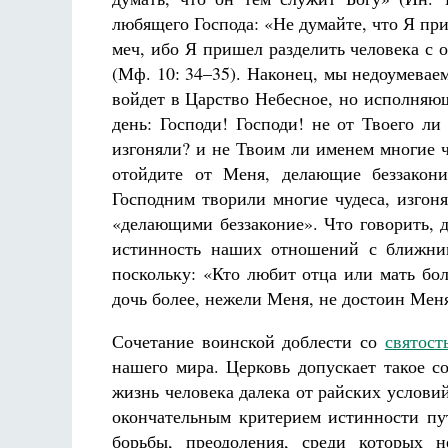
любящего Господа: «Не думайте, что Я пр
меч, ибо Я пришел разделить человека с о
(Мф. 10: 34–35). Наконец, мы недоумевае
войдет в Царство Небесное, но исполняю
день: Господи! Господи! не от Твоего л
изгоняли? и не Твоим ли именем многие ч
отойдите от Меня, делающие беззакони
Господним творили многие чудеса, изгон
«делающими беззаконие». Что говорить, 
истинность наших отношений с ближним
поскольку: «Кто любит отца или мать бо
дочь более, нежели Меня, не достоин Мен
Сочетание воинской доблести со
святост
нашего мира. Церковь допускает такое со
жизнь человека далека от райских услови
окончательным критерием истинности пу
борьбы, преодоления, среди которых 