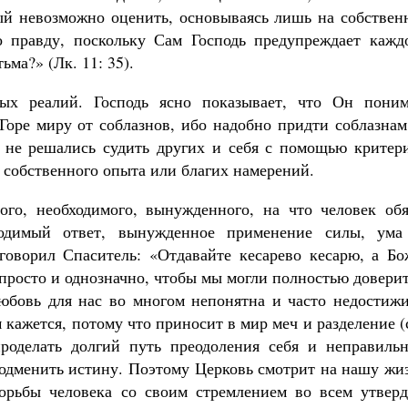
ый невозможно оценить, основываясь лишь на собствен
о правду, поскольку Сам Господь предупреждает каждо
ьма?» (Лк. 11: 35).
ых реалий. Господь ясно показывает, что Он поним
«Горе миру от соблазнов, ибо надобно придти соблазна
 не решались судить других и себя с помощью критери
з собственного опыта или благих намерений.
го, необходимого, вынужденного, на что человек обя
ходимый ответ, вынужденное применение силы, ума
говорил Спаситель: «Отдавайте кесарево кесарю, а Бо
к просто и однозначно, чтобы мы могли полностью довери
юбовь для нас во многом непонятна и часто недостижи
 кажется, потому что приносит в мир меч и разделение (
оделать долгий путь преодоления себя и неправильн
подменить истину. Поэтому Церковь смотрит на нашу жи
борьбы человека со своим стремлением во всем утверд