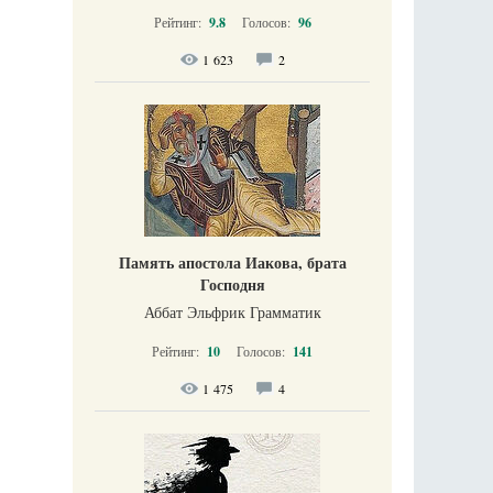
Рейтинг:
9.8
Голосов:
96
1 623
2
Память апостола Иакова, брата
Господня
Аббат Эльфрик Грамматик
Рейтинг:
10
Голосов:
141
1 475
4