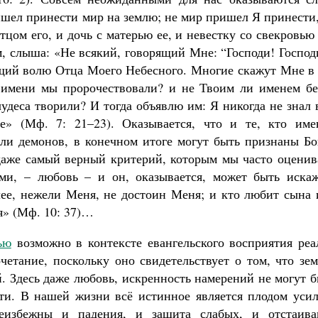
ишел принести мир на землю; не мир пришел Я принести
тцом его, и дочь с матерью ее, и невестку со свекровью
м, слыша: «Не всякий, говорящий Мне: “Господи! Господ
щий волю Отца Моего Небесного. Многие скажут Мне в 
и имени мы пророчествовали? и не Твоим ли именем бе
удеса творили? И тогда объявлю им: Я никогда не знал 
е» (Мф. 7: 21–23). Оказывается, что и те, кто име
яли демонов, в конечном итоге могут быть признаны Бо
даже самый верный критерий, которым мы часто оценив
и, – любовь – и он, оказывается, может быть искаж
лее, нежели Меня, не достоин Меня; и кто любит сына 
я» (Мф. 10: 37)…
ью
возможно в контексте евангельского восприятия реа
четание, поскольку оно свидетельствует о том, что зе
й. Здесь даже любовь, искренность намерений не могут 
ти. В нашей жизни всё истинное является плодом усил
неизбежны и падения, и защита слабых, и отстаива