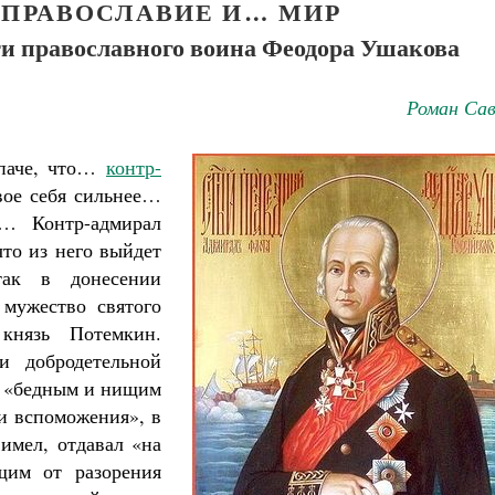
 ПРАВОСЛАВИЕ И… МИР
и православного воина Феодора Ушакова
Роман Сав
 паче, что…
контр-
вое себя сильнее…
… Контр-адмирал
то из него выйдет
так в донесении
 мужество святого
князь Потемкин.
и добродетельной
н «бедным и нищим
и вспоможения», в
имел, отдавал «на
щим от разорения