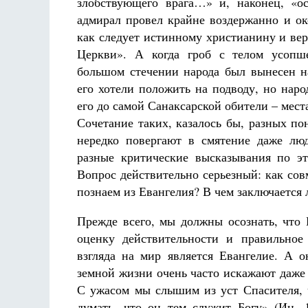
злобствующего врага…» и, наконец, «о
адмирал провел крайне воздержанно и о
как следует истинному христианину и ве
Церкви». А когда гроб с телом усопш
большом стечении народа был вынесен на
его хотели положить на подводу, но наро
его до самой Санаксарской обители – мест
Разлуки не будет
Фредерика де Грааф
Сочетание таких, казалось бы, разных по
нередко повергают в смятение даже лю
разные критические высказывания по э
Вопрос действительно серьезный: как сов
познаем из Евангелия? В чем заключается 
Прежде всего, мы должны осознать, что 
оценку действительности и правильное
взгляда на мир является Евангелие. А 
земной жизни очень часто искажают даже 
С ужасом мы слышим из уст Спасителя, ч
думать, что он тем служит Богу» (Ин. 