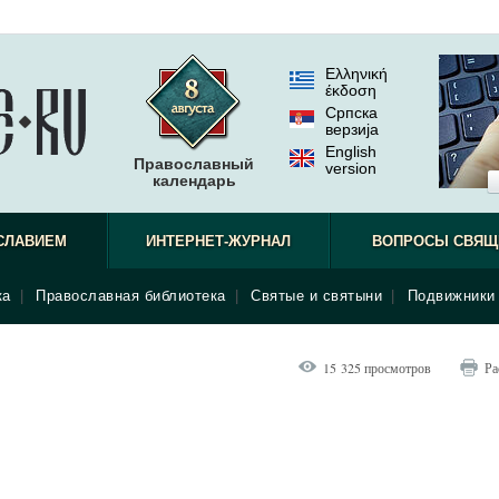
Ελληνική
έκδοση
Српска
верзиjа
English
Православный
version
календарь
СЛАВИЕМ
ИНТЕРНЕТ-ЖУРНАЛ
ВОПРОСЫ СВЯЩ
ка
|
Православная библиотека
|
Святые и святыни
|
Подвижники 
15 325 просмотров
Ра