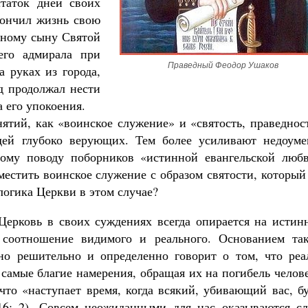
статок дней своих
кончил жизнь свою
рному сыну Святой
его адмирала при
Праведный Феодор Ушаков
 руках из города,
д продолжал нести
Великомученик Георгий Победоносец. Н
святого
а его упокоения.
Роман Котов
нятий, как «воинское служение» и «святость, праведнос
Как найти своё место в жизни
Кирилл Мурышев
дей глубоко верующих. Тем более усиливают недоуме
тому поводу поборников «истинной евангельской любв
местить воинское служение с образом святости, которы
логика Церкви в этом случае?
Церковь в своих суждениях всегда опирается на истин
 соотношение видимого и реального. Основанием так
оно решительно и определенно говорит о том, что реа
самые благие намерения, обращая их на погибель челов
то «наступает время, когда всякий, убивающий вас, бу
16: 2). Совсем неожиданными для нас оказываются сл