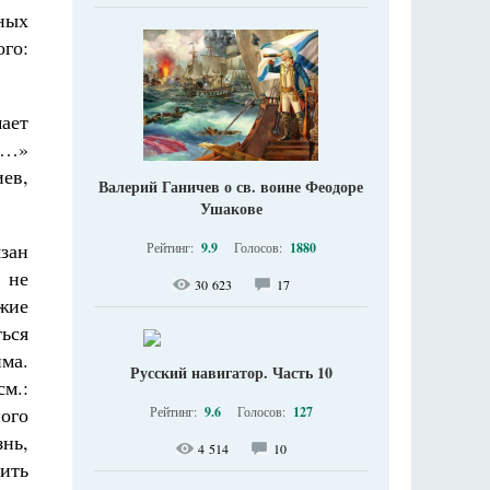
ных
го:
ает
м…»
ев,
Валерий Ганичев о св. воине Феодоре
Ушакове
зан
Рейтинг:
9.9
Голосов:
1880
 не
30 623
17
жие
ться
ма.
Русский навигатор. Часть 10
см.:
ого
Рейтинг:
9.6
Голосов:
127
знь,
4 514
10
ить