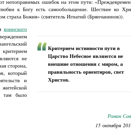
 от непоправимых ошибок на этом пути: «Преждевремен
 любви к Богу есть самообольщение. Шествие ко Хри
ом страха Божия» (святитель Игнатий (Брянчанинов)).
ия
воинского
верждением
вангельский
Критерием истинности пути в
критерием
Царство Небесное являются не
вляются не
внешние отношения с миром, а
ая сторона,
правильность ориентиров, свет
ов, который
Христов.
ятельств и
н житейской
ы там было
Роман Сав
15 октября 201