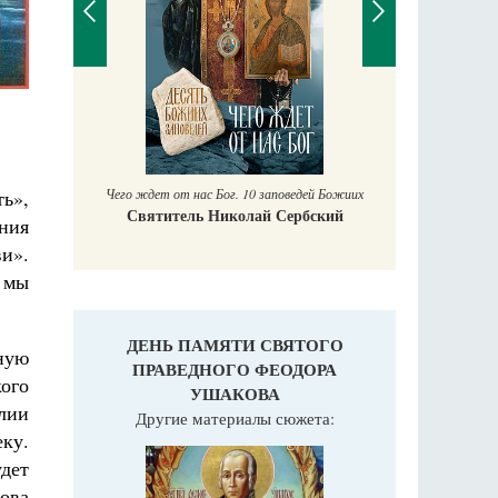
П
Е
аучись у
Чего ждет от нас Бог. 10 заповедей Божиих
ть»,
Святитель Николай Сербский
ния
и».
й мы
ДЕНЬ ПАМЯТИ СВЯТОГО
ную
ПРАВЕДНОГО ФЕОДОРА
ого
УШАКОВА
лии
Другие материалы сюжета:
еку.
дет
ова