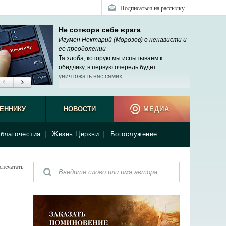
Подписаться на рассылку
Не сотвори себе врага
Игумен Нектарий (Морозов) о ненависти и
ее преодолении
Та злоба, которую мы испытываем к
обидчику, в первую очередь будет
уничтожать нас самих.
ЕННИКУ
НОВОСТИ
МЕДИА
благочестия
|
Жизнь Церкви
|
Богослужение
спечатать