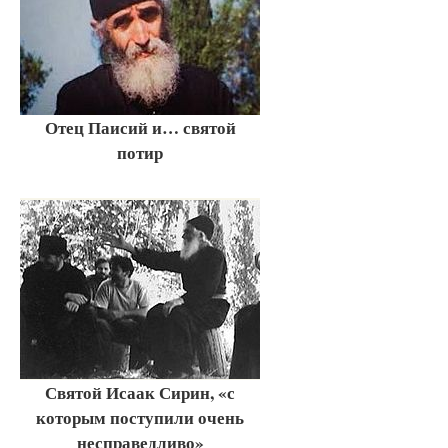
Отец Паисий и… святой
потир
Святой Исаак Сирин, «с
которым поступили очень
несправедливо»