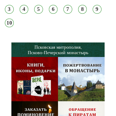
3
4
5
6
7
8
9
10
Псковская митрополия,
Псково-Печерский монастырь