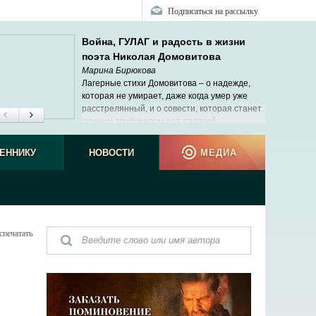
Подписаться на рассылку
Война, ГУЛАГ и радость в жизни
поэта Николая Домовитова
Марина Бирюкова
Лагерные стихи Домовитова – о надежде,
которая не умирает, даже когда умер уже
расстрелянный, и о совести, которая станет
личным трибуналом для палачей.
ЕННИКУ
НОВОСТИ
МЕДИА
спечатать