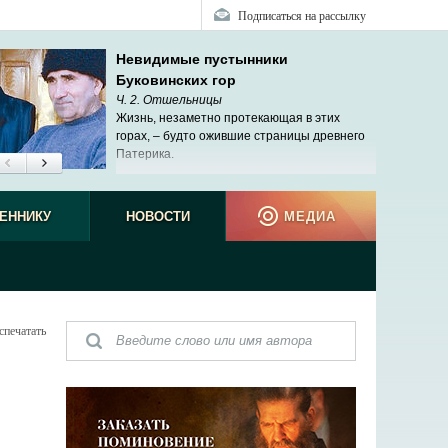
Подписаться на рассылку
Невидимые пустынники
Буковинских гор
Ч. 2. Отшельницы
Жизнь, незаметно протекающая в этих
горах, – будто ожившие страницы древнего
Патерика.
ЕННИКУ
НОВОСТИ
МЕДИА
спечатать