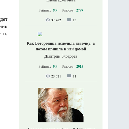
Рейтинг:
9.9
Голосов:
2797
удет
37 422
13
дник
ти,
Как Богородица исцелила девочку, а
потом пришла к ней домой
Дмитрий Злодорев
Рейтинг:
9.9
Голосов:
2015
23 721
11