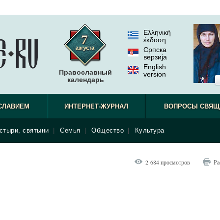
Ελληνική
έκδοση
Српска
верзиjа
English
Православный
version
календарь
СЛАВИЕМ
ИНТЕРНЕТ-ЖУРНАЛ
ВОПРОСЫ СВЯЩ
стыри, святыни
|
Семья
|
Общество
|
Культура
2 684 просмотров
Ра