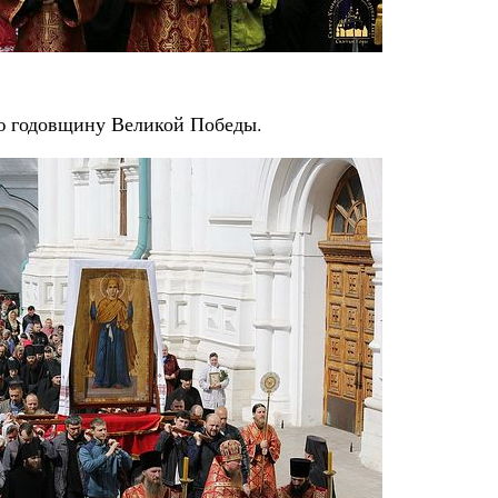
Роман Котов
Чего ждет
ни
Свят
-ю годовщину Великой Победы.