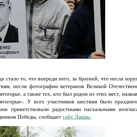
 стало то, что впереди него, за братией, что несла хору
гвям, несли фотографии ветеранов Великой Отечествен
огорье, а также тех, кто был родом из этих мест, назва
тогорья». У всех участников шествия было празднич
 они приветствовали радостными пасхальными возглас
здником Победы, сообщает
сайт Лавры.