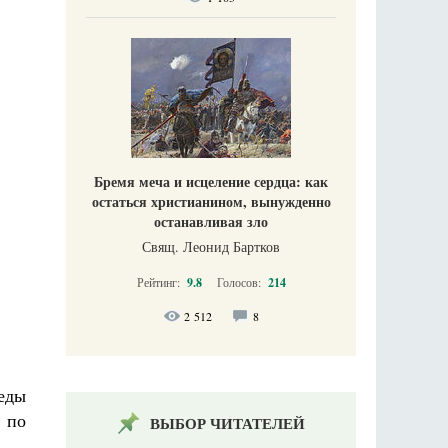
Бремя меча и исцеление сердца: как
остаться христианином, вынужденно
останавливая зло
Свящ. Леонид Бартков
Рейтинг:
9.8
Голосов:
214
2 512
8
беды
 по
ВЫБОР ЧИТАТЕЛЕЙ