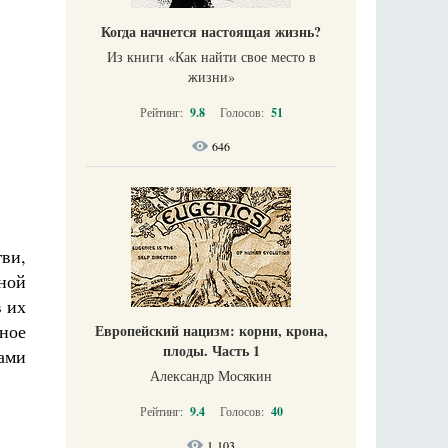
Когда начнется настоящая жизнь?
Из книги «Как найти свое место в
жизни​»
Рейтинг:
9.8
Голосов:
51
646
гви,
ной
в их
ное
Европейский нацизм: корни, крона,
плоды. Часть 1
ами
Александр Мосякин
Рейтинг:
9.4
Голосов:
40
1 103