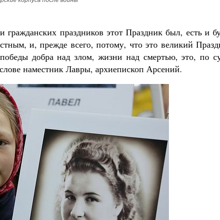
рские корпуса после войны
и гражданских праздников этот Праздник был, есть и б
стным, и, прежде всего, потому, что это великий Праз
победы добра над злом, жизни над смертью, это, по су
м слове наместник Лавры, архиепископ Арсений.