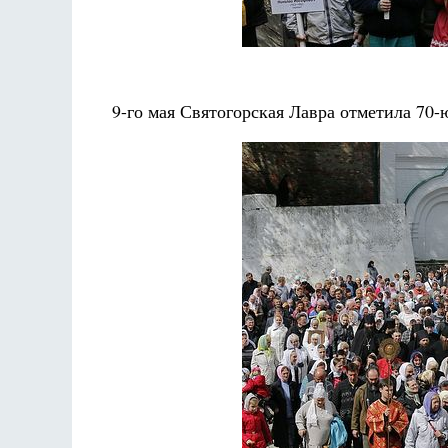
Разлуки не будет
Фредерика де Грааф
Как найти своё место в жиз
Кирилл Мурышев
9-го мая Святогорская Лавра отметила 70