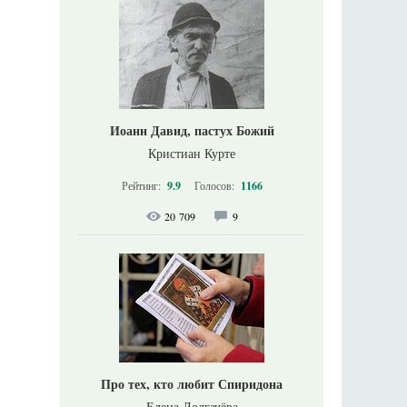
Иоанн Давид, пастух Божий
Кристиан Курте
Рейтинг:
9.9
Голосов:
1166
20 709
9
Про тех, кто любит Спиридона
Елена Долгачёва