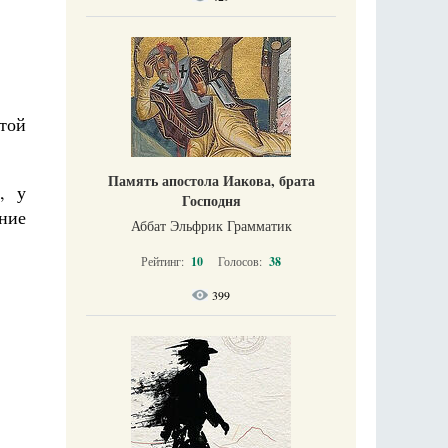
той
Память апостола Иакова, брата
, у
Господня
ние
Аббат Эльфрик Грамматик
Рейтинг:
10
Голосов:
38
399