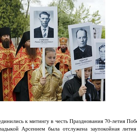
единились к митингу в честь Празднования 70-летия По
ладыкой Арсением была отслужена заупокойная лития