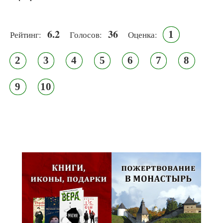
6.2
36
1
Рейтинг:
Голосов:
Оценка:
2
3
4
5
6
7
8
9
10
Псковская митрополия,
Псково-Печерский монастырь