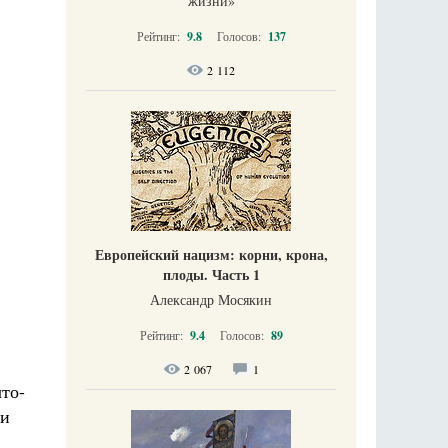
жизни​»
Рейтинг:
9.8
Голосов:
137
2 112
Европейский нацизм: корни, крона,
плоды. Часть 1
Александр Мосякин
Рейтинг:
9.4
Голосов:
89
2 067
1
то-
ми
.