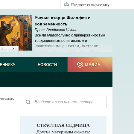
Подписаться на рассылку
Учение старца Филофея и
современность
Прот. Владислав Цыпин
Все ли благополучно с приверженностью
традиционным религиозным и
нравственным ценностям, на страже
которых призван стоять Третий Рим, в
современной России?
ЕННИКУ
НОВОСТИ
МЕДИА
спечатать
СТРАСТНАЯ СЕДМИЦА
Другие материалы сюжета: