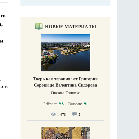
-то
,
НОВЫЕ МАТЕРИАЛЫ
ти
,
Тверь как терапия: от Григория
Сороки до Валентина Сидорова
ни в
Оксана Головко
Рейтинг:
9.8
Голосов:
91
1 478
2