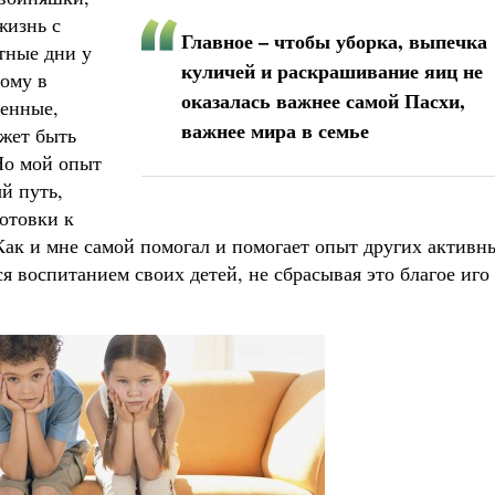
жизнь с
Главное – чтобы уборка, выпечка
стные дни у
куличей и раскрашивание яиц не
ому в
оказалась важнее самой Пасхи,
бенные,
важнее мира в семье
ожет быть
Но мой опыт
й путь,
отовки к
Как и мне самой помогал и помогает опыт других активн
 воспитанием своих детей, не сбрасывая это благое иго