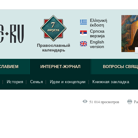
Ελληνική
έκδοση
Српска
верзиjа
English
Православный
version
календарь
СЛАВИЕМ
ИНТЕРНЕТ-ЖУРНАЛ
ВОПРОСЫ СВЯЩ
|
История
|
Семья
|
Идеи и концепции
|
Книжная закладка
51 014 просмотров
Ра