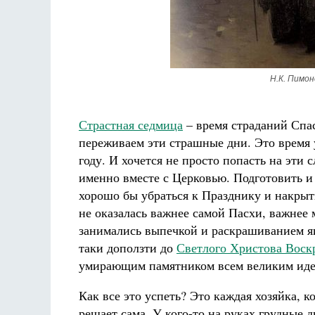
Н.К. Пимон
Страстная седмица
– время страданий Спас
переживаем эти страшные дни. Это время 
году. И хочется не просто попасть на эти
именно вместе с Церковью. Подготовить и 
хорошо бы убраться к Празднику и накрыть
не оказалась важнее самой Пасхи, важнее 
занимались выпечкой и раскрашиванием я
таки доползти до
Светлого Христова Воск
умирающим памятником всем великим иде
Как все это успеть? Это каждая хозяйка, к
решает сама. У кого-то на руках грудные 