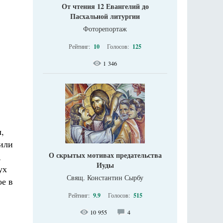
От чтения 12 Евангелий до
Пасхальной литургии
Фоторепортаж
Рейтинг:
10
Голосов:
125
1 346
,
 или
О скрытых мотивах предательства
,
Иуды
ух
Свящ. Константин Сырбу
ое в
Рейтинг:
9.9
Голосов:
515
10 955
4