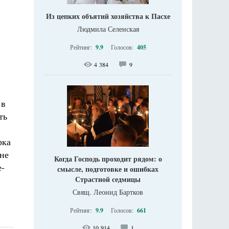
Из цепких объятий хозяйства к Пасхе
Людмила Селенская
Рейтинг:
9.9
Голосов:
405
4 384
9
 в
ть
рка
 не
Когда Господь проходит рядом: о
е-
смысле, подготовке и ошибках
Страстной седмицы
Свящ. Леонид Бартков
Рейтинг:
9.9
Голосов:
661
10 914
1