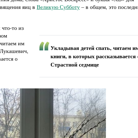
священия яиц в
Великую Субботу
– в общем, это послед
 что-то из
зом
 читаем им
Укладывая детей спать, читаем им
 Лукашевич,
книги, в которых рассказывается 
ается о
Страстной седмице