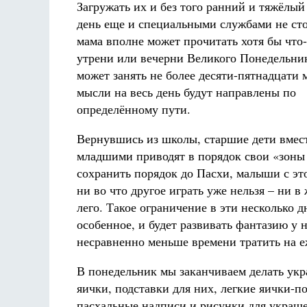
Загружать их и без того ранний и тяжёлы
день еще и специальными службами не сто
мама вполне может прочитать хотя бы что-
утрени или вечерни Великого Понедельни
может занять не более десяти-пятнадцати 
мысли на весь день будут направлены по
определённому пути.
Вернувшись из школы, старшие дети вмест
младшими приводят в порядок свои «зоны
сохранить порядок до Пасхи, малыши с это
ни во что другое играть уже нельзя – ни в
лего. Такое ограничение в эти несколько 
особенное, и будет развивать фантазию у
несравненно меньше времени тратить на е
В понедельник мы заканчиваем делать укр
яички, подставки для них, легкие яички-п
пасхальные надписи и рисунки для украше