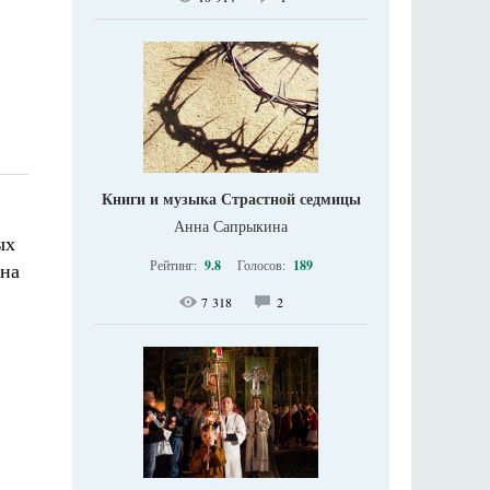
Книги и музыка Страстной седмицы
Анна Сапрыкина
ых
Рейтинг:
9.8
Голосов:
189
 на
7 318
2