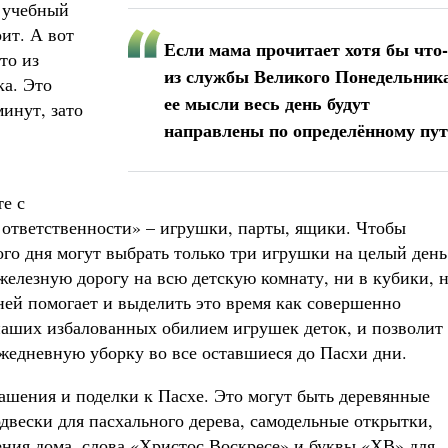
й учебный
ит. А вот
Если мама прочитает хотя бы что
то из
из службы Великого Понедельника
ка. Это
ее мысли весь день будут
минут, зато
направлены по определённому пу
е с
 ответственности» – игрушки, парты, ящики. Чтобы
го дня могут выбрать только три игрушки на целый день
 железную дорогу на всю детскую комнату, ни в кубики, 
дней помогает и выделить это время как совершенно
 наших избалованных обилием игрушек деток, и позволит
жедневную уборку во все оставшиеся до Пасхи дни.
ашения и поделки к Пасхе. Это могут быть деревянные
одвески для пасхального дерева, самодельные открытки,
ния дома, слова «Христос Воскресе» и буквы «ХВ» для