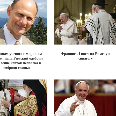
ловам ученого с мировым
Франциск I посетил Римскую
м, папа Римский одобрил
синагогу
ление клеток человека в
эмбрион свиньи