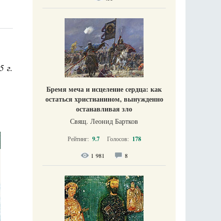
5 г.
Бремя меча и исцеление сердца: как
остаться христианином, вынужденно
останавливая зло
Свящ. Леонид Бартков
Рейтинг:
9.7
Голосов:
178
1 981
8