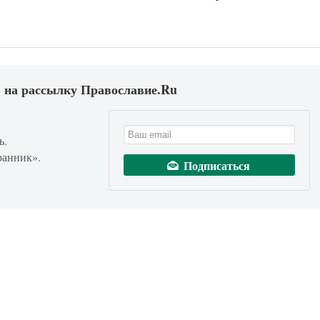
 на рассылку Православие.Ru
ь.
ранник».