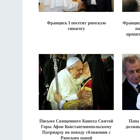
Франциск I посетит римскую
Францис
синагогу
па
препят
Письмо Священного Кинота Святой
Папа
Горы Афон Константинопольскому
должны
Патриарху по поводу сближения с
Римским папой