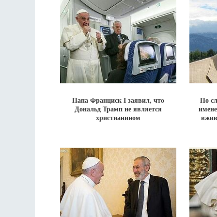
Папа Франциск I заявил, что
По с
Дональд Трамп не является
имене
христианином
вжив