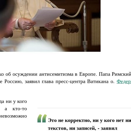
Роман Котов
Чего ждет от нас Бог
Святитель Ни
ко об осуждении антисемитизма в Европе. Папа Римский
е Россию, заявил глава пресс-центра Ватикана о.
Федер
да ни у кого
 а кто-то
 невозможно
Это не корректно, ни у кого нет н
текстов, ни записей, - заявил