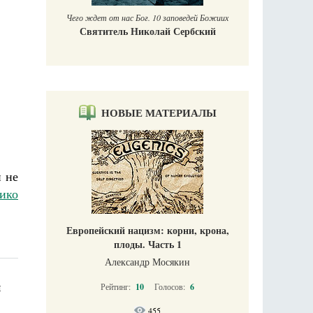
. 10 заповедей Божиих
колай Сербский
НОВЫЕ МАТЕРИАЛЫ
 не
ико
Европейский нацизм: корни, крона,
плоды. Часть 1
Александр Мосякин
и
Рейтинг:
10
Голосов:
6
455