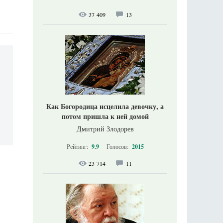
37 409
13
Как Богородица исцелила девочку, а
потом пришла к ней домой
Дмитрий Злодорев
Рейтинг:
9.9
Голосов:
2015
23 714
11