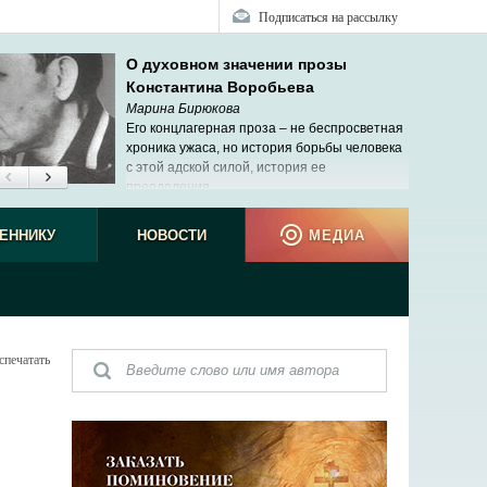
Подписаться на рассылку
О духовном значении прозы
Константина Воробьева
Марина Бирюкова
Его концлагерная проза – не беспросветная
хроника ужаса, но история борьбы человека
с этой адской силой, история ее
преодоления.
ЕННИКУ
НОВОСТИ
МЕДИА
спечатать