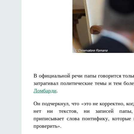
луки не будет
рика де Грааф
Как найти своё место в жизни
Кирилл Мурышев
В официальной речи папы говорится толь
затрагивал политические темы и тем боле
Ломбарди
.
Он подчеркнул, что «это не корректно, ког
нет ни текстов, ни записей папы,
приписывает слова понтифику, которые
проверить».