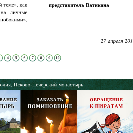
й теме», как
представитель Ватикана
 на личные
нобокими»,
27 апреля 201
3
4
5
6
7
8
9
10
олия,
Псково-Печерский монастырь