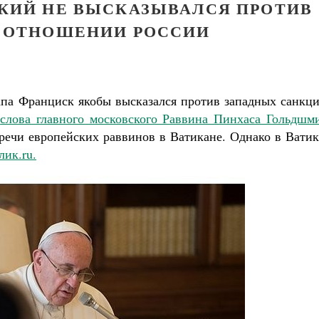
СКИЙ НЕ ВЫСКАЗЫВАЛСЯ ПРОТИВ
 ОТНОШЕНИИ РОССИИ
па Франциск якобы высказался против западных санкци
и
слова главного московского Раввина Пинхаса Гольдшм
речи европейских раввинов в Ватикане. Однако в Ватик
лик.ru.
Великомученик Георгий Победоносец. Научись у
святого