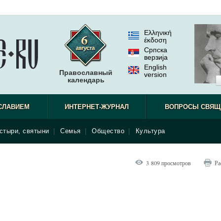
Ελληνική
έκδοση
Српска
верзиjа
English
Православный
version
календарь
СЛАВИЕМ
ИНТЕРНЕТ-ЖУРНАЛ
ВОПРОСЫ СВЯЩ
стыри, святыни
|
Семья
|
Общество
|
Культура
3 809 просмотров
Ра