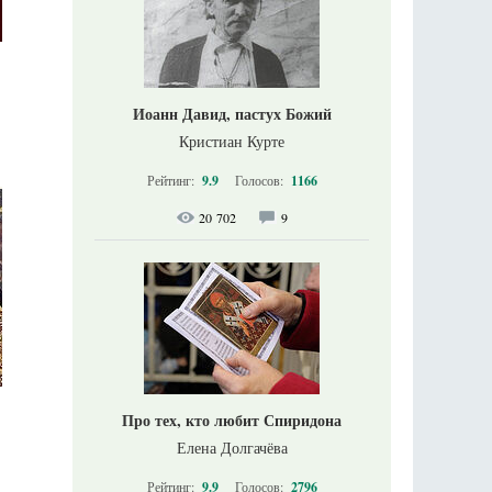
Иоанн Давид, пастух Божий
Кристиан Курте
Рейтинг:
9.9
Голосов:
1166
20 702
9
Про тех, кто любит Спиридона
Елена Долгачёва
Рейтинг:
9.9
Голосов:
2796