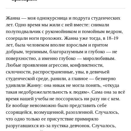
Жанна — моя однокурсница и подруга студенческих
лет. Одно время мы жили с ней вместе: снимали
полуподвальчик с рукомойником и помойным ведром,
созерцали ноги прохожих. Жанна уже тогда, в 18–19
лет, была человеком вполне взрослым и притом
добрым, терпимым, благоразумным и глубоко — не
поверхностно, а именно глубоко — миролюбивым.
Любые проявления агрессии, конфликтности,
склочности, распространенные, увы, в девичьей
студенческой среде, ранили, а главное — безмерно
удивляли Жанну: она никак не могла понять, «откуда
такая недоброжелательность к людям». Сама она за всё
время нашей учебы не поссорилась ни разу ни с кем.
Ее вообще невозможно было представить себе
ссорящейся, возмущенной, разозленной. Случалось,
что одно только ее присутствие примиряло
разругавшихся из-за пустяка девчонок. Случалось,