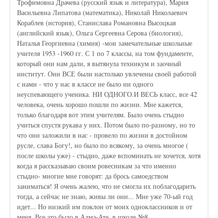
Трофимовна Драчева (русский язык и литература), Мария
Васильевна Липатова (математика), Николай Николаевич
Кораблев (история), Станислава Романовна Высоцкая
(английский язык), Ольга Сергеевна Серова (биология),
Наталья Георгиевна (химия) -мои замечательные школьные
учителя 1953 -1960 гг. С 1 по 7 классы, на том фундаменте,
который они нам дали, я вытянула техникум и заочный
институт. Они ВСЕ были настолько увлечены своей работой
с нами - что у нас в классе не было ни одного
неуспевающего ученика. НИ ОДНОГО.И ВЕСЬ класс, все 42
человека, очень хорошо пошли по жизни. Мне кажется,
только благодаря вот этим учителям. Было очень стыдно
учиться спустя рукава у них. Потом было по-разному, но то
что они заложили в нас - провело по жизни в достойном
русле, слава Богу!, но было по всякому, за очень многое (
после школы уже) - стыдно, даже вспоминать не хочется, хотя
когда я рассказываю своим ровесникам за что именно
стыдно- многие мне говорят: да брось самоедством
заниматься! Я очень жалею, что не смогла их поблагодарить
тогда, а сейчас не знаю, живы ли они... Мне уже 70-ый год
идет... Но низкий им поклон от моих одноклассников и от
меня. Все это было в Алма-Ате, в школе №8.