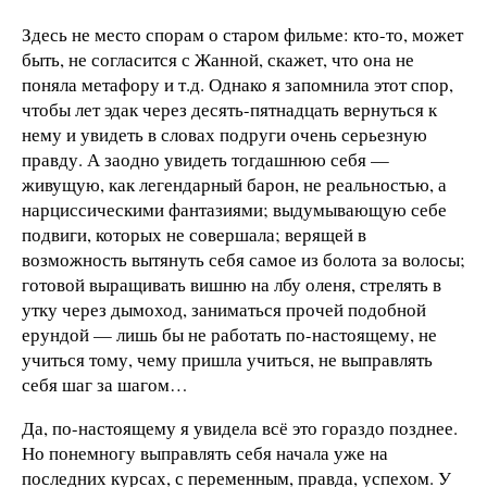
Здесь не место спорам о старом фильме: кто-то, может
быть, не согласится с Жанной, скажет, что она не
поняла метафору и т.д. Однако я запомнила этот спор,
чтобы лет эдак через десять-пятнадцать вернуться к
нему и увидеть в словах подруги очень серьезную
правду. А заодно увидеть тогдашнюю себя —
живущую, как легендарный барон, не реальностью, а
нарциссическими фантазиями; выдумывающую себе
подвиги, которых не совершала; верящей в
возможность вытянуть себя самое из болота за волосы;
готовой выращивать вишню на лбу оленя, стрелять в
утку через дымоход, заниматься прочей подобной
ерундой — лишь бы не работать по-настоящему, не
учиться тому, чему пришла учиться, не выправлять
себя шаг за шагом…
Да, по-настоящему я увидела всё это гораздо позднее.
Но понемногу выправлять себя начала уже на
последних курсах, с переменным, правда, успехом. У