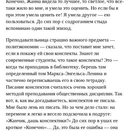
Конечно, Жанна видела то лучшее, то светлое, что все-
таки жило во мне, и умела это оценить. Но если бы я
при этом умела ценить ее! Я умела другое — ею
пользоваться. До сих пор с содроганием стыда
вспоминаю один такой эпизод.
Преподавательница страшно важного предмета —
политэкономии — сказала, что поставит мне зачет,
если я покажу ей свои конспекты. Знают ли
современные студенты, что такое конспекты? Это —
когда ты приходишь в библиотеку, берешь там
определенный том Маркса-Энгельса-Ленина и
частично переписываешь его в свою тетрадку.
Писание конспектов считалось очень хорошей
методой преподавания общественных дисциплин. Так
вот, я, как вы догадываетесь, конспектов не писала.
Мне было лень их писать. Но за чем дело стало: на
перемене я легко и весело подскочила к подруге:
«Жанчик, дашь конспектики?» До сих пор в ушах ее
кроткое «Конечно»… Да, это была ее ошибка — она