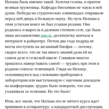
Наташа была именно такой. Золотая голова, и притом
великая труженица. Кафедра биохимии не чаяла в ней
души. Победы на студенческих олимпиадах открывали
перед ней дверь в большую науку. Но путь Наташи к
этим успехам вовсе не был усыпан розами. Она
родилась и выросла в далеком степном селе, где была
лишь восьмилетняя
школа
, десятилетку кончала в
интернате в райцентре. Потом два года подряд не
могла поступить на желанный биофак — потому,
скорее всего, что не так много знаний дали ей на
самом деле в сельской школе. Слишком многое
пришлось наверстывать самой — трудясь при этом в
родном совхозе телятницей. Глядя на Наташу,
склонившуюся над сложными приборами в
лаборатории или выступающую с научным докладом
на конференции, трудно было поверить, что она
ухаживала за телятами. Но это было!
Итак, все знали, что Наташа после пятого курса идет
прямиком в аспирантуру, к кандидатской диссертации,