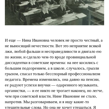
И еще — Нина Ивановна человек не просто честный, а
не выносящий нечестности. Вот это неприятие всякой
лжи, любой фальши и несправедливости и двигало ею
по жизни, и сделало чем-то вроде провинциальной
диссидентки в советские времена: на нее косились с
большим подозрением, а в школе, случалось, грызли
грызом, спасал только бесспорный профессионализм
педагога. Времена изменились, она давно на пенсии,
ее радуют успехи внучки — одаренного музыканта,
органистки, — и ее никто не трогает наконец, но легче,
чем при советской власти, Нине Ивановне не стало,
напротив. Мы разговариваем, и я ищу какие-то
утешительные слова. Но она не хочет утешаться. Я