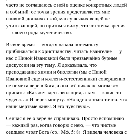
часто не соглашаюсь с ней в оценке конкретных людей
и событий: ее точка зрения представляется мне
наивной, донкихотской, массу всяких вещей не
учитывающей, но притом я вижу, что эта точка зрения
— своего рода мученичество.
В свое время — когда я начала понемногу
приближаться к христианству, читать Евангелие — у
нас с Ниной Ивановной были чрезвычайно бурные
дискуссии на эту тему. Я доказывала, что
преподавание химии и биологии (мы с Ниной
Ивановной еще и коллеги-естественники) совершенно
не помеха вере в Бога, а она всё никак не могла это
принять: «Как же: здесь эволюция, а там — какие-то
чудеса…» И через минуту: «Но одно я знаю точно: что
наши мертвые живы. Я это чувствую».
Сейчас я ее о вере не спрашиваю. Просто вспоминаю
— каждый раз, когда говорю с нею, — что чистые
сердцем узрят Бога (ср.: Мф. 5: 8). Я видела человека с