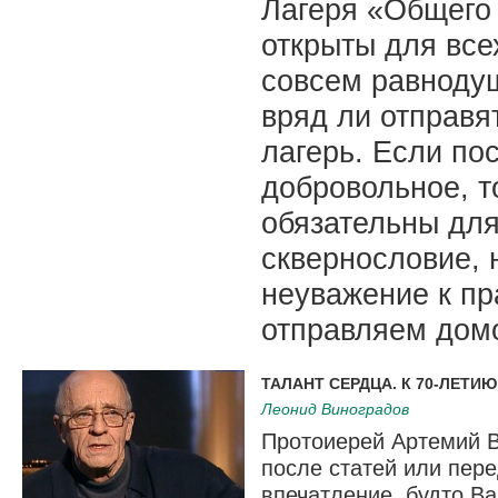
Лагеря «Общего 
открыты для все
совсем равноду
вряд ли отправя
лагерь. Если по
добровольное, т
обязательны для
сквернословие,
неуважение к п
отправляем дом
ТАЛАНТ СЕРДЦА. К 70-ЛЕТ
Леонид Виноградов
Протоиерей Артемий В
после статей или пер
впечатление, будто В