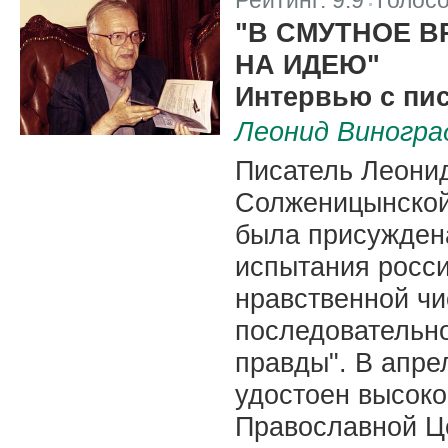
Рейтинг:
9.9
Голос
|
"В СМУТНОЕ В
НА ИДЕЮ"
Интервью с пи
Леонид Виногра
Писатель Леони
Солженицынской
была присуждена
испытания росси
нравственной чи
последовательно
правды". В апре
удостоен высоко
Православной Це