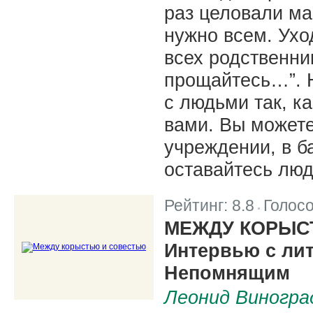
раз целовали м
нужно всем. Ухо
всех родственни
прощайтесь…”. Н
с людьми так, ка
вами. Вы можете
учреждении, в б
оставайтесь лю
Рейтинг:
8.8
Голос
|
МЕЖДУ КОРЫС
Интервью с ли
Непомнящим
Леонид Виногра