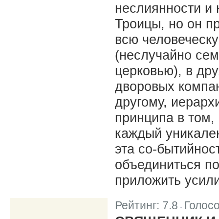
неслиянности и 
Троицы, но он п
всю человеческу
(неслучайно се
церковью), в др
дворовых компан
другому, иерарх
принципа в том,
каждый уникален
эта со-бытийнос
объединиться по
приложить усили
Рейтинг:
7.8
Голос
|