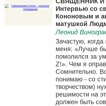
СВЯЩЕННИК И 
Интервью со с
Кононовым и а
матушкой Люд
Леонид Виногра
Зачастую, когда
меня: «Лучше бы
помолился за у
Z!». Чем я опра
Сомнительно. Во
понимаю - со ст
творчеством) ну
решимости на эт
должен быть со