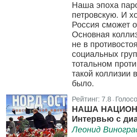
Наша эпоха пар
петровскую. И хо
Россия сможет от
Основная коллиз
не в противостоя
социальных груп
тотальном проти
такой коллизии 
было.
Рейтинг:
7.8
Голос
|
НАША НАЦИОН
Интервью с ди
Леонид Виногра