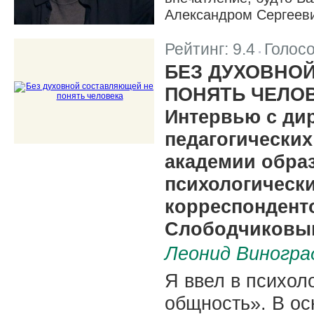
Александром Сергееви
Рейтинг:
9.4
Голос
|
БЕЗ ДУХОВНО
ПОНЯТЬ ЧЕЛО
Интервью с ди
педагогически
академии обра
психологически
корреспондент
Слободчиковы
Леонид Виногра
Я ввел в психол
общность». В ос