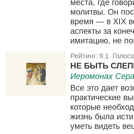
места, где гово
молитвы. Он пост
время — в XIX в
аспекты за коне
имитацию, не по
Рейтинг:
9.1
Голос
|
НЕ БЫТЬ СЛЕ
Иеромонах Сера
Все это дает во
практические вы
которые необход
жизнь была исти
уметь видеть вещ