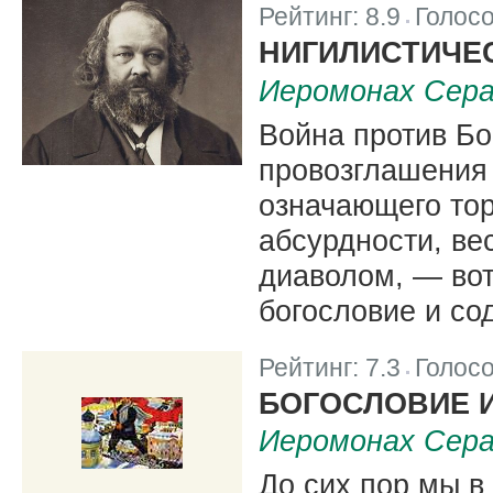
Рейтинг:
8.9
Голос
|
НИГИЛИСТИЧЕ
Иеромонах Сера
Война против Бо
провозглашения 
означающего тор
абсурдности, ве
диаволом, — вот
богословие и со
Рейтинг:
7.3
Голос
|
БОГОСЛОВИЕ И
Иеромонах Сера
До сих пор мы 