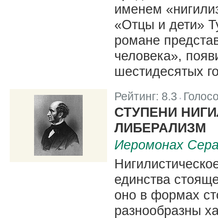
именем «нигили
«Отцы и дети» Т
романе представ
человека», появ
шестидесятых го
Рейтинг:
8.3
Голос
|
СТУПЕНИ НИГИ
ЛИБЕРАЛИЗМ
Иеромонах Сера
Нигилистическое
единства стояще
оно в формах ст
разнообразны ха