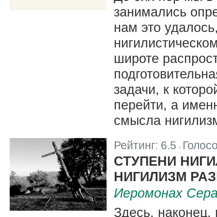
занимались опр
нам это удалось,
нигилистическом
широте распрос
подготовительна
задачи, к котор
перейти, а имен
смысла нигилиз
Рейтинг:
6.5
Голос
|
СТУПЕНИ НИГИ
НИГИЛИЗМ РА
Иеромонах Сера
Здесь, наконец,