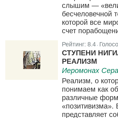
слышим — «вел
бесчеловечной т
которой все ми
счет порабощени
Рейтинг:
8.4
Голос
|
СТУПЕНИ НИГИ
РЕАЛИЗМ
Иеромонах Сера
Реализм, о кото
понимаем как о
различные форм
«позитивизма». 
представляет со