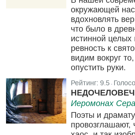
окружающей нас,
вдохновлять вер
что было в древ
истинной целых 
ревность к свят
видим вокруг то,
опустить руки.
Рейтинг:
9.5
Голос
|
НЕДОЧЕЛОВЕЧ
Иеромонах Сера
Поэты и драмату
провозглашают, 
хаос, и так изоб