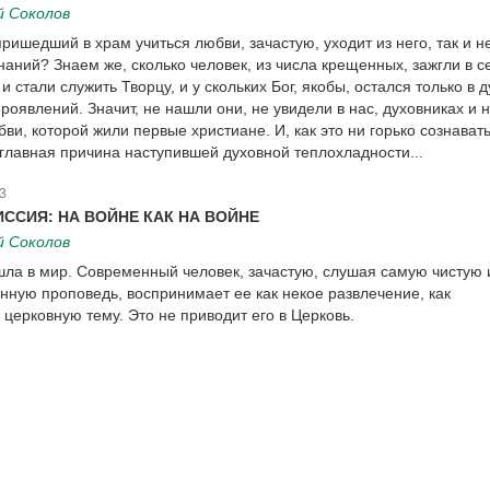
й Соколов
ришедший в храм учиться любви, зачастую, уходит из него, так и н
наний? Знаем же, сколько человек, из числа крещенных, зажгли в с
и стали служить Творцу, и у скольких Бог, якобы, остался только в 
роявлений. Значит, не нашли они, не увидели в нас, духовниках и 
бви, которой жили первые христиане. И, как это ни горько сознавать
 главная причина наступившей духовной теплохладности...
3
ССИЯ: НА ВОЙНЕ КАК НА ВОЙНЕ
й Соколов
ла в мир. Современный человек, зачастую, слушая самую чистую 
нную проповедь, воспринимает ее как некое развлечение, как
церковную тему. Это не приводит его в Церковь.