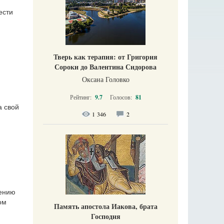
ести
Тверь как терапия: от Григория
Сороки до Валентина Сидорова
Оксана Головко
Рейтинг:
9.7
Голосов:
81
а свой
1 346
2
сению
ом
Память апостола Иакова, брата
Господня