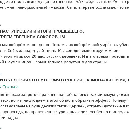
одские школьники смущенно отвечают: «А что здесь такого?» – то 
ят: «нет, ненормальные!» – может быть, впервые осознавая, что ве
6
Д НАСТУПИВШИЙ И ИТОГИ ПРОШЕДШЕГО.
ИЕРЕЕМ ЕВГЕНИЕМ СОКОЛОВЫМ
о мы соберём много денег. Пока мы их соберём, всё умрёт в глубин
а любой миллиард, даёт ноль. Мы сегодня импортируем много
и этом умирают 20 тыс. русских деревень. И в это время проводить
ий шоумен мира – сомнительная репутация для страны.
9
 В УСЛОВИЯХ ОТСУТСТВИЯ В РОССИИ НАЦИОНАЛЬНОЙ ИДЕ
й Соколов
снятия всех запретов нравственная обстановка, как минимум, долж
шиться, но мы наблюдаем в этой области обратный эффект. Почему?
осстановлены из руин десятки тысяч церквей, открыты духовные шк
 проповедь, но нравственный уровень людей, особенно в молоде
ски падает.
9