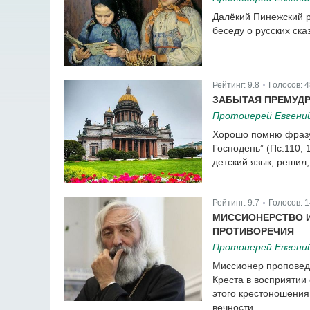
Далёкий Пинежский р
беседу о русских ска
Рейтинг:
9.8
Голосов:
4
|
ЗАБЫТАЯ ПРЕМУД
Протоиерей Евгени
Хорошо помню фразу,
Господень” (Пс.110, 
детский язык, решил,
Рейтинг:
9.7
Голосов:
1
|
МИССИОНЕРСТВО И
ПРОТИВОРЕЧИЯ
Протоиерей Евгени
Миссионер проповеду
Креста в восприятии
этого крестоношения
вечности.