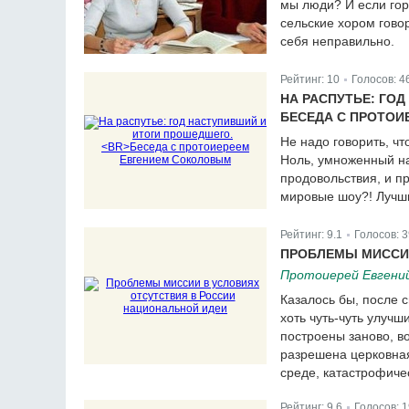
мы люди? И если гор
сельские хором говор
себя неправильно.
Рейтинг:
10
Голосов:
4
|
НА РАСПУТЬЕ: ГО
БЕСЕДА С ПРОТО
Не надо говорить, чт
Ноль, умноженный н
продовольствия, и пр
мировые шоу?! Лучш
Рейтинг:
9.1
Голосов:
3
|
ПРОБЛЕМЫ МИССИИ
Протоиерей Евгени
Казалось бы, после 
хоть чуть-чуть улуч
построены заново, в
разрешена церковная
среде, катастрофиче
Рейтинг:
9.6
Голосов:
1