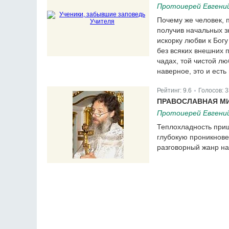
Протоиерей Евгени
Почему же человек, п
получив начальных з
искорку любви к Богу 
без всяких внешних п
чадах, той чистой лю
наверное, это и есть
Рейтинг:
9.6
Голосов:
3
|
ПРАВОСЛАВНАЯ МИ
Протоиерей Евгени
Теплохладность приш
глубокую проникнове
разговорный жанр на 