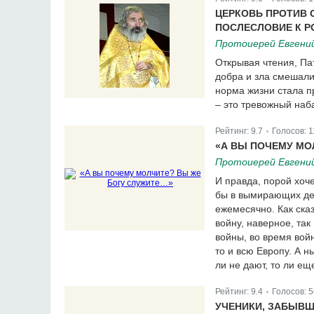
|
ЦЕРКОВЬ ПРОТИВ 
ПОСЛЕСЛОВИЕ К 
Протоиерей Евгени
Открывая чтения, Па
добра и зла смешалис
норма жизни стала п
– это тревожный наб
Рейтинг:
9.7
Голосов:
1
|
«А ВЫ ПОЧЕМУ МО
Протоиерей Евгени
И правда, порой хоч
бы в вымирающих дер
ежемесячно. Как ска
войну, наверное, так
войны, во время войн
то и всю Европу. А н
ли не дают, то ли ещ
Рейтинг:
9.4
Голосов:
5
|
УЧЕНИКИ, ЗАБЫВШ