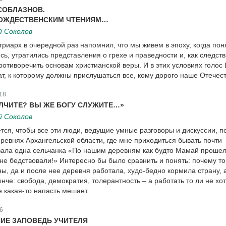
СОБЛАЗНОВ.
РОЖДЕСТВЕНСКИМ ЧТЕНИЯМ…
й Соколов
триарх в очередной раз напомнил, что мы живем в эпоху, когда пон
ь, утратились представления о грехе и праведности и, как следств
ротиворечить основам христианской веры. И в этих условиях голос
ат, к которому должны прислушаться все, кому дорого наше Отечест
18
ЛЧИТЕ? ВЫ ЖЕ БОГУ СЛУЖИТЕ…»
й Соколов
ется, чтобы все эти люди, ведущие умные разговоры и дискуссии, 
евнях Архангельской области, где мне приходиться бывать почти
зала одна сельчанка «По нашим деревням как будто Мамай прошел
 не бедствовали!» Интересно бы было сравнить и понять: почему то
ы, да и после нее деревня работала, худо-бедно кормила страну, а
ынче: свобода, демократия, толерантность – а работать то ли не хот
е какая-то напасть мешает.
6
ИЕ ЗАПОВЕДЬ УЧИТЕЛЯ