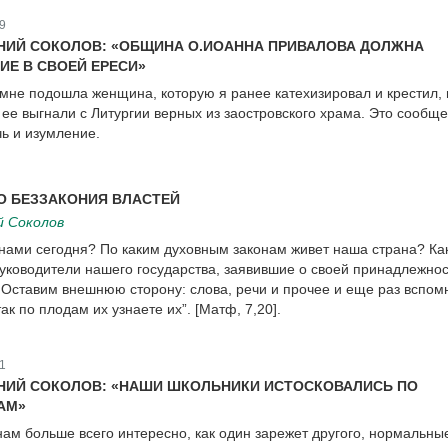
9
НИЙ СОКОЛОВ: «ОБЩИНА О.ИОАННА ПРИВАЛОВА ДОЛЖНА
ИЕ В СВОЕЙ ЕРЕСИ»
мне подошла женщина, которую я ранее катехизировал и крестил, 
 ее выгнали с Литургии верных из заостровского храма. Это сообщ
чь и изумление.
О БЕЗЗАКОНИЯ ВЛАСТЕЙ
й Соколов
 нами сегодня? По каким духовным законам живет наша страна? Ка
уководители нашего государства, заявившие о своей принадлежнос
Оставим внешнюю сторону: слова, речи и прочее и еще раз вспом
ак по плодам их узнаете их”. [Матф, 7,20].
1
НИЙ СОКОЛОВ: «НАШИ ШКОЛЬНИКИ ИСТОСКОВАЛИСЬ ПО
АМ»
нам больше всего интересно, как один зарежет другого, нормальны