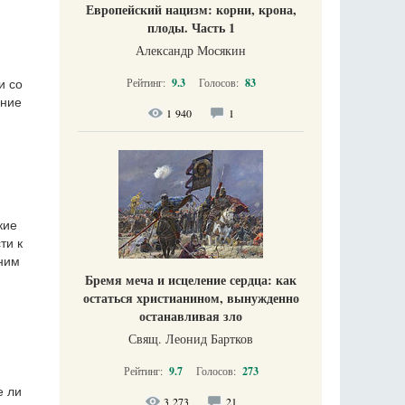
Европейский нацизм: корни, крона,
плоды. Часть 1
Александр Мосякин
Рейтинг:
9.3
Голосов:
83
и со
ение
1 940
1
кие
ти к
ним
Бремя меча и исцеление сердца: как
остаться христианином, вынужденно
останавливая зло
Свящ. Леонид Бартков
Рейтинг:
9.7
Голосов:
273
е ли
3 273
21