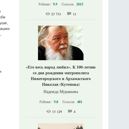
Рейтинг:
9.9
Голосов:
2015
е
23 731
11
ебе
душе,
наших
,
«Его весь народ любил». К 100-летию
и
со дня рождения митрополита
Нижегородского и Арзамасского
Николая (Кутепова)
Надежда Муравьева
Рейтинг:
9.8
Голосов:
481
13 129
4