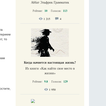
Аббат Эльфрик Грамматик
Рейтинг:
10
Голосов:
113
1 215
4
та
итерием
т, то
лам
Когда начнется настоящая жизнь?
Из книги «Как найти свое место в
жизни​»
Рейтинг:
9.8
Голосов:
129
остите,
1 950