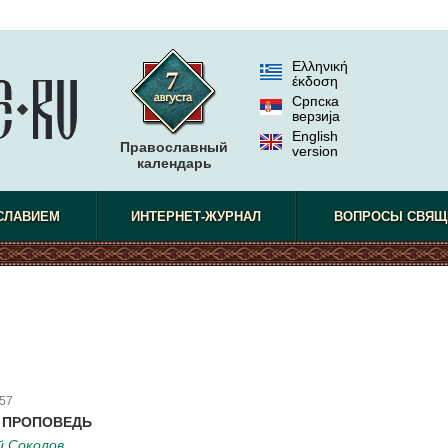
Ελληνική
έκδοση
Српска
верзиjа
English
Православный
version
календарь
СЛАВИЕМ
ИНТЕРНЕТ-ЖУРНАЛ
ВОПРОСЫ СВЯЩ
57
 ПРОПОВЕДЬ
й Соколов