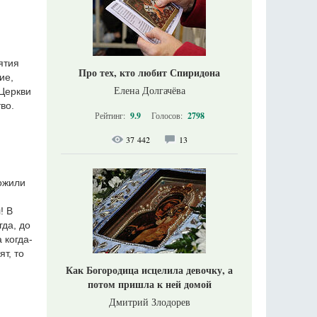
ятия
Про тех, кто любит Спиридона
ие,
Елена Долгачёва
 Церкви
во.
Рейтинг:
9.9
Голосов:
2798
37 442
13
пожили
! В
гда, до
 когда-
ят, то
Как Богородица исцелила девочку, а
потом пришла к ней домой
Дмитрий Злодорев