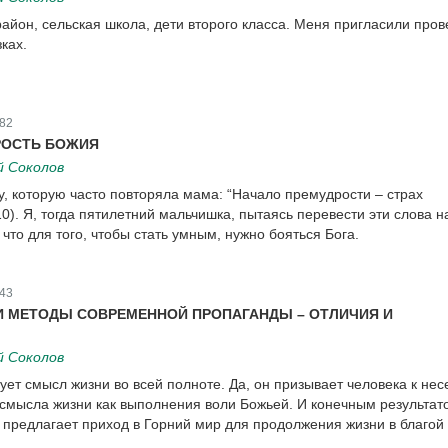
айон, сельская школа, дети второго класса. Меня пригласили пров
зках.
82
РОСТЬ БОЖИЯ
й Соколов
 которую часто повторяла мама: “Начало премудрости – страх
10). Я, тогда пятилетний мальчишка, пытаясь перевести эти слова н
 что для того, чтобы стать умным, нужно бояться Бога.
43
 МЕТОДЫ СОВРЕМЕННОЙ ПРОПАГАНДЫ – ОТЛИЧИЯ И
й Соколов
ет смысл жизни во всей полноте. Да, он призывает человека к не
 смысла жизни как выполнения воли Божьей. И конечным результат
 предлагает приход в Горний мир для продолжения жизни в благой