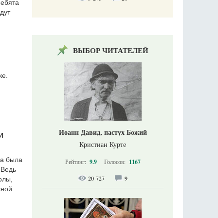
ребята
дут
ВЫБОР ЧИТАТЕЛЕЙ
ке.
Иоанн Давид, пастух Божий
И
Кристиан Курте
на была
Рейтинг:
9.9
Голосов:
1167
 Ведь
20 727
9
олы,
жной