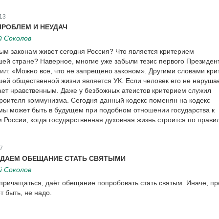
13
РОБЛЕМ И НЕУДАЧ
й Соколов
ым законам живет сегодня Россия? Что является критерием
шей стране? Наверное, многие уже забыли тезис первого Президен
вил: «Можно все, что не запрещено законом». Другими словами кр
шей общественной жизни является УК. Если человек его не нарушае
тает нравственным. Даже у безбожных атеистов критерием служил
роителя коммунизма. Сегодня данный кодекс поменян на кодекс
 мы может быть в будущем при подобном отношении государства к
 России, когда государственная духовная жизнь строится по прави
7
 ДАЕМ ОБЕЩАНИЕ СТАТЬ СВЯТЫМИ
й Соколов
 причащаться, даёт обещание попробовать стать святым. Иначе, пр
т быть, не надо.