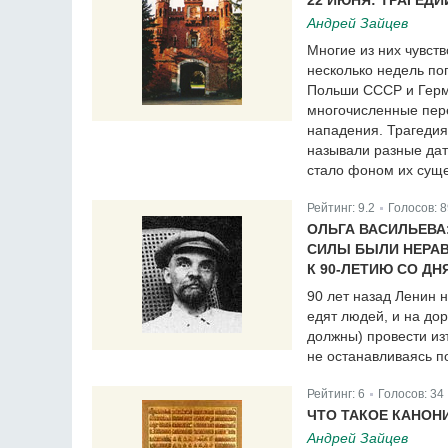
22 ИЮНЯ: ТРАГЕД
Андрей Зайцев
Многие из них чувст
несколько недель по
Польши СССР и Герм
многочисленные пере
нападения. Трагедия
называли разные дат
стало фоном их суще
Рейтинг:
9.2
Голосов:
8
|
ОЛЬГА ВАСИЛЬЕВА
СИЛЫ БЫЛИ НЕРА
К 90-ЛЕТИЮ СО Д
90 лет назад Ленин н
едят людей, и на до
должны) провести из
не останавливаясь п
Рейтинг:
6
Голосов:
34
|
ЧТО ТАКОЕ КАНОН
Андрей Зайцев