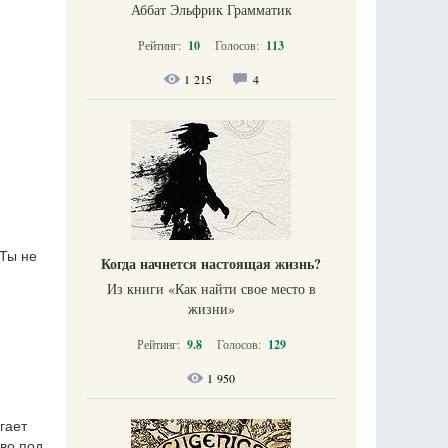
Аббат Эльфрик Грамматик
Рейтинг:
10
Голосов:
113
1 215
4
 Ты не
Когда начнется настоящая жизнь?
Из книги «Как найти свое место в
жизни​»
Рейтинг:
9.8
Голосов:
129
1 950
гает
во под