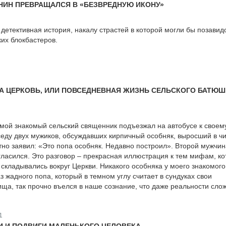
НИН ПРЕВРАЩАЛСЯ В «БЕЗВРЕДНУЮ ИКОНУ»
детективная история, накалу страстей в которой могли бы позавид
ких блокбастеров.
А ЦЕРКОВЬ, ИЛИ ПОВСЕДНЕВНАЯ ЖИЗНЬ СЕЛЬСКОГО БАТЮШ
 мой знакомый сельский священник подъезжал на автобусе к своем
еду двух мужиков, обсуждавших кирпичный особняк, выросший в ч
тно заявил: «Это попа особняк. Недавно построил». Второй мужчин
огласился. Это разговор – прекрасная иллюстрация к тем мифам, к
 складывались вокруг Церкви. Никакого особняка у моего знакомого
з жадного попа, который в темном углу считает в сундуках свои
ща, так прочно въелся в наше сознание, что даже реальности слож
1