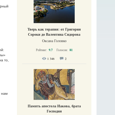
арный
Тверь как терапия: от Григория
Сороки до Валентина Сидорова
Оксана Головко
Рейтинг:
9.7
Голосов:
81
ей:
мы»
1 346
2
а то,
т нам
Память апостола Иакова, брата
Господня