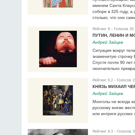
именем Санта Клауса
соборе в 325 году, а
столько, что они сам
Рейтинг:
8
Голосов:
35
|
ПУТИН, ЛЕНИН И 
Андрей Зайцев
Ситуация вокруг тел
знаменитую строчку 
Спустя почти 90 лет 
окончательно превра
Рейтинг:
6.2
Голосов:
2
|
КНЯЗЬ МИХАИЛ ЧЕ
Андрей Зайцев
Монголы не всегда ка
русскому князю жест
или интриги русских 
Рейтинг:
8.3
Голосов:
3
|