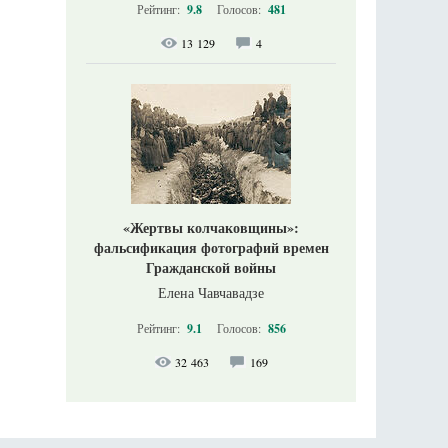
Рейтинг:
9.8
Голосов:
481
13 129
4
«Жертвы колчаковщины»:
фальсификация фотографий времен
Гражданской войны
Елена Чавчавадзе
Рейтинг:
9.1
Голосов:
856
32 463
169