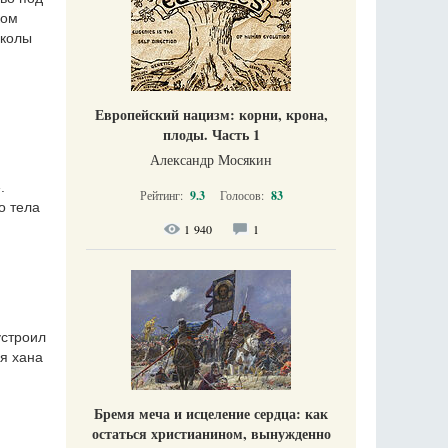
ком
иколы
Европейский нацизм: корни, крона,
плоды. Часть 1
Александр Мосякин
.
Рейтинг:
9.3
Голосов:
83
о тела
1 940
1
устроил
ля хана
Бремя меча и исцеление сердца: как
остаться христианином, вынужденно