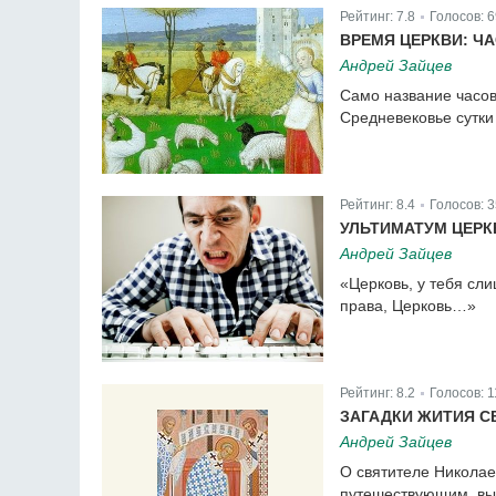
Рейтинг:
7.8
Голосов:
6
|
ВРЕМЯ ЦЕРКВИ: Ч
Андрей Зайцев
Само название часов
Средневековье сутки
Рейтинг:
8.4
Голосов:
3
|
УЛЬТИМАТУМ ЦЕРК
Андрей Зайцев
«Церковь, у тебя сл
права, Церковь…»
Рейтинг:
8.2
Голосов:
1
|
ЗАГАДКИ ЖИТИЯ С
Андрей Зайцев
О святителе Николае
путешествующим, выд