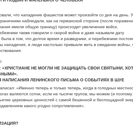
ИИ И ПОДВИГИ МАЛЕНЬКОГО ЧЕЛОВЕКА
вовали, что нападение фашистов может произойти со дня на день. 
граничники наблюдали, как на германской стороне (после поражен
ания имели общую границу) происходит увеличение войск,
бежчики также говорили о скорой войне и даже называли дату
 была в том, что долгое время и разведчики, и перебежчики постоя
ы нападения, и люди настолько привыкли жить в ожидании войны, ч
ствования.
9
: «ХРИСТИАНЕ НЕ МОГЛИ НЕ ЗАЩИЩАТЬ СВОИ СВЯТЫНИ, ХО
ВНЫМИ».
НЯ НАПИСАНИЯ ЛЕНИНСКОГО ПИСЬМА О СОБЫТИЯХ В ШУЕ
аписал: «Именно теперь и только теперь, когда в голодных местно
рогах валяются сотни, если не тысячи трупов, мы можем (и поэтому
ъятие церковных ценностей с самой бешенной и беспощадной эне
одавлением какого угодно сопротивления».
ИЗАЦИЯ?