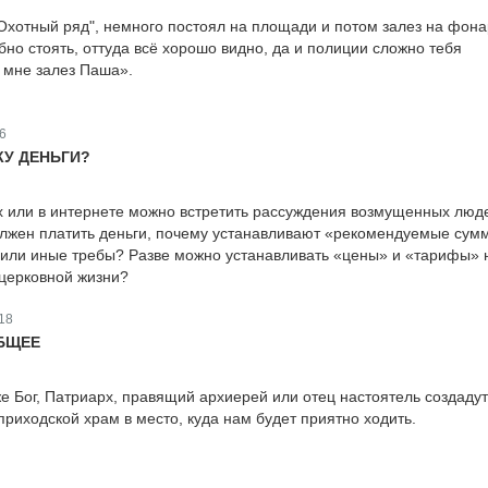
Охотный ряд", немного постоял на площади и потом залез на фон
бно стоять, оттуда всё хорошо видно, да и полиции сложно тебя
о мне залез Паша».
6
У ДЕНЬГИ?
х или в интернете можно встретить рассуждения возмущенных люд
олжен платить деньги, почему устанавливают «рекомендуемые сум
 или иные требы? Разве можно устанавливать «цены» и «тарифы» н
 церковной жизни?
18
БЩЕЕ
же Бог, Патриарх, правящий архиерей или отец настоятель создаду
приходской храм в место, куда нам будет приятно ходить.