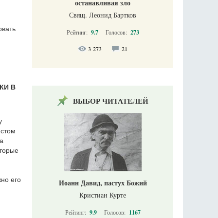
останавливая зло
Свящ. Леонид Бартков
овать
Рейтинг:
9.7
Голосов:
273
3 273
21
КИ В
ВЫБОР ЧИТАТЕЛЕЙ
у
истом
а
оторые
но его
Иоанн Давид, пастух Божий
Кристиан Курте
Рейтинг:
9.9
Голосов:
1167