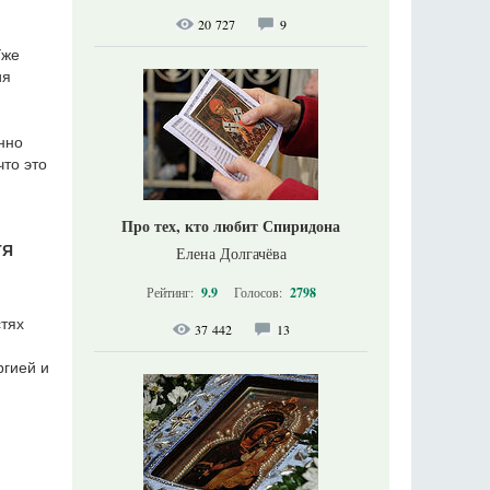
20 727
9
Уже
ия
нно
то это
Про тех, кто любит Спиридона
ТЯ
Елена Долгачёва
Рейтинг:
9.9
Голосов:
2798
стях
37 442
13
ргией и