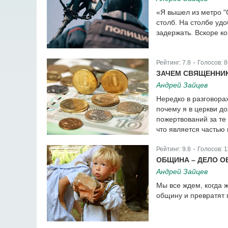
«Я вышел из метро "
столб. На столбе удо
задержать. Вскоре к
Рейтинг:
7.8
Голосов:
8
|
ЗАЧЕМ СВЯЩЕННИК
Андрей Зайцев
Нередко в разговора
почему я в церкви д
пожертвований за те
что является частью
Рейтинг:
9.8
Голосов:
1
|
ОБЩИНА – ДЕЛО О
Андрей Зайцев
Мы все ждем, когда 
общину и превратят 