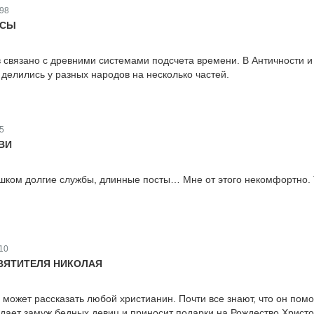
98
АСЫ
 связано с древними системами подсчета времени. В Античности и
 делились у разных народов на несколько частей.
5
ВИ
ишком долгие службы, длинные посты… Мне от этого некомфортно.
10
ВЯТИТЕЛЯ НИКОЛАЯ
 может рассказать любой христианин. Почти все знают, что он помо
ает замуж бедных девиц и приносит подарки на Рождество Христо