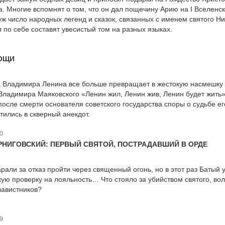
. Многие вспомнят о том, что он дал пощечину Арию на I Вселенс
 уж число народных легенд и сказок, связанных с именем святого Н
и по себе составят увесистый том на разных языках.
МОЩИ
а Владимира Ленина все больше превращает в жестокую насмешку
Владимира Маяковского «Ленин жил, Ленин жив, Ленин будет жить»
после смерти основателя советского государства споры о судьбе ег
тились в скверный анекдот.
0
РНИГОВСКИЙ: ПЕРВЫЙ СВЯТОЙ, ПОСТРАДАВШИЙ В ОРДЕ
рали за отказ пройти через священный огонь, но в этот раз Батый 
кую проверку на лояльность… Что стояло за убийством святого, во
завистников?
9