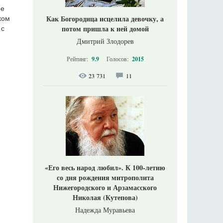
ие
Как Богородица исцелила девочку, а
ком
потом пришла к ней домой
 с
Дмитрий Злодорев
Рейтинг:
9.9
Голосов:
2015
23 731
11
«Его весь народ любил». К 100-летию
со дня рождения митрополита
Нижегородского и Арзамасского
Николая (Кутепова)
Надежда Муравьева