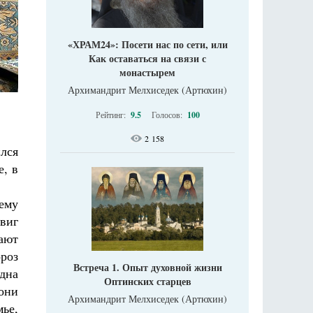
«ХРАМ24»: Посети нас по сети, или
Как оставаться на связи с
монастырем
Архимандрит Мелхиседек (Артюхин)
Рейтинг:
9.5
Голосов:
100
2 158
лся
е, в
тему
виг
вают
роз
Встреча 1. Опыт духовной жизни
одна
Оптинских старцев
они
Архимандрит Мелхиседек (Артюхин)
ье,