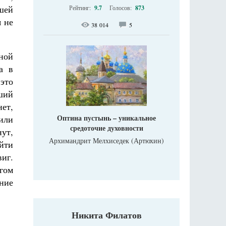
ашей
Рейтинг:
9.7
Голосов:
873
я не
38 014
5
дной
а в
 это
ший
нет,
Оптина пустынь – уникальное
 или
средоточие духовности
нут,
Архимандрит Мелхиседек (Артюхин)
айти
виг.
игом
ение
Никита Филатов