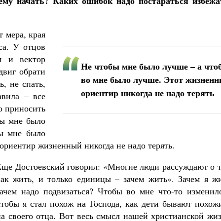
ему начать? Каких ошибок надо постараться избежа
т мера, края
са. У отцов
м и вектор
Не чтобы мне было лучше – а что
двиг обрати
во мне было лучше. Этот жизнен
ь, не спать,
ориентир никогда не надо терять
авила – все
о приносить
бы мне было
ы мне было
 ориентир жизненный никогда не надо терять.
Еще Достоевский говорил: «Многие люди рассуждают о т
как жить, и только единицы – зачем жить». Зачем я жи
зачем надо подвизаться? Чтобы во мне что-то изменило
чтобы я стал похож на Господа, как дети бывают похож
на своего отца. Вот весь смысл нашей христианской жи