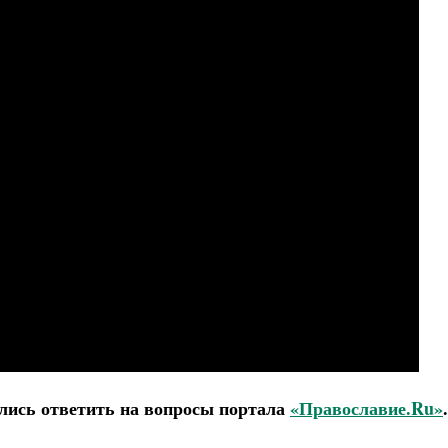
Роман Котов
Чего ждет от нас Бог. 10 заповедей
Святитель Николай Сербс
ились ответить на вопросы портала
«Православие.
R
u»
.