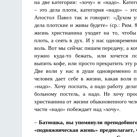
на две категории: «хочу» и «надо». Катег
– это дела плоти, категория «надо» – это
Апостол Павел так и говорит: «Духом 
дела плотские и живы будете» (ср.: Рим. 8
жизнь христианина уходит на то, чтобы
плоть, а сеять в дух. И у нас одновремен
воль. Вот мы сейчас пишем передачу, а ко
нужно куда-то бежать, или хочется по
выпить кофе, или просто прекратить эту р
Две воли у нас в душе одновременно п
человек дает себе в жизни, какая воля 
«надо». Хочу поспать, а надо работу дела
больному постель, а надо. Не хочу про
христианина от жизни обыкновенного чело
части «надо» побеждает над «хочу».
Батюшка, вы упомянули преподобного
–
«подвижническая жизнь» предполагает, ч