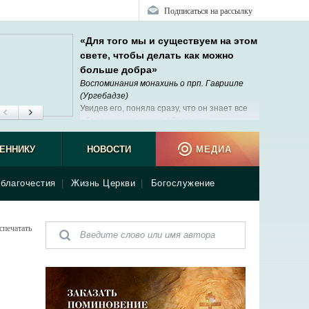
Подписаться на рассылку
«Для того мы и существуем на этом
свете, чтобы делать как можно
больше добра»
Воспоминания монахинь о прп. Гаврииле
(Ургебадзе)
Увидев его, поняла сразу, что он знает все
обо мне и мне нечего объяснять.
ЕННИКУ
НОВОСТИ
МЕДИА
благочестия
|
Жизнь Церкви
|
Богослужение
спечатать