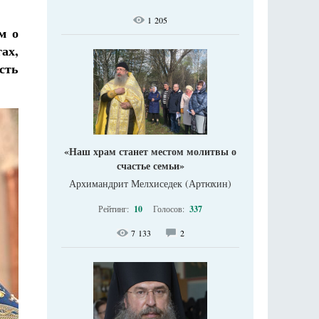
1 205
м о
ах,
сть
«Наш храм станет местом молитвы о
счастье семьи»
Архимандрит Мелхиседек (Артюхин)
Рейтинг:
10
Голосов:
337
7 133
2