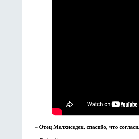
Как найти своё место в жизни
Кирилл Мурышев
Отец Мелхиседек, спасибо, что соглас
–