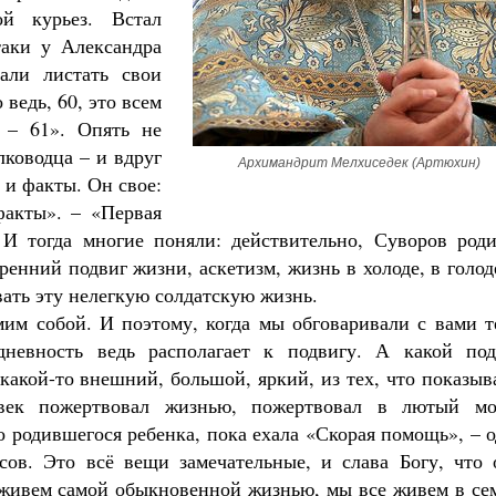
й курьез. Встал
таки у Александра
али листать свои
 ведь, 60, это всем
, – 61». Опять не
ководца – и вдруг
Архимандрит Мелхиседек (Артюхин)
и факты. Он свое:
факты». – «Первая
 И тогда многие поняли: действительно, Суворов роди
енний подвиг жизни, аскетизм, жизнь в холоде, в голод
ать эту нелегкую солдатскую жизнь.
амим собой. И поэтому, когда мы обговаривали с вами 
невность ведь располагает к подвигу. А какой под
какой-то внешний, большой, яркий, из тех, что показы
овек пожертвовал жизнью, пожертвовал в лютый мо
о родившегося ребенка, пока ехала «Скорая помощь», – 
сов. Это всё вещи замечательные, и слава Богу, что 
живем самой обыкновенной жизнью, мы все живем в сем