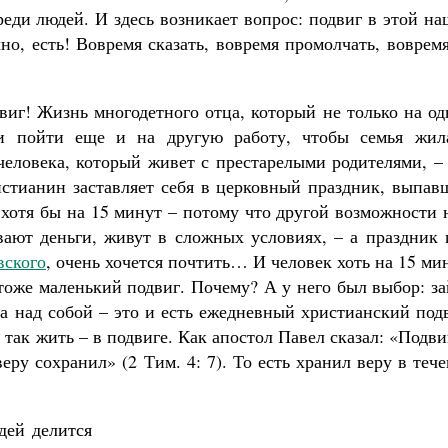
еди людей. И здесь возникает вопрос: подвиг в этой н
о, есть! Вовремя сказать, вовремя промолчать, воврем
виг! Жизнь многодетного отца, который не только на о
мьи пойти еще и на другую работу, чтобы семья жил
человека, который живет с престарелыми родителями, –
истианин заставляет себя в церковный праздник, выпав
 хотя бы на 15 минут – потому что другой возможности 
ывают деньги, живут в сложных условиях, – а праздник
вского
, очень хочется почтить… И человек хоть на 15 ми
 тоже маленький подвиг. Почему? А у него был выбор: з
да над собой – это и есть ежедневный христианский под
 так жить – в подвиге. Как апостол Павел сказал: «Подв
еру сохранил» (2 Тим. 4: 7). То есть хранил веру в теч
дей делится