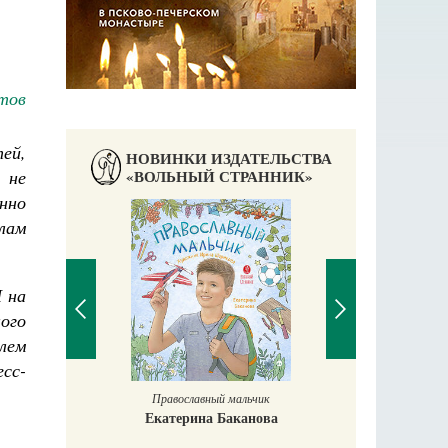
тов
ей,
НОВИНКИ ИЗДАТЕЛЬСТВА
 не
«ВОЛЬНЫЙ СТРАННИК»
нно
лам
 на
ого
лем
сс-
Православный мальчик
Екатерина Баканова