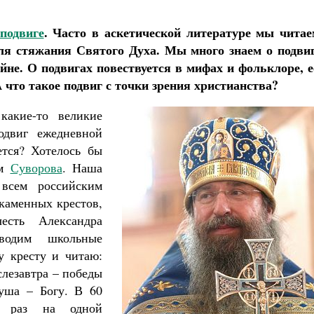
подвиге
. Часто в аскетической литературе мы читае
для стяжания Святого Духа. Мы много знаем о подвиг
не. О подвигах повествуется в мифах и фольклоре, е
А что такое подвиг с точки зрения христианства?
акие-то великие
одвиг ежедневной
ется? Хотелось бы
ем
Суворова
. Наша
 всем российским
каменных крестов,
есть Александра
водим школьные
у кресту и читаю:
слезавтра – победы
душа – Богу. В 60
о раз на одной