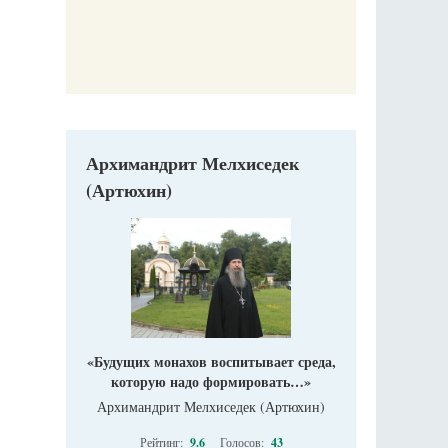
Печорские и
 Божиих
Галин
кий
Е
Архимандрит Мелхиседек
(Артюхин)
«Будущих монахов воспитывает среда,
которую надо формировать…»
Архимандрит Мелхиседек (Артюхин)
Рейтинг:
9.6
Голосов:
43