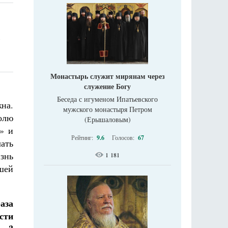
ь
Монастырь служит мирянам через
служение Богу
Беседа с игуменом Ипатьевского
жна.
мужского монастыря Петром
олю
(Ерышаловым)
» и
Рейтинг:
9.6
Голосов:
67
лать
знь
1 181
ьшей
аза
сти