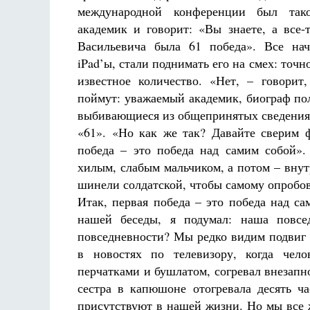
международной конференции был тако
академик и говорит: «Вы знаете, а все-
Васильевича была 61 победа». Все нач
iPad’ы, стали поднимать его на смех: точно
известное количество. «Нет, – говорит
поймут: уважаемый академик, биограф пол
выбивающиеся из общепринятых сведения 
«61». «Но как же так? Давайте сверим 
победа – это победа над самим собой».
хилым, слабым мальчиком, а потом – внутр
шинели солдатской, чтобы самому опробов
Итак, первая победа – это победа над с
нашей беседы, я подумал: наша повсед
повседневности? Мы редко видим подвиг 
в новостях по телевизору, когда чел
перчатками и бушлатом, согревал внезапн
сестра в капюшоне отогревала десять ча
присутствуют в нашей жизни. Но мы все 