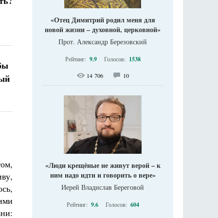
ть?
«Отец Димитрий родил меня для
новой жизни – духовной, церковной»
Прот. Александр Березовский
Рейтинг:
9.9
Голосов:
1538
бы
14 706
10
ный
ом,
«Люди крещёные не живут верой – к
ним надо идти и говорить о вере»
ву,
сь,
Иерей Владислав Береговой
ими
Рейтинг:
9.6
Голосов:
604
зни: