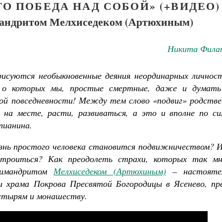
ТО ПОБЕДА НАД СОБОЙ» (+ВИДЕО)
имандритом Мелхиседеком (Артюхиным)
Никита Фила
рисуются необыкновенные деяния неординарных личност
, о которых мы, простые смертные, даже и думать
ой повседневности! Между тем слово «подвиг» родстве
 на месте, расти, развиваться, а это и вполне по си
тианина.
знь простого человека становится подвижничеством? И
строиться? Как преодолеть страхи, которых так мн
химандритом
Мелхиседеком (Артюхиным)
– настояте
и храма Покрова Пресвятой Богородицы в Ясенево, пре
стырям и монашеству.
ученик Георгий Победоносец. Научись у
святого