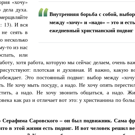
ория «хочу»
 дела духа.
Внутренняя борьба с собой, выбор
умерщвляйте
между «хочу» и «надо» – это и ест
: 13). И вся
ежедневный христианский подвиг
 не сеять в
но несколько
му-то из нас
спать, или
аботу, хотя работа, которую мы сейчас делаем, очень ва
рисутствуют: плотская и духовная. И важно, какую в
побеждает. Это постоянный подвиг: выбор между «хочу
ть. Не хочу мыть посуду, а надо. Не хочу опять перести
стить, а надо. Не хочу звонить общаться, а надо. Жи
века как раз и отличает вот это: у христианина по бол
 Серафима Саровского – он был подвижник. Сама фр
то в этой жизни есть подвиг. И вот человек решил ве