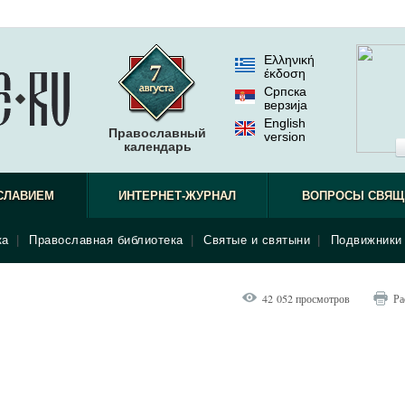
Ελληνική
έκδοση
Српска
верзиjа
English
Православный
version
календарь
СЛАВИЕМ
ИНТЕРНЕТ-ЖУРНАЛ
ВОПРОСЫ СВЯЩ
ка
|
Православная библиотека
|
Святые и святыни
|
Подвижники 
42 052 просмотров
Ра