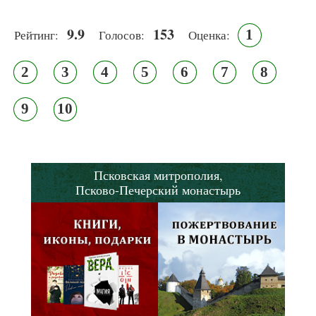
9.9
153
1
Рейтинг:
Голосов:
Оценка:
2
3
4
5
6
7
8
9
10
Псковская митрополия,
Псково-Печерский монастырь