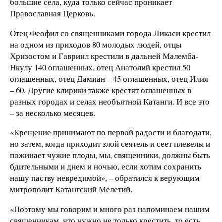
большие села, куда только сейчас проникает
Православная Церковь.
Отец Феофил со священниками города Ликаси крестил
на одном из приходов 80 молодых людей, отцы
Хризостом и Гавриил крестили в дальней Малемба-
Нкулу 140 оглашенных, отец Анатолий крестил 50
оглашенных, отец Дамиан – 45 оглашенных, отец Илия
– 60. Другие клирики также крестят оглашенных в
разных городах и селах необъятной Катанги. И все это
– за несколько месяцев.
«Крещение принимают по первой радости и благодати,
но затем, когда приходит злой сеятель и сеет плевелы и
пожинает чужие плоды, мы, священники, должны быть
бдительными и днем и ночью, если хотим сохранить
нашу паству невредимой», – обратился к верующим
митрополит Катангский Мелетий.
«Поэтому мы говорим и много раз напоминаем нашим
священникам, что нужно не только крестить, то есть