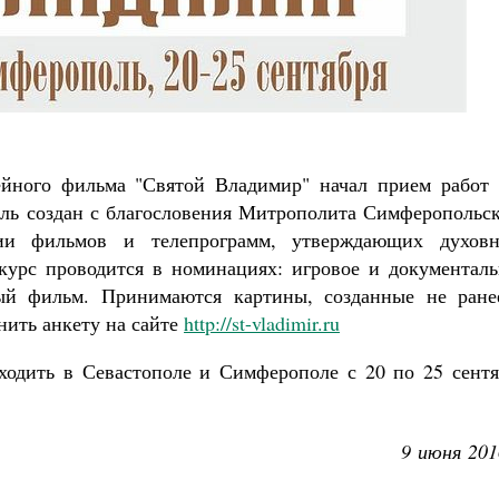
Роман Котов
Как найти своё место в жизни
Кирилл Мурышев
ейного фильма "Святой Владимир" начал прием работ 
аль создан с благословения Митрополита Симферопольск
ии фильмов и телепрограмм, утверждающих духовн
курс проводится в номинациях: игровое и документаль
ый фильм. Принимаются картины, созданные не ране
нить анкету на сайте
http://st-vladimir.ru
ходить в Севастополе и Симферополе с 20 по
25 сент
9 июня 201