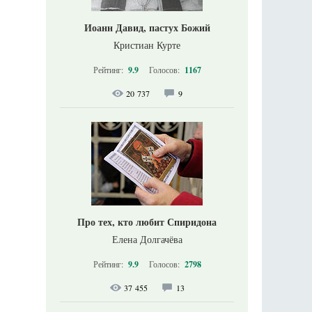
Иоанн Давид, пастух Божий
Кристиан Курте
Рейтинг:
9.9
Голосов:
1167
20 737
9
Про тех, кто любит Спиридона
Елена Долгачёва
Рейтинг:
9.9
Голосов:
2798
37 455
13