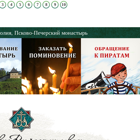
3
4
5
6
7
8
9
10
олия,
Псково-Печерский монастырь