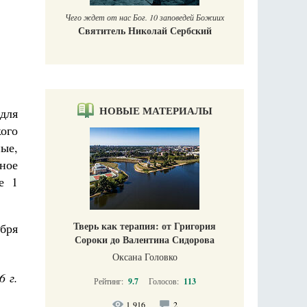
Чего ждет от нас Бог. 10 заповедей Божиих
Святитель Николай Сербский
НОВЫЕ МАТЕРИАЛЫ
для
ого
ые,
ное
е 1
Тверь как терапия: от Григория
ября
Сороки до Валентина Сидорова
Оксана Головко
6 г.
Рейтинг:
9.7
Голосов:
113
1 916
2