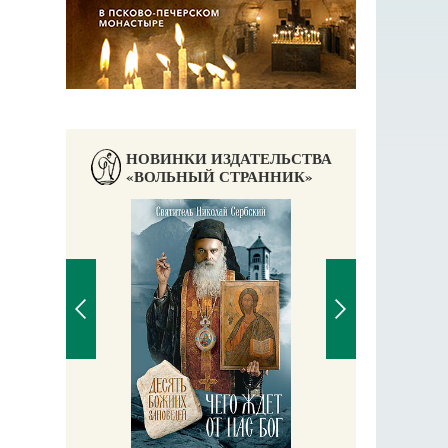
НОВИНКИ ИЗДАТЕЛЬСТВА
«ВОЛЬНЫЙ СТРАННИК»
П
Е
аучись у