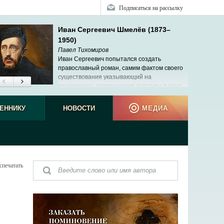
Подписаться на рассылку
Иван Сергеевич Шмелёв (1873–
1950)
Павел Тихомиров
Иван Сергеевич попытался создать
православный роман, самим фактом своего
существования указывающий на
возможность возвращения культуры в лоно
Церкви.
ЕННИКУ
НОВОСТИ
МЕДИА
спечатать