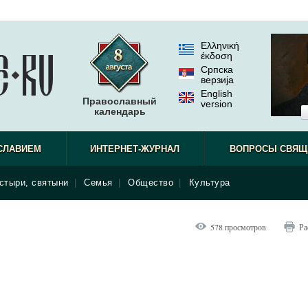
Ελληνική
έκδοση
Српска
верзиjа
English
Православный
version
календарь
СЛАВИЕМ
ИНТЕРНЕТ-ЖУРНАЛ
ВОПРОСЫ СВЯЩ
стыри, святыни
|
Семья
|
Общество
|
Культура
578 просмотров
Ра