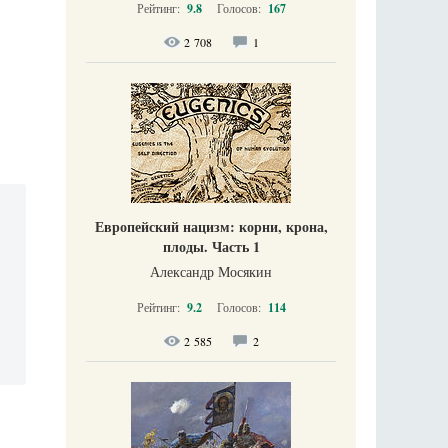
Рейтинг:
9.8
Голосов:
167
2 708
1
Европейский нацизм: корни, крона,
плоды. Часть 1
Александр Мосякин
Рейтинг:
9.2
Голосов:
114
2 585
2