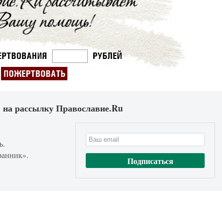
 на рассылку Православие.Ru
ь.
ранник».