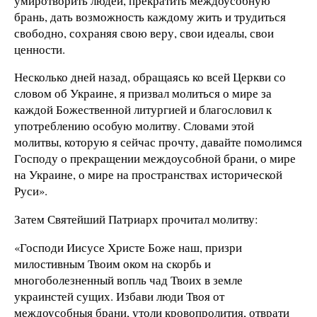
умиротворить людей, прекратить междоусобную
брань, дать возможность каждому жить и трудиться
свободно, сохраняя свою веру, свои идеалы, свои
ценности.
Несколько дней назад, обращаясь ко всей Церкви со
словом об Украине, я призвал молиться о мире за
каждой Божественной литургией и благословил к
употреблению особую молитву. Словами этой
молитвы, которую я сейчас прочту, давайте помолимся
Господу о прекращении междоусобной брани, о мире
на Украине, о мире на пространствах исторической
Руси».
Затем Святейший Патриарх прочитал молитву:
«Господи Иисусе Христе Боже наш, призри
милостивным Твоим оком на скорбь и
многоболезненный вопль чад Твоих в земле
украинстей сущих. Избави люди Твоя от
междоусобныя брани, утоли кровопролития, отврати