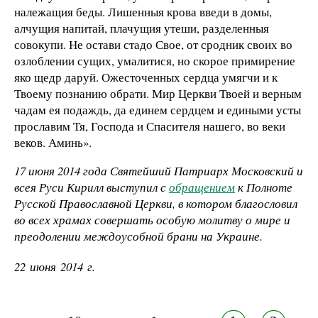
належащия беды. Лишенныя крова введи в домы,
алчущия напитай, плачущия утеши, разделенныя
совокупи. Не остави стадо Свое, от сродник своих во
озлоблении сущих, умалитися, но скорое примирение
яко щедр даруй. Ожесточенных сердца умягчи и к
Твоему познанию обрати. Мир Церкви Твоей и верным
чадам ея подаждь, да единем сердцем и едиными усты
прославим Тя, Господа и Спасителя нашего, во веки
веков. Аминь».
17 июня 2014 года Святейший Патриарх Московский и
всея Руси Кирилл выступил с
обращением
к Полноте
Русской Православной Церкви, в котором благословил
во всех храмах совершать особую молитву о мире и
преодолении междоусобной брани на Украине.
22 июня 2014 г.