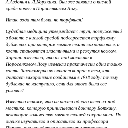
А.Авдонин и Л.Корякина. Они же заявили о кислой
среде почвы в Поросенковом Логу.
Итак, вода там была, но торфяная!
Судебная медицина утверждает: труп, погруженный
в болото с кислой средой подвергается торфяному
дублению, при котором мягкие ткани сохраняются, а
кости становятся эластичными и режутся ножом.
Хорошо известно, что из-под мостика в
Поросенковом Логу извлекли практически одни только
кости. Закономерно возникает вопрос к тем, кто
считает захоронение созданным в 1918 году: почему
дубление не наступило, если для этого были все
условия?
Известно также, что на части одного тела из-под
мостика, которую приписывают доктору Боткину,
некоторое количество мягких тканей сохранилось. По
оценке изучавшего и описавшего их профессора
Попова, они находятся в состоянии жировоска.