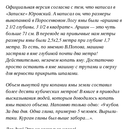
Официальная версия согласна с тем, что написал в
«Записке» Юровский. А написал он, что размеры
выкопанной в Поросенковом Логу ямы были «аршина в
2 1/2 глубины, 3 1/2 в квадрате». Аршин — это чуть
больше 71 см. В переводе на привычные нам метры
размеры ямы были 2,5х2,5 метра при глубине 1,7
метра. То есть, по мнению В.Попова, машина
застряла в яме глубиной почти два метра!
Действительно, незачем копать яму. Достаточно
просто оставить в яме машину с трупами и сверху
для верности прикрыть шпалами.
Объем вынутой при копании ямы земли составил
более десяти кубических метров! В книге я приводил
высказывания людей, которым доводилось копать
ямы такого объема. Напомню только одно: «9 кубов.
За два дня. Одна глина, примерно 5 человек. Вырыли-
таки. Курган глины был выше забора…».
Два дня! Это не несколько часов!