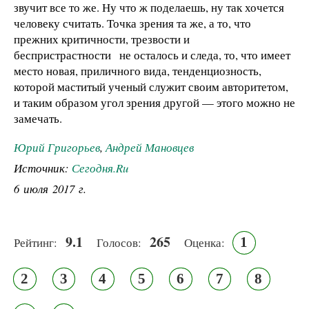
звучит все то же. Ну что ж поделаешь, ну так хочется
человеку считать. Точка зрения та же, а то, что
прежних критичности, трезвости и
беспристрастности не осталось и следа, то, что имеет
место новая, приличного вида, тенденциозность,
которой маститый ученый служит своим авторитетом,
и таким образом угол зрения другой — этого можно не
замечать.
Юрий Григорьев
,
Андрей Мановцев
Источник:
Сегодня.Ru
6 июля 2017 г.
9.1
265
1
Рейтинг:
Голосов:
Оценка:
2
3
4
5
6
7
8