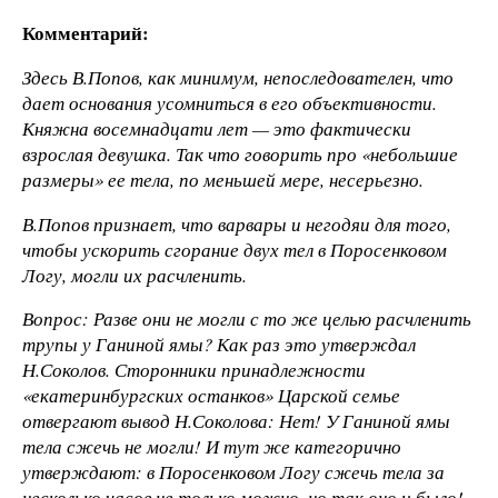
Комментарий:
Здесь В.Попов, как минимум, непоследователен, что
дает основания усомниться в его объективности.
Княжна восемнадцати лет — это фактически
взрослая девушка. Так что говорить про «небольшие
размеры» ее тела, по меньшей мере, несерьезно.
В.Попов признает, что варвары и негодяи для того,
чтобы ускорить сгорание двух тел в Поросенковом
Логу, могли их расчленить.
Вопрос: Разве они не могли с то же целью расчленить
трупы у Ганиной ямы? Как раз это утверждал
Н.Соколов. Сторонники принадлежности
«екатеринбургских останков» Царской семье
отвергают вывод Н.Соколова: Нет! У Ганиной ямы
тела сжечь не могли! И тут же категорично
утверждают: в Поросенковом Логу сжечь тела за
несколько часов не только можно, но так оно и было!