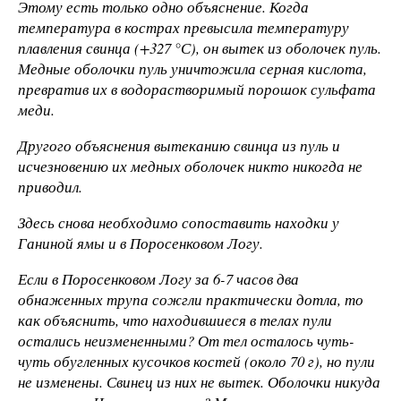
Этому есть только одно объяснение. Когда
температура в кострах превысила температуру
плавления свинца (+327 °С), он вытек из оболочек пуль.
Медные оболочки пуль уничтожила серная кислота,
превратив их в водорастворимый порошок сульфата
меди.
Другого объяснения вытеканию свинца из пуль и
исчезновению их медных оболочек никто никогда не
приводил.
Здесь снова необходимо сопоставить находки у
Ганиной ямы и в Поросенковом Логу.
Если в Поросенковом Логу за 6-7 часов два
обнаженных трупа сожгли практически дотла, то
как объяснить, что находившиеся в телах пули
остались неизмененными? От тел осталось чуть-
чуть обугленных кусочков костей (около 70 г), но пули
не изменены. Свинец из них не вытек. Оболочки никуда