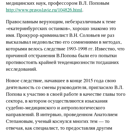
медицинских наук, профессором В.Л. Поповым
http://www.pravoslavie.ru/104826.html
.
Православным верующим, небезразличным к теме
«екатеринбургских останков», хорошо знакомо это
имя. Прокурор-криминалист В.Н. Соловьев не раз
высказывал недовольство его сомнениями в методах,
которыми велось следствие 1993-1998 гг. Известно, что
причиной отстранения В.Попова были его попытки
противостоять крайней тенденциозности тогдашних
исследований.
Новое следствие, начавшее в конце 2015 года свою
деятельность со смены руководителя, пригласило В.Л.
Попова к участию в своей работе в качестве главы того
сектора, в котором осуществляются изыскания
судебно-медицинского и антропологического
направлений. В интервью, проведенном Анатолием
Степановым, ученый коснулся многих тем — то
отвечая, как специалист, то предоставляя другим