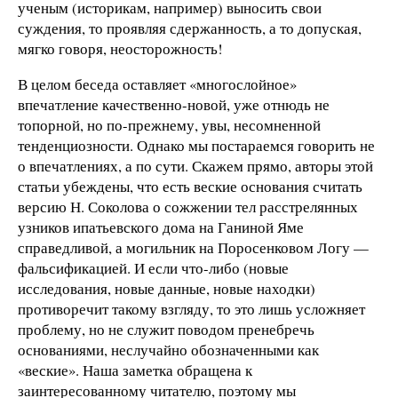
ученым (историкам, например) выносить свои
суждения, то проявляя сдержанность, а то допуская,
мягко говоря, неосторожность!
В целом беседа оставляет «многослойное»
впечатление качественно-новой, уже отнюдь не
топорной, но по-прежнему, увы, несомненной
тенденциозности. Однако мы постараемся говорить не
о впечатлениях, а по сути. Скажем прямо, авторы этой
статьи убеждены, что есть веские основания считать
версию Н. Соколова о сожжении тел расстрелянных
узников ипатьевского дома на Ганиной Яме
справедливой, а могильник на Поросенковом Логу —
фальсификацией. И если что-либо (новые
исследования, новые данные, новые находки)
противоречит такому взгляду, то это лишь усложняет
проблему, но не служит поводом пренебречь
основаниями, неслучайно обозначенными как
«веские». Наша заметка обращена к
заинтересованному читателю, поэтому мы