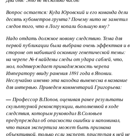
Вопрос остается: Куда Юровский и его команда дели
десять кубометров грунта? Почему нито не заметил
следов того, что в Логу копали большую яму?
Надо отдать должное новому следствию. Тема для
первой публикации была выбрана очень эффектная и в
стороне от набившей оскомину генетической темы:
на черепе № 4 найдены следы от удара саблей, что,
мол, подтверждает принадлежность черепа
Императору ввиду ранения 1891 года в Японии.
Неслучайно именно эта находка выненесна в название
для интервью. Приведем комментарий Григорьева:
—
Профессор В.Попов, оценивая ранее результаты
скульптурной реконструкции, выполненной в ходе
следствия, которым руководил В.Соловьев
предупреждал об опасности ошибки и напоминал,
что такая экспертиза может быть признана
объективной, только если эксперт, приступая к ней не