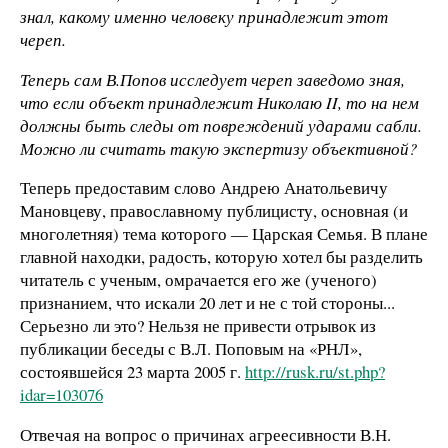
знал, какому именно человеку принадлежит этот
череп.
Теперь сам В.Попов исследует череп заведомо зная,
что если объект принадлежит Николаю II, то на нем
должны быть следы от повреждений ударами сабли.
Можно ли считать такую экспертизу объективной?
Теперь предоставим слово Андрею Анатольевичу
Мановцеву, православному публицисту, основная (и
многолетняя) тема которого — Царская Семья. В плане
главной находки, радость, которую хотел бы разделить
читатель с ученым, омрачается его же (ученого)
признанием, что искали 20 лет и не с той стороны...
Серьезно ли это? Нельзя не привести отрывок из
публикации беседы с В.Л. Поповым на «РНЛ»,
состоявшейся 23 марта 2005 г.
http://rusk.ru/st.php?
idar=103076
Отвечая на вопрос о причинах агреесивности В.Н.