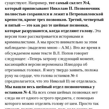
тот самый скелет №4,
существуют. Например,
который приписывают Николаю II. Позвоночник
полностью сохранился и лежит в Петропавловской
крепости, кроме трех позвонков. Третий, четвертый
и пятый — это как раз те шейные позвонки,
которые разрушаются, когда отделяют голову.
Эта
версия тоже рассматривается историками и
криминалистами. А мы просто внимательно за этим
наблюдаем» (выделено мною – А.М.). Вто же время в
обсуждаемом нами тексте В.Л. Попов говорит
следующее: «Теперь затрону следующий момент,
касающийся версии иеромонаха Илиодора об
отрезанных головах. Я могу твердо заявить, положа
руку на сердце, что голова останков № 4
(предполагается, что это Николай II) не отделялась.
Мы нашли весь шейный отдел позвоночника у
останков № 4.
На всех семи шейных позвонках нет
следа ни от одного острого предмета, с помощью
которого можно отделить голову от шеи. Просто так
отрезать голову невозможно, ведь надо каким-то