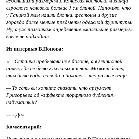
небольшими размерами. Концевая косточка мизинца
взрослого человека больше 1 см длиной. Напомню, что
у Ганиной ямы нашли блочки, фестоны и другие
гораздо более мелкие предметы одежной фурнитуры.
Ну, а уж позвонкам определение «маленькие размеры»
вовсе не подходит.
Из интервью В.Попова:
«— Останки пребывали не в болоте, а в глинистой
почве, где не было гумусных кислот. Может быть,
там была вода, но вода и болото – это разные вещи.
— То есть вы хотите сказать, что аргумент
Григорьева об «эффекте торфяного дубления»
надуманный?
— – Да».
Комментарий:
Чуть раньше в этом же интервью В.Попов рассказал,