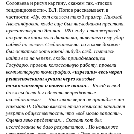
Соловьева и рисуя картину, скажем так, «тисков
тенденциозности», В.Л. Попов рассказывает, в
частности:
«Ну, вот скажем такой пример. Николай
Александрович, когда еще был наследником престола,
путешествуя по Японии
1891 году, стал жертвой
покушения японского фанатика, нанесшего ему удар
саблей по голове. Следовательно, на голове должен
был остаться хоть какой-нибудь след. Пытаясь
найти его на черепе, якобы принадлежащем
Государю, провели колоссальную работу, провели
компьютерную томографию,
«изрезали» весь череп
рентгеновскими лучами через каждые
полмиллиметра и ничего не нашли…
Какой вывод
должны были бы сделать непредвзятые
исследователи? — Что этот череп не принадлежит
Николаю II. Однако вместо этого комиссия начинает
уверять общественность, что «всё могло зарасти».
Оценка явно предвзятая… Сказали хот бы:
исследование не дало результатов… Но нельзя же
утверждать, что «все заросло»! Это как-то даже