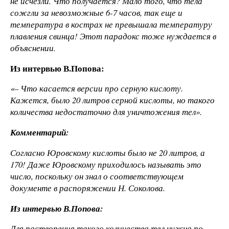
не исчезли. Что получается? Мало того, что тела
сожгли за невозможные 6-7 часов, так еще и
температура в кострах не превышала температуру
плавления свинца! Этот парадокс тоже нуждается в
объяснении.
Из интервью В.Попова:
«– Что касается версии про серную кислоту.
Кажется, было 20 литров серной кислоты, но такого
количества недостаточно для уничтожения тел».
Комментарий:
Согласно Юровскому кислоты было не 20 литров,
а
170! Даже Юровскому приходилось называть это
число, поскольку он знал о соответствующем
документе в распоряжении Н. Соколова.
Из интервью В.Попова:
Для растворения такого количества тел нужна по