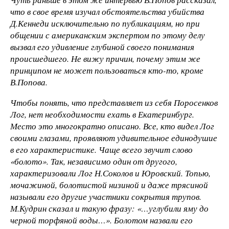
что в свое время изучал обстоятельства убийства
Д.Кеннеди исключительно по публикациям, но при
общении с американским экспертом по этому делу
вызвал его удивление глубиной своего понимания
происшедшего. Не вижу причин, почему этим же
принципом не может пользоваться кто-то, кроме
В.Попова.
Чтобы понять, что представляет из себя Поросенков
Лог, нет необходимости ехать в Екатеринбург.
Место это многократно описано. Все, кто видел Лог
своими глазами, проявляют удивительное единодушие
в его характеристике. Чаще всего звучит слово
«болото». Так, независимо один от другого,
характеризовали Лог Н.Соколов и Юровский. Топью,
мочажиной, болотистой низиной и даже трясиной
называли его другие участники сокрытия трупов.
М.Кудрин сказал и такую фразу: «…углубили яму до
черной торфяной воды…». Болотом назвали его