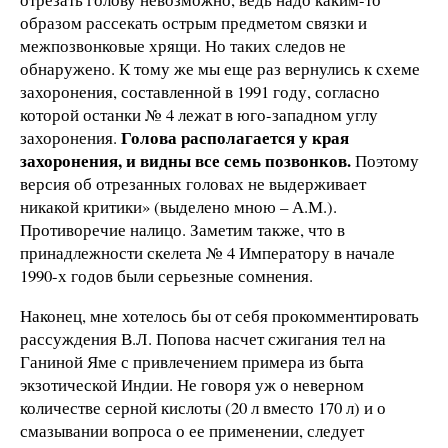
образом рассекать острым предметом связки и
межпозвонковые хрящи. Но таких следов не
обнаружено. К тому же мы еще раз вернулись к схеме
захоронения, составленной в 1991 году, согласно
которой останки № 4 лежат в юго-западном углу
Голова располагается у края
захоронения.
захоронения, и
видны все семь позвонков.
Поэтому
версия об отрезанных головах не выдерживает
никакой критики» (выделено мною – А.М.).
Противоречие налицо. Заметим также, что в
принадлежности скелета № 4 Императору в начале
1990-х годов были серьезные сомнения.
Наконец, мне хотелось бы от себя прокомментировать
рассуждения В.Л. Попова насчет сжигания тел на
Ганиной Яме с привлечением примера из быта
экзотической Индии. Не говоря уж о неверном
количестве серной кислоты (20 л вместо 170 л) и о
смазывании вопроса о ее применении, следует