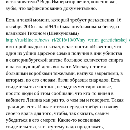
исследователи? Ведь Император лечил, конечно же,
зубы, что зафиксированно документально.
Есть и такой момент, который требует разъяснения. 16
октября 2016 г. на «РНЛ» была опубликована беседа с
владыкой Тихоном (Шевкуновым)
http://ruskline.ru/news_rl/2016/10/07/my_verim_geneticheskoj_e
в которой владыка сказал, в частности: «Известно, что
один из убийц Царской Семьи получил в дни убийства
в екатеринбургской аптеке большое количество спирта
и на следующий день выехал в Москву с тремя
большими коробками тяжелыми, наглухо закрытыми, в
которых, по его словам, были образцы снарядов. Есть
свидетельства частные, не задокументированные,
просто люди об этом сообщали, что кто-то видел в
кабинете Ленина как раз то, о чем вы и говорите. Такая
традиция есть. И властители нередко требуют голову
своего врага для того, чтобы, так сказать, самим
убедиться в его смерти. Какие-то косвенные
свидетельства, что эту тему надо продолжать,