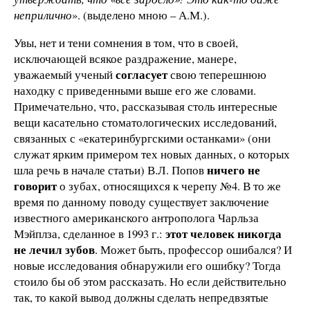
неприлично
». (выделено мною – А.М.).
Увы, нет и тени сомнения в том, что в своей,
исключающей всякое раздражение, манере,
согласует
уважаемый ученый
свою теперешнюю
находку с приведенными выше его же словами.
Примечательно, что, рассказывая столь интересные
вещи касательно стоматологических исследований,
связанных с «екатеринбургскими останками» (они
служат ярким примером тех новых данных, о которых
ничего не
шла речь в начале статьи) В.Л. Попов
говорит
о зубах, относящихся к черепу №4. В то же
время по данному поводу существует заключение
известного американского антрополога Чарльза
этот человек никогда
Мэйплза, сделанное в 1993 г.:
не лечил зубов
. Может быть, профессор ошибался? И
новые исследования обнаружили его ошибку? Тогда
стоило бы об этом рассказать. Но если действительно
так, то какой вывод должны сделать непредвзятые