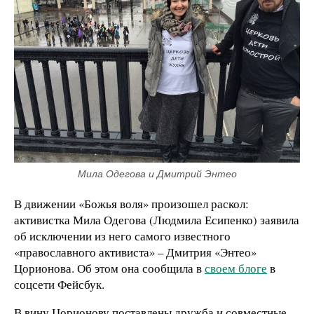
Мила Одегова и Дмитрий Энтео
В движении «Божья воля» произошел раскол:
активистка Мила Одегова (Людмила Есипенко) заявила
об исключении из него самого известного
«православного активиста» – Дмитрия «Энтео»
Цорионова. Об этом она сообщила в
своем блоге
в
соцсети Фейсбук.
В вину Цорионову поставлены дружба и совместные