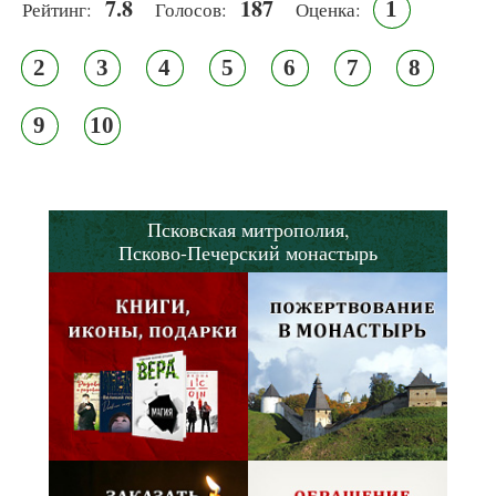
7.8
187
1
Рейтинг:
Голосов:
Оценка:
2
3
4
5
6
7
8
9
10
Псковская митрополия,
Псково-Печерский монастырь